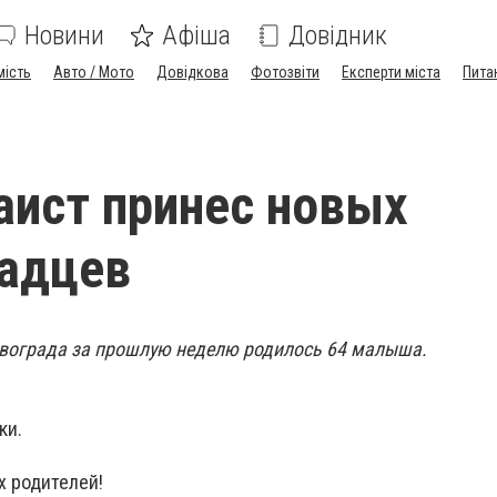
Новини
Афіша
Довідник
мість
Авто / Мото
Довідкова
Фотозвіти
Експерти міста
Пита
аист принес новых
радцев
овограда за прошлую неделю родилось 64 малыша.
ки.
 родителей!