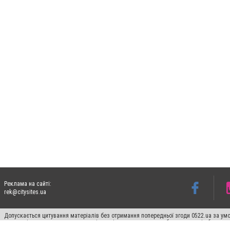
Реклама на сайті:
rek@citysites.ua
Допускається цитування матеріалів без отримання попередньої згоди 0522.ua за умо
систем гіперпосилання на цитовані статті не нижче другого абзацу в тексті або в я