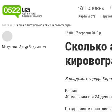
Головна
Карта міста
Нерухо
Головна
Сколько аист принес новых кировоградцев
16:00, 17 вересня 2013 р.
Сколько 
Матусевич Артур Вадимович
кировог
В роддомах города Кир
Из них:
40 мальчиков и 24 девоч
Поздравляем счастливых