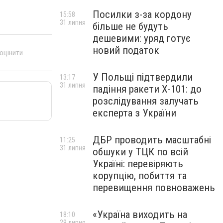
Посилки з-за кордону
15:58
31 липня
більше не будуть
дешевими: уряд готує
новий податок
 оцінити
У Польщі підтвердили
13:17
31 липня
падіння ракети Х-101: до
розслідування залучать
експерта з України
ДБР проводить масштабні
11:25
31 липня
обшуки у ТЦК по всій
Україні: перевіряють
корупцію, побиття та
перевищення повноважень
«Україна виходить на
18:10
29 липня