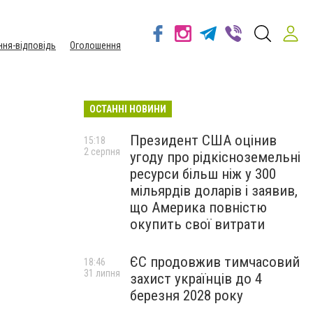
ння-відповідь
Оголошення
ОСТАННІ НОВИНИ
Президент США оцінив
15:18
2 серпня
угоду про рідкісноземельні
ресурси більш ніж у 300
мільярдів доларів і заявив,
що Америка повністю
окупить свої витрати
ЄС продовжив тимчасовий
18:46
31 липня
захист українців до 4
березня 2028 року