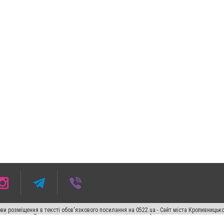
ви розміщення в тексті обов'язкового посилання на 0522.ua - Сайт міста Кропивницьк
кості джерела. Порушення виняткових прав переслідується Законом.