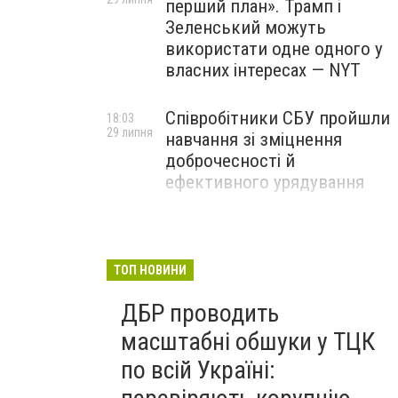
перший план». Трамп і
Зеленський можуть
використати одне одного у
власних інтересах — NYT
Співробітники СБУ пройшли
18:03
29 липня
навчання зі зміцнення
доброчесності й
ефективного урядування
Іран намагався раптово
16:00
29 липня
атакувати американські
війська: у CENTCOM
ТОП НОВИНИ
заявили про перехоплення
ДБР проводить
всіх ракет
масштабні обшуки у ТЦК
по всій Україні: