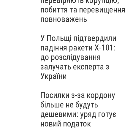
перевіряють корупцію,
побиття та перевищення
повноважень
У Польщі підтвердили
падіння ракети Х-101:
до розслідування
залучать експерта з
України
Посилки з-за кордону
більше не будуть
дешевими: уряд готує
новий податок