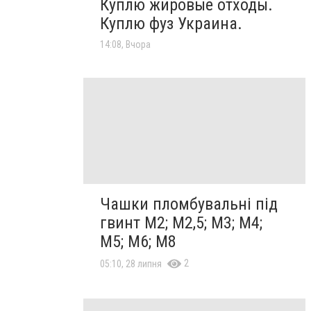
Куплю жировые отходы.
Куплю фуз Украина.
14:08, Вчора
Чашки пломбувальні під
гвинт М2; М2,5; М3; М4;
М5; М6; М8
2
05:10, 28 липня