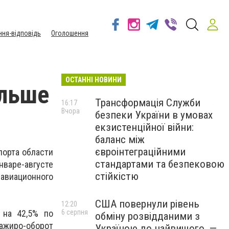
ння-відповідь
Оголошення
ОСТАННІ НОВИНИ
ольше
Трансформація Служби
16:17
Вчора
безпеки України в умовах
екзистенційної війни:
баланс між
євроінтеграційними
порта области
стандартами та безпековою
январе-августе
стійкістю
 авиационного
США повернули рівень
12:20
6 серпня
 на 42,5% по
обміну розвідданими з
ажиро-оборот
Україною до найвищого, —