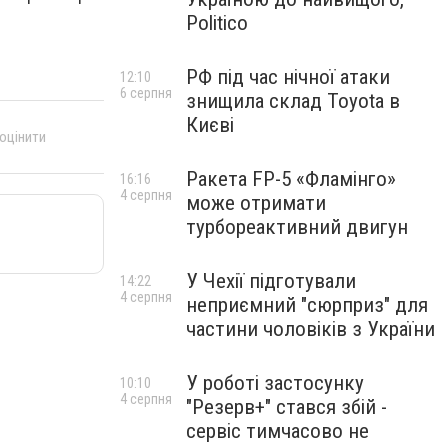
Politico
РФ під час нічної атаки
12:10
6 серпня
знищила склад Toyota в
Києві
 оцінити
Ракета FP-5 «Фламінго»
16:16
4 серпня
може отримати
турбореактивний двигун
У Чехії підготували
14:22
4 серпня
неприємний "сюрприз" для
частини чоловіків з України
У роботі застосунку
10:10
4 серпня
"Резерв+" стався збій -
сервіс тимчасово не