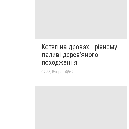
Котел на дровах і різному
паливі дерев’яного
походження
3
07:53, Вчора