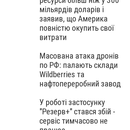
ресурси більш ніж у 300
мільярдів доларів і
заявив, що Америка
повністю окупить свої
витрати
Масована атака дронів
по РФ: палають склади
Wildberries та
нафтопереробний завод
У роботі застосунку
"Резерв+" стався збій -
сервіс тимчасово не