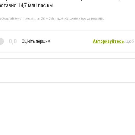
ставил 14,7 млн.пас.км.
бхідний текст і натисніть Ctrl + Enter, щоб повідомити про це редакцію
0,0
Оцініть першим
Авторизуйтесь
, щоб