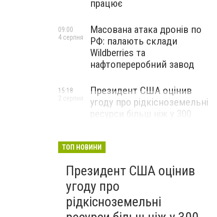
працює
Масована атака дронів по
09:00
4 серпня
РФ: палають склади
Wildberries та
нафтопереробний завод
Президент США оцінив
15:18
2 серпня
угоду про рідкісноземельні
ресурси більш ніж у 300
мільярдів доларів і заявив,
що Америка повністю
окупить свої витрати
ТОП НОВИНИ
Президент США оцінив
угоду про
рідкісноземельні