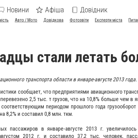
Новини
Афіша
Довідник
мість
Авто / Мото
Довідкова
Фотозвіти
Експерти міста
Пита
адцы стали летать б
ционного транспорта области в январе-августе 2013 года.
тистики сообщает, что предприятиями авиационного транс
 перевезено 2,5 тыс. т грузов, что на 10,8% больше чем в 
с соответствующим периодом прошлого года грузооборот
а 8,2% и составил 0,8 млн. ткм.
ых пассажиров в январе-августе 2013 г. увеличилось
вгустом 2012 г. и составило 37,2 тыс. человек, пасс