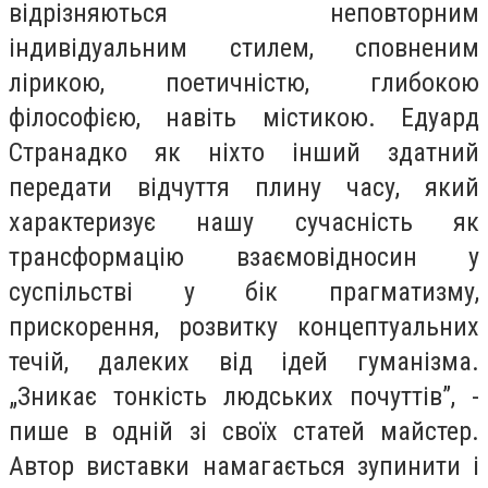
відрізняються неповторним
індивідуальним стилем, сповненим
лірикою,
поетичністю, глибокою
філософією, навіть містикою. Едуард
Странадко як ніхто інший здатний
передати відчуття плину часу, який
характеризує нашу сучасність як
трансформацію взаємовідносин у
суспільстві у бік прагматизму,
прискорення, розвитку концептуальних
течій, далеких від ідей гуманізма.
„Зникає тонкість людських почуттів”, -
пише в одній зі своїх статей майстер.
Автор виставки намагається зупинити і