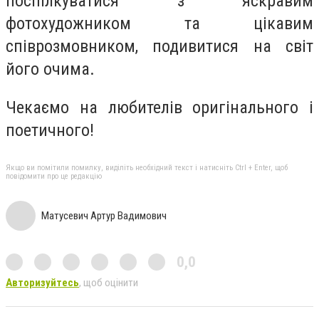
поспілкуватися з яскравим
фотохудожником та цікавим
співрозмовником, подивитися на світ
його очима.
Чекаємо на любителів оригінального і
поетичного!
Якщо ви помітили помилку, виділіть необхідний текст і натисніть Ctrl + Enter, щоб
повідомити про це редакцію
Матусевич Артур Вадимович
0,0
Авторизуйтесь
, щоб оцінити