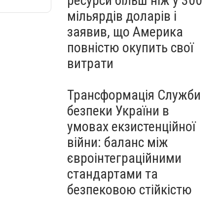
ресурси більш ніж у 300
мільярдів доларів і
заявив, що Америка
повністю окупить свої
витрати
Трансформація Служби
безпеки України в
умовах екзистенційної
війни: баланс між
євроінтеграційними
стандартами та
безпековою стійкістю