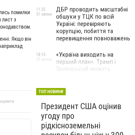
ДБР проводить масштабні
11:25
ились помилки
31 липня
обшуки у ТЦК по всій
 лист з
Україні: перевіряють
конодавством.
корупцію, побиття та
перевищення повноважень
нні. Якщо він
 наприклад
«Україна виходить на
18:10
29 липня
перший план». Трамп і
Зеленський можуть
використати одне одного у
власних інтересах — NYT
ТОП НОВИНИ
Співробітники СБУ пройшли
18:03
 оцінити
Президент США оцінив
29 липня
навчання зі зміцнення
доброчесності й
угоду про
ефективного урядування
рідкісноземельні