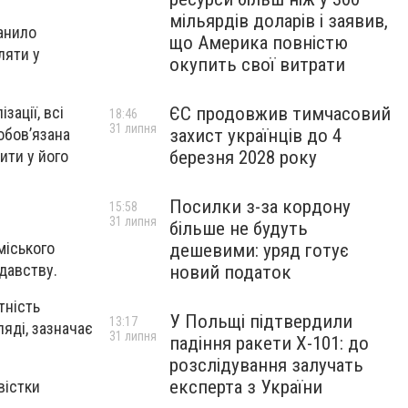
мільярдів доларів і заявив,
анило
що Америка повністю
ляти у
окупить свої витрати
ЄС продовжив тимчасовий
зації, всі
18:46
31 липня
захист українців до 4
обов’язана
березня 2028 року
ити у його
Посилки з-за кордону
15:58
31 липня
більше не будуть
міського
дешевими: уряд готує
одавству.
новий податок
тність
У Польщі підтвердили
13:17
ляді, зазначає
31 липня
падіння ракети Х-101: до
розслідування залучать
експерта з України
вістки