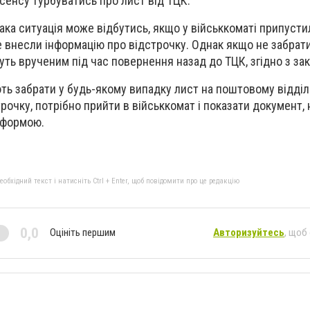
сенсу турбуватись про лист від ТЦК.
ка ситуація може відбутись, якщо у військкоматі припуст
е внесли інформацію про відстрочку. Однак якщо не забрати
уть врученим під час повернення назад до ТЦК, згідно з за
ь забрати у будь-якому випадку лист на поштовому відділе
трочку, потрібно прийти в військкомат і показати документ,
 формою.
бхідний текст і натисніть Ctrl + Enter, щоб повідомити про це редакцію
0,0
Оцініть першим
Авторизуйтесь
, щоб