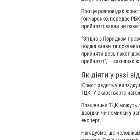
Про це розповідає юрист
Гончаренко, передає РБК-
прийнятті заяви чи пакет
“Згідно з Порядком прове
подані заяви та документ
прийняти весь пакет док
прийнятті”, — зазначає ю
Як діяти у разі в
Юрист радить у випадку
ТЦК.
У скарзі варто наго
Працівники ТЦК можуть л
довідки чи помилки у зап
експерт.
Нагадуємо, що чоловікам,