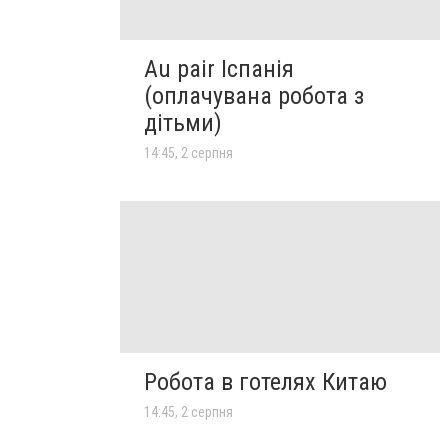
Au pair Іспанія
(оплачувана робота з
дітьми)
14:45, 2 серпня
Робота в готелях Китаю
14:45, 2 серпня