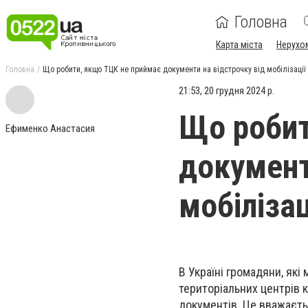
Головна
Карта міста
Нерухо
Головна
Що робити, якщо ТЦК не приймає документи на відстрочку від мобілізації
21:53, 20 грудня 2024 р.
Що робит
Ефименко Анастасия
документ
мобілізац
В Україні громадяни, які
територіальних центрів 
документів. Це вважаєт