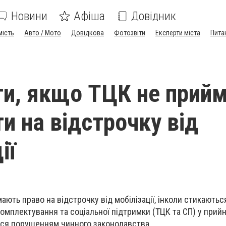
Новини
Афіша
Довідник
мість
Авто / Мото
Довідкова
Фотозвіти
Експерти міста
Пита
и, якщо ТЦК не прий
и на відстрочку від
ії
 мають право на відстрочку від мобілізації, інколи стикають
комплектування та соціальної підтримки (ТЦК та СП) у прийн
ься порушенням чинного законодавства.