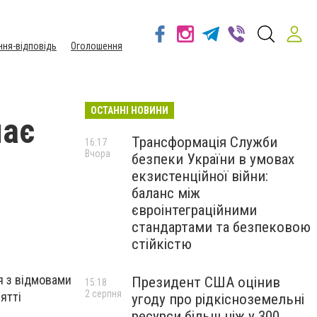
ння-відповідь
Оголошення
ОСТАННІ НОВИНИ
має
Трансформація Служби
16:17
Вчора
безпеки України в умовах
екзистенційної війни:
баланс між
євроінтеграційними
стандартами та безпековою
стійкістю
ся з відмовами
Президент США оцінив
15:18
2 серпня
ятті
угоду про рідкісноземельні
ресурси більш ніж у 300