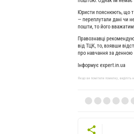
поштою. Однак їм немає 
Юристи пояснюють, що та
— переплутали дані чи н
пошти, то його вважатим
Правознавці рекомендуют
від ТЦК, то, взявши відс
про навчання за денною
Інформує expert.in.ua
Якщо ви помітили помилку, виділіть нео