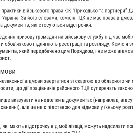
 практики військового права ЮК “Приходько та партнери” Д
Україна. За його словами, комісія ТЦК не має права відмов
а документів, які стосуються відстрочки.
дення призову громадян на військову службу під час мобілі
и обов’язково підлягають реєстрації та розгляду. Комісія з
ументів, який передбачено цим Порядком, і не може відмов
рист.
ідмови
 незаконної відмови
звертатися зі скаргою до обласного чи 
лосити, що дії працівників районного ТЦК суперечать закон
ише вказувати на недоліки в документах (наприклад, відсу
овненні), але це не є підставою для відмови у їхньому розг
 які мають відстрочку від мобілізації, можуть надсилати по