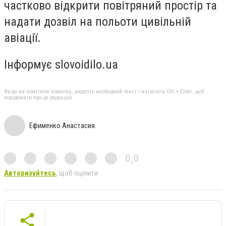
частково відкрити повітряний простір та
надати дозвіл на польоти цивільній
авіації.
Інформує slovoidilo.ua
Якщо ви помітили помилку, виділіть необхідний текст і натисніть Ctrl + Enter, щоб
повідомити про це редакцію
Ефименко Анастасия
0,0
Авторизуйтесь
, щоб оцінити