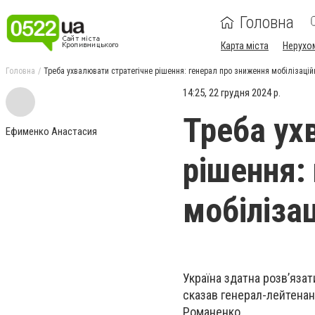
Головна
Карта міста
Нерухо
Головна
Треба ухвалювати стратегічне рішення: генерал про зниження мобілізаційн
14:25, 22 грудня 2024 р.
Треба ух
Ефименко Анастасия
рішення:
мобілізац
Україна здатна розв’язат
сказав генерал-лейтенан
Романенко.