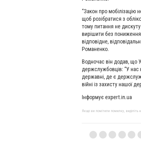
“Закон про мобілізацію н
щоб розібратися з обліком
тому питання не дискутув
вирішити без пониження 
відповідне, відповідальн
Романенко.
Водночас він додав, що У
держслужбовців: “У нас н
державні, де є держслужб
війні із захисту нашої д
Інформує expert.in.ua
Якщо ви помітили помилку, виділіть нео