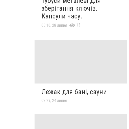
Тубуси металеві для
зберігання ключів.
Капсули часу.
13
05:10, 28 липня
Лежак для бані, сауни
08:29, 24 липня