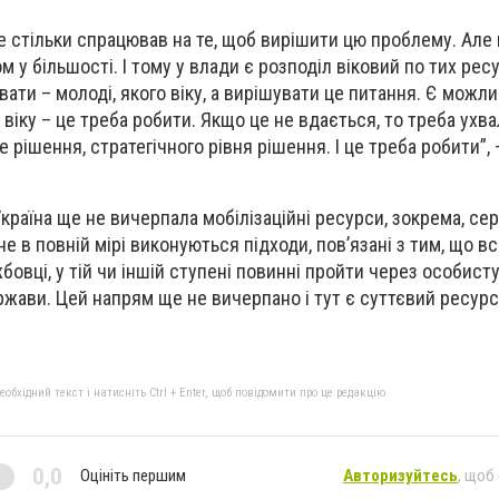
е стільки спрацював на те, щоб вирішити цю проблему. Але 
 у більшості. І тому у влади є розподіл віковий по тих ресурс
ати – молоді, якого віку, а вирішувати це питання. Є можли
віку – це треба робити. Якщо це не вдається, то треба ухв
е рішення, стратегічного рівня рішення. І це треба робити”, 
країна ще не вичерпала мобілізаційні ресурси, зокрема, се
е в повній мірі виконуються підходи, пов’язані з тим, що вс
овці, у тій чи іншій ступені повинні пройти через особисту
ержави. Цей напрям ще не вичерпано і тут є суттєвий ресурс
бхідний текст і натисніть Ctrl + Enter, щоб повідомити про це редакцію
0,0
Оцініть першим
Авторизуйтесь
, щоб