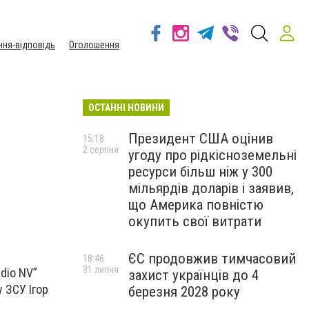
ння-відповідь
Оголошення
ОСТАННІ НОВИНИ
Президент США оцінив
15:18
2 серпня
угоду про рідкісноземельні
ресурси більш ніж у 300
мільярдів доларів і заявив,
що Америка повністю
окупить свої витрати
ЄС продовжив тимчасовий
18:46
31 липня
dio NV”
захист українців до 4
 ЗСУ Ігор
березня 2028 року