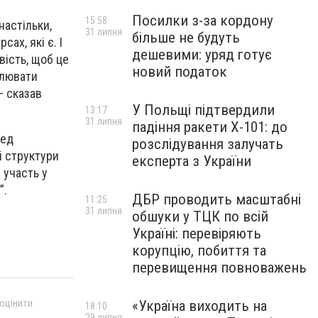
Посилки з-за кордону
15:58
настільки,
31 липня
більше не будуть
ах, які є. І
дешевими: уряд готує
вість, щоб це
новий податок
алювати
– сказав
У Польщі підтвердили
13:17
31 липня
падіння ракети Х-101: до
ред
розслідування залучать
і структури
експерта з України
 участь у
”.
ДБР проводить масштабні
11:25
31 липня
обшуки у ТЦК по всій
Україні: перевіряють
корупцію, побиття та
перевищення повноважень
 оцінити
«Україна виходить на
18:10
29 липня