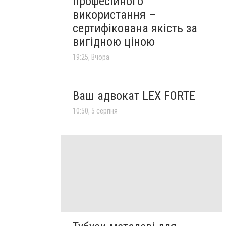
професійного
викоpистання –
сертифікована якість за
вигідною ціною
19:25, Вчора
Ваш адвокат LEX FORTE
10:50, 5 серпня