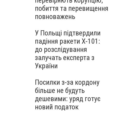
перевіряють корупцію,
побиття та перевищення
повноважень
У Польщі підтвердили
падіння ракети Х-101:
до розслідування
залучать експерта з
України
Посилки з-за кордону
більше не будуть
дешевими: уряд готує
новий податок