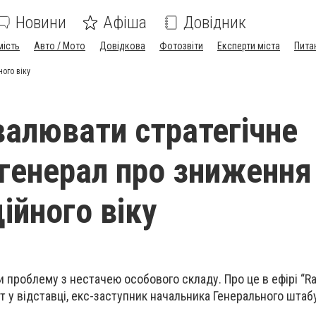
Новини
Афіша
Довідник
мість
Авто / Мото
Довідкова
Фотозвіти
Експерти міста
Пита
ого віку
валювати стратегічне
 генерал про зниження
ійного віку
и проблему з нестачею особового складу. Про це в ефірі “Ra
т у відставці, екс-заступник начальника Генерального штабу