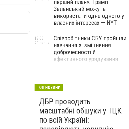
перший план». Трамп і
Зеленський можуть
використати одне одного у
власних інтересах — NYT
Співробітники СБУ пройшли
18:03
29 липня
навчання зі зміцнення
доброчесності й
ефективного урядування
Іран намагався раптово
16:00
29 липня
атакувати американські
війська: у CENTCOM
ТОП НОВИНИ
заявили про перехоплення
ДБР проводить
всіх ракет
масштабні обшуки у ТЦК
по всій Україні: