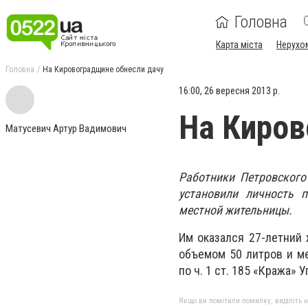
Головна
Карта міста
Нерухо
Головна
На Кировоградщине обнесли дачу
16:00, 26 вересня 2013 р.
На Киров
Матусевич Артур Вадимович
Работники Петровского
установили личность 
местной жительницы.
Им оказался 27-летний 
объемом 50 литров и ме
по ч. 1 ст. 185 «Кража» 
Якщо ви помітили помилку, виділіть нео