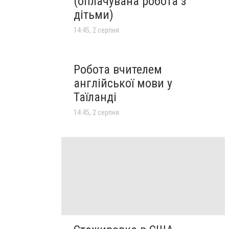
(оплачувана робота з
дітьми)
14:45, 2 серпня
Робота вчителем
англійської мови у
Таїланді
14:45, 2 серпня