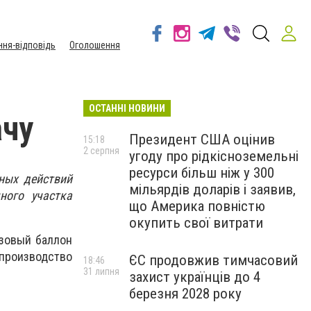
ння-відповідь
Оголошення
ОСТАННІ НОВИНИ
ачу
Президент США оцінив
15:18
2 серпня
угоду про рідкісноземельні
ресурси більш ніж у 300
ных действий
мільярдів доларів і заявив,
ного участка
що Америка повністю
окупить свої витрати
азовый баллон
 производство
ЄС продовжив тимчасовий
18:46
31 липня
захист українців до 4
березня 2028 року