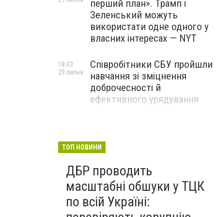
перший план». Трамп і
Зеленський можуть
використати одне одного у
власних інтересах — NYT
Співробітники СБУ пройшли
18:03
29 липня
навчання зі зміцнення
доброчесності й
ефективного урядування
Іран намагався раптово
16:00
29 липня
атакувати американські
війська: у CENTCOM
ТОП НОВИНИ
заявили про перехоплення
ДБР проводить
всіх ракет
масштабні обшуки у ТЦК
по всій Україні: