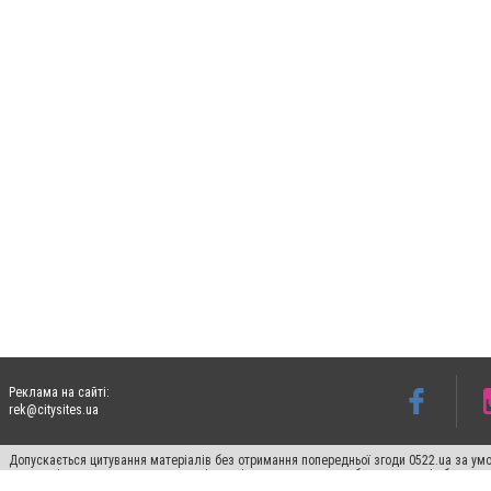
Реклама на сайті:
rek@citysites.ua
Допускається цитування матеріалів без отримання попередньої згоди 0522.ua за умо
систем гіперпосилання на цитовані статті не нижче другого абзацу в тексті або в я