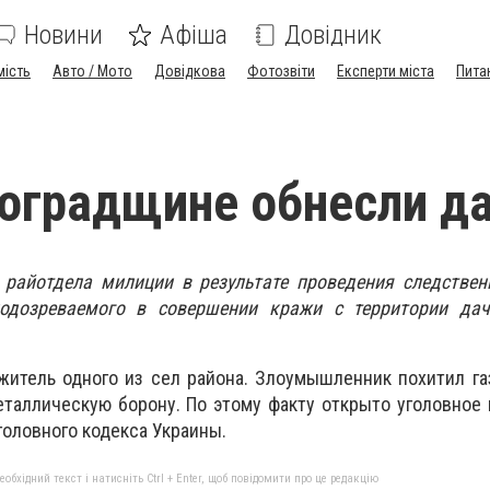
Новини
Афіша
Довідник
мість
Авто / Мото
Довідкова
Фотозвіти
Експерти міста
Пита
оградщине обнесли д
 райотдела милиции в результате проведения следствен
подозреваемого в совершении кражи с территории дач
житель одного из сел района. Злоумышленник похитил г
таллическую борону. По этому факту открыто уголовное
Уголовного кодекса Украины.
бхідний текст і натисніть Ctrl + Enter, щоб повідомити про це редакцію