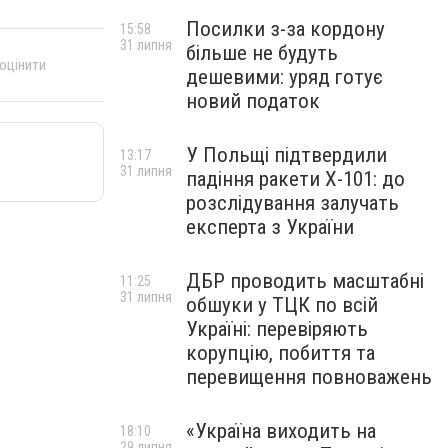
Посилки з-за кордону
15:58
31 липня
більше не будуть
 оцінити
дешевими: уряд готує
новий податок
У Польщі підтвердили
13:17
31 липня
падіння ракети Х-101: до
розслідування залучать
експерта з України
ДБР проводить масштабні
11:25
31 липня
обшуки у ТЦК по всій
Україні: перевіряють
корупцію, побиття та
перевищення повноважень
«Україна виходить на
18:10
29 липня