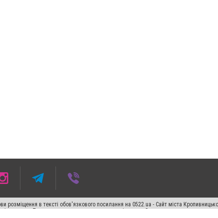
ви розміщення в тексті обов'язкового посилання на 0522.ua - Сайт міста Кропивницьк
кості джерела. Порушення виняткових прав переслідується Законом.