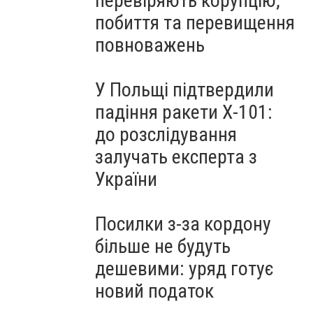
перевіряють корупцію,
побиття та перевищення
повноважень
У Польщі підтвердили
падіння ракети Х-101:
до розслідування
залучать експерта з
України
Посилки з-за кордону
більше не будуть
дешевими: уряд готує
новий податок