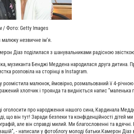
 / Фото: Getty Images
 малюку незвичне ім'я.
мерон Діаз поділилася з шанувальниками радісною звістко
овіка, музиканта Бенджі Меддена народилася друга дитина. П
стка розповіла на сторінці в Instagram.
у розмістила малюнок, ймовірно, розмальований її 4-річно
ражений хлопчик і троянда та видніється напис "маленька 
ді оголосити про народження нашого сина, Кардинала Медде
аді, що він тут! Заради безпеки та конфіденційності дітей м
графій, але він справді милий. Ми благословенні та вдячні
вашій", - написали у фотоблогу молоді батьки.Камерон Діаз 