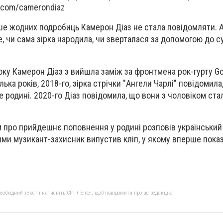
.com/camerondiaz
ьше жодних подробиць Камерон Діаз не стала повідомляти. А
е, чи сама зірка народила, чи зверталася за допомогою до с
оку Камерон Діаз з вийшла заміж за фронтмена рок-гурту Go
ька років, 2018-го, зірка стрічки "Ангели Чарлі" повідомила
е родині. 2020-го Діаз повідомила, що вони з чоловіком ст
 про прийдешнє поповнення у родині розповів український
ями музикант-захисник випустив кліп, у якому вперше пока
бхідний текст і натисніть Ctrl + Enter, щоб повідомити про це редакцію