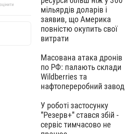
ресурси більш ніж у 300
 оцінити
мільярдів доларів і
заявив, що Америка
повністю окупить свої
витрати
Масована атака дронів
по РФ: палають склади
Wildberries та
нафтопереробний завод
У роботі застосунку
"Резерв+" стався збій -
сервіс тимчасово не