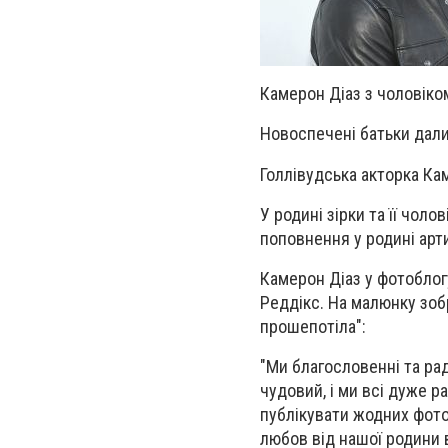
Камерон Діаз з чоловіком
Новоспечені батьки дали
Голлівудська акторка Ка
У родині зірки та її чол
поповнення у родині арти
Камерон Діаз у фотоблог
Реддікс. На малюнку зоб
прошепотіла":
"Ми благословенні та ра
чудовий, і ми всі дуже р
публікувати жодних фото
любов від нашої родини 