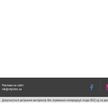
Реклама на сайті:
rek@citysites.ua
Допускається цитування матеріалів без отримання попередньої згоди 0522.ua за умо
систем гіперпосилання на цитовані статті не нижче другого абзацу в тексті або в я