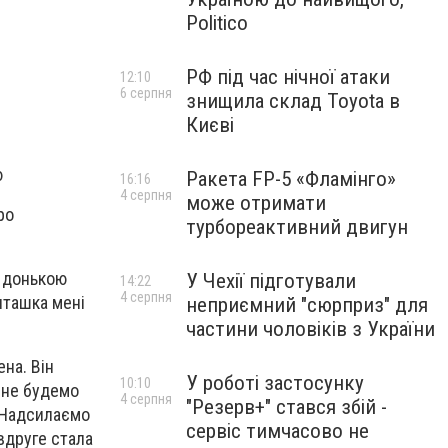
Politico
РФ під час нічної атаки
12:10
6 серпня
знищила склад Toyota в
Києві
ю
Ракета FP-5 «Фламінго»
16:16
4 серпня
може отримати
ро
турбореактивний двигун
ю донькою
У Чехії підготували
14:22
4 серпня
пташка мені
неприємний "сюрприз" для
частини чоловіків з України
на. Він
У роботі застосунку
10:10
и не будемо
4 серпня
"Резерв+" стався збій -
. Надсилаємо
сервіс тимчасово не
вдруге стала