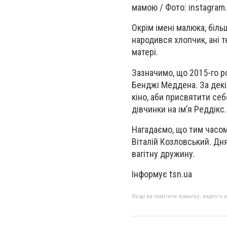
мамою / Фото: instagram
Окрім імені малюка, біл
народився хлопчик, ані т
матері.
Зазначимо, що 2015-го р
Бенджі Меддена. За декіл
кіно, аби присвятити себ
дівчинки на ім’я Реддікс.
Нагадаємо, що тим часом
Віталій Козловський. Дн
вагітну дружину.
Інформує tsn.ua
Якщо ви помітили помилку, виділіть нео