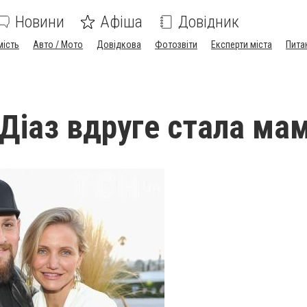
Новини
Афіша
Довідник
мість
Авто / Мото
Довідкова
Фотозвіти
Експерти міста
Пита
Діаз вдруге стала ма