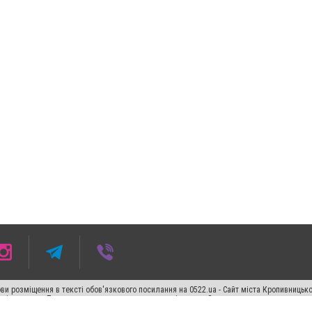
ви розміщення в тексті обов'язкового посилання на 0522.ua - Сайт міста Кропивницьк
кості джерела. Порушення виняткових прав переслідується Законом.