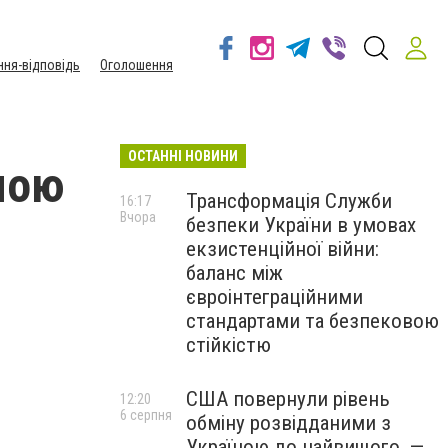
ння-відповідь
Оголошення
ОСТАННІ НОВИНИ
мою
Трансформація Служби
16:17
Вчора
безпеки України в умовах
екзистенційної війни:
баланс між
євроінтеграційними
стандартами та безпековою
стійкістю
США повернули рівень
12:20
6 серпня
обміну розвідданими з
Україною до найвищого, —