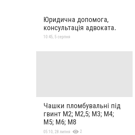
Юридична допомога,
консультація адвоката.
10:45, 5 серпня
Чашки пломбувальні під
гвинт М2; М2,5; М3; М4;
М5; М6; М8
2
05:10, 28 липня