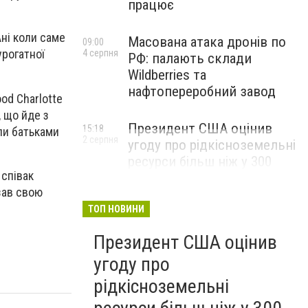
працює
ні коли саме
Масована атака дронів по
09:00
урогатної
4 серпня
РФ: палають склади
Wildberries та
нафтопереробний завод
od Charlotte
, що йде з
Президент США оцінив
15:18
али батьками
2 серпня
угоду про рідкісноземельні
ресурси більш ніж у 300
 співак
мільярдів доларів і заявив,
зав свою
що Америка повністю
окупить свої витрати
ТОП НОВИНИ
Президент США оцінив
угоду про
рідкісноземельні