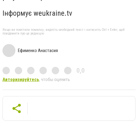
Інформує weukraine.tv
Якщо ви помітили помилку, виділіть необхідний текст і натисніть Ctrl + Enter, щоб
повідомити про це редакцію
Ефименко Анастасия
0,0
Авторизируйтесь
, чтобы оценить