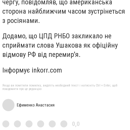
чергу, повідомляв, що американська
сторона найближчим часом зустрінеться
з росіянами.
Додамо, що ЦПД РНБО закликало не
сприймати слова Ушакова як офіційну
відмову РФ від перемир'я.
Інформує inkorr.com
Якщо ви помітили помилку, виділіть необхідний текст і натисніть Ctrl + Enter, щоб
повідомити про це редакцію
Ефименко Анастасия
0,0