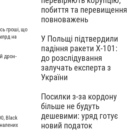
перевіряють корупцію,
побиття та перевищення
повноважень
сь гроші, що
млрд на
У Польщі підтвердили
падіння ракети Х-101:
й дрон-
до розслідування
залучать експерта з
України
Посилки з-за кордону
більше не будуть
дешевими: уряд готує
0, Black
новий податок
оналених