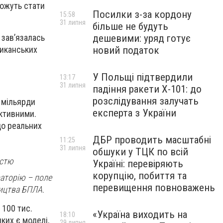
можуть стати
Посилки з-за кордону
15:58
31 липня
більше не будуть
дешевими: уряд готує
 зав’язалась
новий податок
риканських
У Польщі підтвердили
13:17
31 липня
падіння ракети Х-101: до
розслідування залучать
 мільярди
експерта з України
ективними.
до реальних
ДБР проводить масштабні
11:25
31 липня
обшуки у ТЦК по всій
істю
Україні: перевіряють
корупцію, побиття та
аторію – поле
перевищення повноважень
ництва БПЛА.
 100 тис.
«Україна виходить на
18:10
яких є моделі,
29 липня