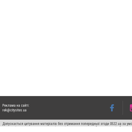
Реклама на сайті:
rek@citysites.ua
Допускається цитування матеріалів без отримання попередньої згоди 0522.ua за умо
систем гіперпосилання на цитовані статті не нижче другого абзацу в тексті або в я