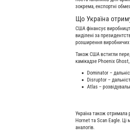
зокрема, експортні обмеж
Що Україна отриму
США фінансує виробництв
виділені за президентст
розширення виробничих 
Також США встигли перед
камікадзе Phoenix Ghost,
Dominator – дальніс
Disruptor – дальніс
Atlas – розвідуваль
Україна також отримала р
Hornet та Scan Eagle. Ц
аналогів.