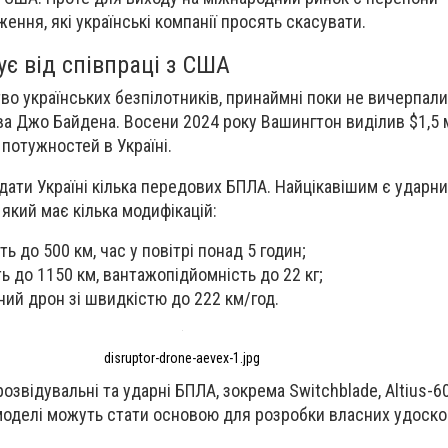
ення, які українські компанії просять скасувати.
є від співпраці з США
о українських безпілотників, принаймні поки не вичерпали
ва Джо Байдена. Восени 2024 року Вашингтон виділив $1,5 
потужностей в Україні.
ати Україні кілька передових БПЛА. Найцікавішим є ударни
 який має кілька модифікацій:
ть до 500 км, час у повітрі понад 5 годин;
ть до 1150 км, вантажопідйомність до 22 кг;
ний дрон зі швидкістю до 222 км/год.
disruptor-drone-aevex-1.jpg
озвідувальні та ударні БПЛА, зокрема Switchblade, Altius-60
і моделі можуть стати основою для розробки власних удоск