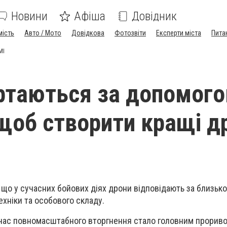
Новини
Афіша
Довідник
мість
Авто / Мото
Довідкова
Фотозвіти
Експерти міста
Пита
МІ
таються за допомого
 щоб створити кращі д
, що у сучасних бойових діях дрони відповідають за близько
хніки та особового складу.
 час повномасштабного вторгнення стало головним прорив