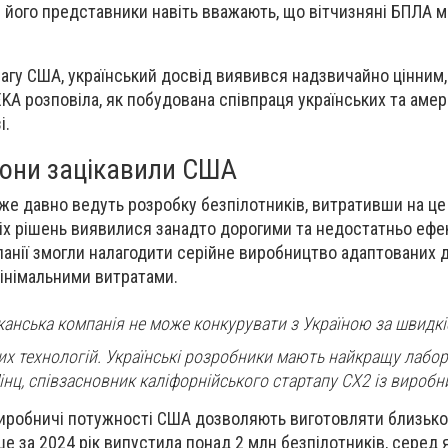
кі його представники навіть вважають, що вітчизняні БПЛА 
вагу США, український досвід виявився надзвичайно цінним,
KA розповіла, як побудована співпраця українських та аме
і.
рони зацікавили США
же давно ведуть розробку безпілотників, витративши на це
хніх рішень виявилися занадто дорогими та недостатньо еф
панії змогли налагодити серійне виробництво адаптованих 
мінімальними витратами.
анська компанія не може конкурувати з Україною за швидк
х технологій. Українські розробники мають найкращу лабор
інц, співзасновник каліфорнійського стартапу CX2 із вироб
виробничі потужності США дозволяють виготовляти близько
ише за 2024 рік випустила понад 2 млн безпілотників, серед 