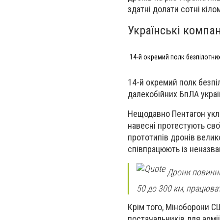
здатні долати сотні кіло
Українські компа
14-й окремий полк безпілотних
14-й окремий полк безпі
далекобійних БпЛА укра
Нещодавно Пентагон укла
навесні протестують свої
прототипів дронів великої
співпрацюють із неназв
Дрони повинні 
50 до 300 км, працюва
Крім того, Міноборони 
постачальників для армі