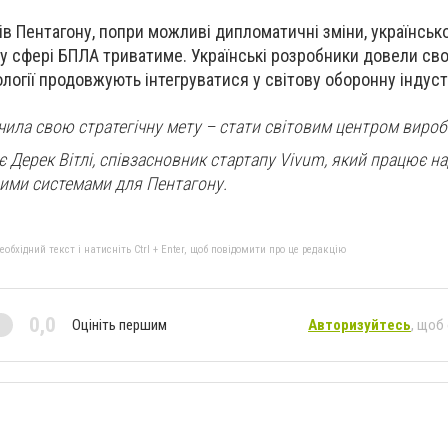
в Пентагону, попри можливі дипломатичні зміни, українськ
у сфері БПЛА триватиме. Українські розробники довели св
нології продовжують інтегруватися у світову оборонну індуст
чила свою стратегічну мету – стати світовим центром виро
ає Дерек Вітлі, співзасновник стартапу Vivum, який працює н
ими системами для Пентагону.
бхідний текст і натисніть Ctrl + Enter, щоб повідомити про це редакцію
0,0
Оцініть першим
Авторизуйтесь
, щоб