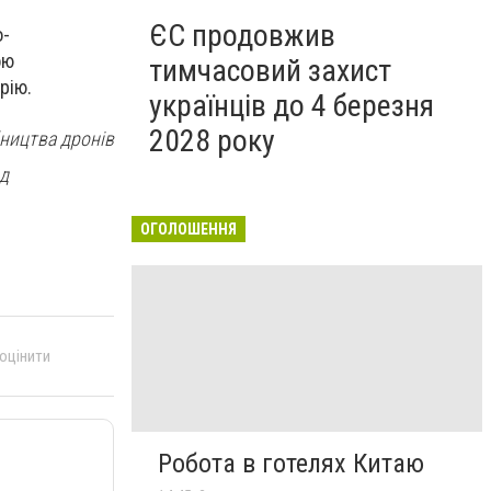
ЄС продовжив
о-
ою
тимчасовий захист
рію.
українців до 4 березня
2028 року
бництва дронів
ад
ОГОЛОШЕННЯ
 оцінити
Робота в готелях Китаю