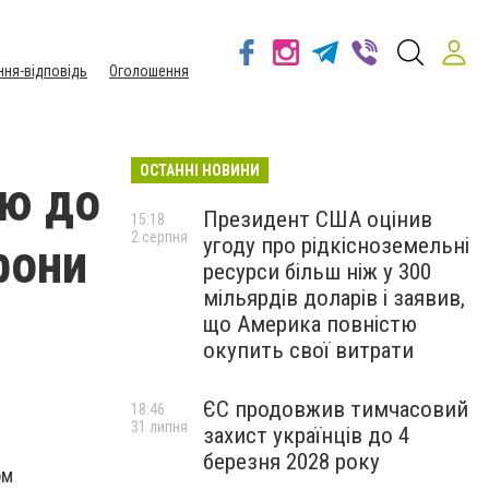
ння-відповідь
Оголошення
ОСТАННІ НОВИНИ
ю до
Президент США оцінив
15:18
2 серпня
угоду про рідкісноземельні
рони
ресурси більш ніж у 300
мільярдів доларів і заявив,
що Америка повністю
окупить свої витрати
ЄС продовжив тимчасовий
18:46
31 липня
захист українців до 4
березня 2028 року
ом