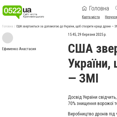
Головна
Карта міста
Нерухо
Головна
США звертаються за допомогою до України, щоб створити кращі дрони — З
15:45, 29 березня 2025 р.
США звер
Ефименко Анастасия
України,
— ЗМІ
Досвід України свідчить
70% знищення ворожої те
Виробництво дронів під