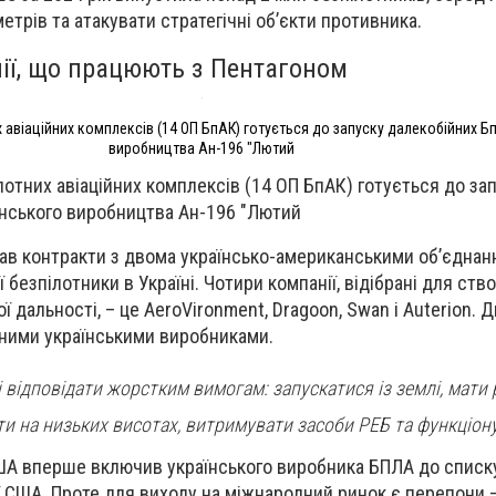
метрів та атакувати стратегічні об’єкти противника.
нії, що працюють з Пентагоном
 авіаційних комплексів (14 ОП БпАК) готується до запуску далекобійних Б
виробництва Ан-196 "Лютий
лотних авіаційних комплексів (14 ОП БпАК) готується до за
їнського виробництва Ан-196 "Лютий
в контракти з двома українсько-американськими об’єднанн
 безпілотники в Україні. Чотири компанії, відібрані для ств
 дальності, – це AeroVironment, Dragoon, Swan і Auterion. Д
аними українськими виробниками.
відповідати жорстким вимогам: запускатися із землі, мати ра
ти на низьких висотах, витримувати засоби РЕБ та функціон
США вперше включив українського виробника БПЛА до списк
ї США. Проте для виходу на міжнародний ринок є перепони 