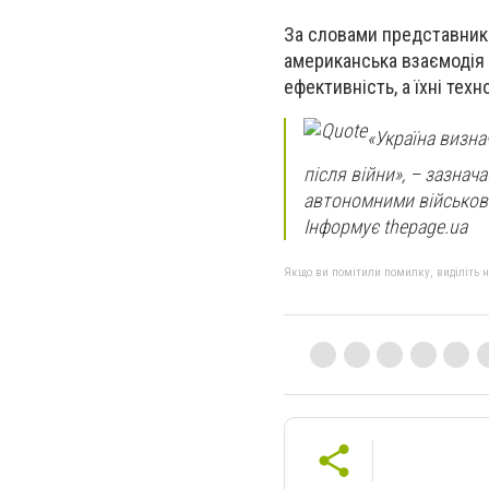
За словами представникі
американська взаємодія 
ефективність, а їхні тех
«Україна визна
після війни», – зазнач
автономними військов
Інформує thepage.ua
Якщо ви помітили помилку, виділіть нео