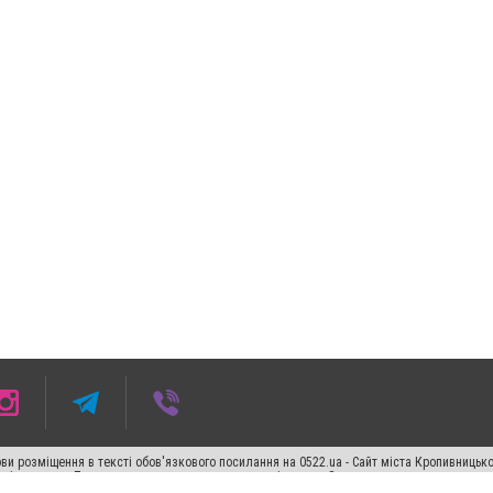
ви розміщення в тексті обов'язкового посилання на 0522.ua - Сайт міста Кропивницьк
кості джерела. Порушення виняткових прав переслідується Законом.