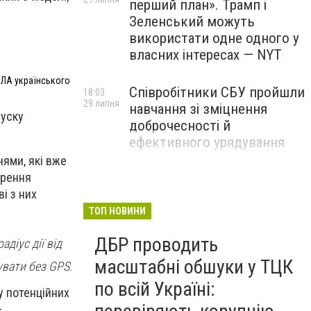
перший план». Трамп і
Зеленський можуть
використати одне одного у
власних інтересах — NYT
пЛА українського
Співробітники СБУ пройшли
18:03
29 липня
навчання зі зміцнення
пуску
доброчесності й
ефективного урядування
ями, які вже
орення
Іран намагався раптово
16:00
29 липня
ві з них
атакувати американські
війська: у CENTCOM
ТОП НОВИНИ
заявили про перехоплення
ДБР проводить
діус дії від
всіх ракет
масштабні обшуки у ТЦК
увати без GPS.
по всій Україні:
у потенційних
–