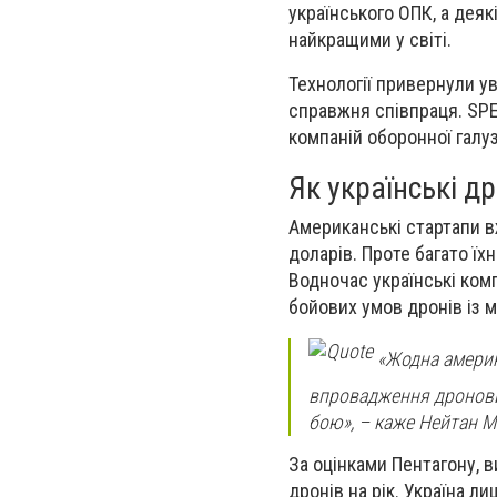
українського ОПК, а дея
найкращими у світі.
Технології привернули у
справжня співпраця. SPE
компаній оборонної галуз
Як українські д
Американські стартапи в
доларів. Проте багато ї
Водночас українські ком
бойових умов дронів із 
«Жодна америк
впровадження дронови
бою», – каже Нейтан М
За оцінками Пентагону, 
дронів на рік. Україна л