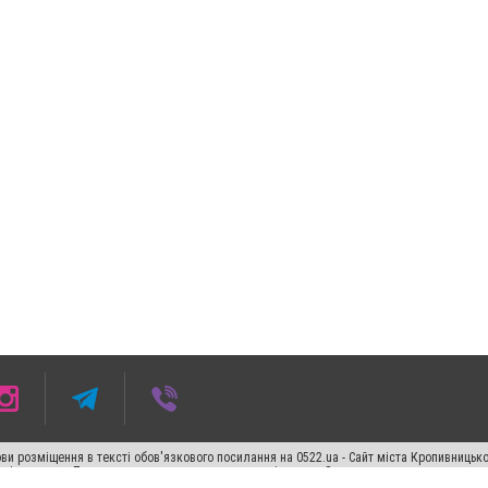
ви розміщення в тексті обов'язкового посилання на 0522.ua - Сайт міста Кропивницьк
кості джерела. Порушення виняткових прав переслідується Законом.