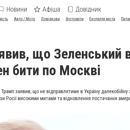
Новини
Афіша
Довідник
мість
Авто / Мото
Довідкова
Фотозвіти
Експерти міста
Пита
явив, що Зеленський 
ен бити по Москві
рамп заявив, що не відправлятиме в Україну далекобійну 
ози Росії високими митами та відновлення постачання амер