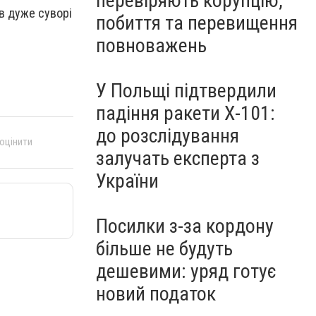
перевіряють корупцію,
в дуже суворі
побиття та перевищення
повноважень
У Польщі підтвердили
падіння ракети Х-101:
до розслідування
 оцінити
залучать експерта з
України
Посилки з-за кордону
більше не будуть
дешевими: уряд готує
новий податок