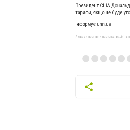
Президент США Дональд 
тарифи, якщо не буде уг
Інформує unn.ua
Якщо ви помітили помилку, виділіть нео