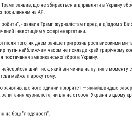
рамп заявив, що не збирається відправляти в Україну збр
із посиланням на АР.
робити", - заявив Трамп журналістам перед від'їздом з Біл
вячений інвестиціям у сфері енергетики.
і після того, як днем раніше пригрозив росії високими мит
ир путін найближчим часом не покладе край трирічному кон
я постачання американської зброї в Україну.
 найсерйозніший тиск, який він чинив на путіна з моменту 
тсва майже півроку тому.
о заявляв, що його єдиний пріоритет — якнайшвидше завер
а запитання журналіста, чи він на стороні України в цьому 
ін на боці "людяності".