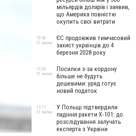
мільярдів доларів і заявив,
що Америка повністю
окупить свої витрати
ЄС продовжив тимчасовий
18:46
31 липня
захист українців до 4
березня 2028 року
Посилки з-за кордону
15:58
31 липня
більше не будуть
дешевими: уряд готує
новий податок
У Польщі підтвердили
13:17
31 липня
падіння ракети Х-101: до
розслідування залучать
експерта з України