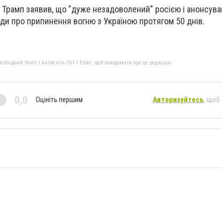
Трамп заявив, що "дуже незадоволений" росією і анонсува
оди про припинення вогню з Україною протягом 50 днів.
бхідний текст і натисніть Ctrl + Enter, щоб повідомити про це редакцію
0,0
Оцініть першим
Авторизуйтесь
, щоб