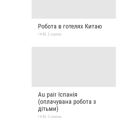
Робота в готелях Китаю
14:45, 2 серпня
Au pair Іспанія
(оплачувана робота з
дітьми)
14:45, 2 серпня