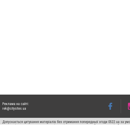
Реклама на сайті:
rek@citysites.ua
Допускається цитування матеріалів без отримання попередньої згоди 0522.ua за умо
систем гіперпосилання на цитовані статті не нижче другого абзацу в тексті або в я