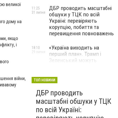
ою великої
ДБР проводить масштабні
11:25
31 липня
обшуки у ТЦК по всій
Україні: перевіряють
ого дому на
корупцію, побиття та
перевищення повноважень
ами, якщо
флікту, і
«Україна виходить на
18:10
29 липня
перший план». Трамп і
Зеленський можуть
свого
використати одне одного у
власних інтересах — NYT
шення війни,
ТОП НОВИНИ
кривавому
Співробітники СБУ пройшли
18:03
ДБР проводить
29 липня
навчання зі зміцнення
доброчесності й
масштабні обшуки у ТЦК
ефективного урядування
по всій Україні: