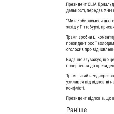
Президент США Дональд Т
дальності, передає УНН 
"Ми не збираємося цього 
захід у Піттсбурзі, прис
Трамп зробив ці коментар
президент росії володим
оголосив про відновленн
Видання зауважує, що це
повернення до президен
Трамп, який неодноразов
ухилився від відповіді н
конфлікті.
Президент відповів, що в
Раніше