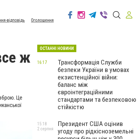
ння-відповідь
Оголошення
ОСТАННІ НОВИНИ
все ж
Трансформація Служби
16:17
безпеки України в умовах
екзистенційної війни:
баланс між
євроінтеграційними
зброю. Це
стандартами та безпековою
иканської
стійкістю
Президент США оцінив
15:18
2 серпня
угоду про рідкісноземельні
ресурси більш ніж у 300