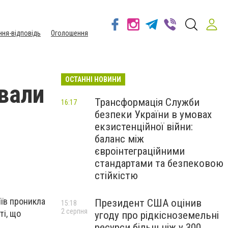
ння-відповідь
Оголошення
ОСТАННІ НОВИНИ
ували
Трансформація Служби
16:17
безпеки України в умовах
екзистенційної війни:
баланс між
євроінтеграційними
стандартами та безпековою
стійкістю
іїв проникла
Президент США оцінив
15:18
2 серпня
ті, що
угоду про рідкісноземельні
ресурси більш ніж у 300