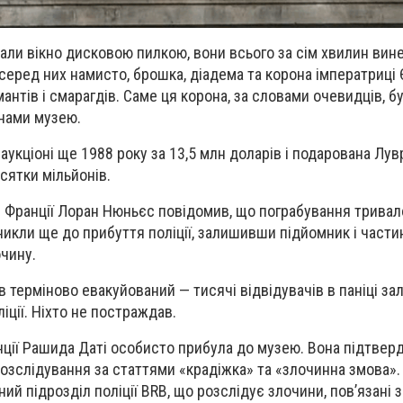
ізали вікно дисковою пилкою, вони всього за сім хвилин вин
серед них намисто, брошка, діадема та корона імператриці Є
нтів і смарагдів. Саме ця корона, за словами очевидців, б
кнами музею.
аукціоні ще 1988 року за 13,5 млн доларів і подарована Лув
сятки мільйонів.
в Франції Лоран Нюньєс повідомив, що пограбування тривал
никли ще до прибуття поліції, залишивши підйомник і части
очину.
в терміново евакуйований — тисячі відвідувачів в паніці з
іції. Ніхто не постраждав.
нції Рашида Даті особисто прибула до музею. Вона підтвер
озслідування за статтями «крадіжка» та «злочинна змова»
ий підрозділ поліції BRB, що розслідує злочини, пов’язані