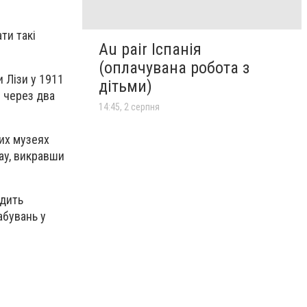
ти такі
Au pair Іспанія
(оплачувана робота з
 Лізи у 1911
дітьми)
е через два
14:45, 2 серпня
ких музеях
ay, викравши
одить
абувань у