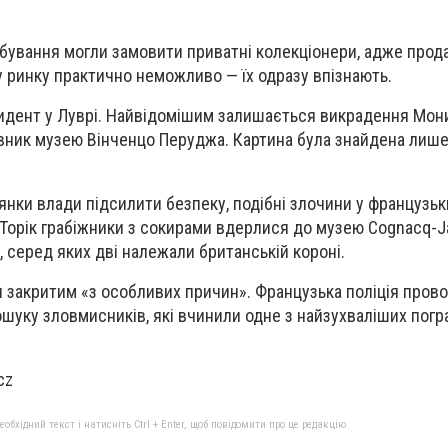
абування могли замовити приватні колекціонери, адже прода
му ринку практично неможливо — їх одразу впізнають.
идент у Луврі. Найвідомішим залишається викрадення Мони
ацівник музею Вінченцо Перуджа. Картина була знайдена лиш
янки влади підсилити безпеку, подібні злочини у французь
Торік грабіжники з сокирами вдерлися до музею Cognacq-J
, серед яких дві належали британській короні.
 закритим «з особливих причин». Французька поліція пров
шуку зловмисників, які вчинили одне з найзухваліших погр
cz
бхідний текст і натисніть Ctrl + Enter, щоб повідомити про це редакцію