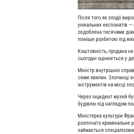
Після того як злодії вир
унікальних експонатів — 
оздоблена тисячами діама
пізніше розбитою під ві
Коштовність, продана на 
сьогодні оцінюється у де
Міністр внутрішніх спра
семи хвилин. Злочинці з
інструментів на місці зл
Через інцидент музей бу
будівлю під наглядом пол
Міністерка культури Фра
розпочато кримінальне р
займається спеціалізован