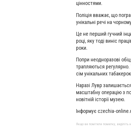
цінностями.
Поліція вважає, що погр
унікальні речі на чорно
Це не перший гучний інц
році, яку тоді виніс пр
роки.
Попри неодноразові обіц
трапляються регулярно. 
сім унікальних табакерок
Наразі Лувр залишається
масштабну операцію з по
новітній історії музею.
Інформує czechia-online.
Якщо ви помітили помилку, виділіть нео