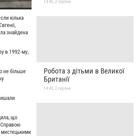
14:45, 2 серпня
если кілька
вгенії,
ула знайдена
ру в 1992-му,
Робота з дітьми в Великої
о не більше
Британії
ну
14:45, 2 серпня
алишали
дила, що
. Справою
 з мистецькими