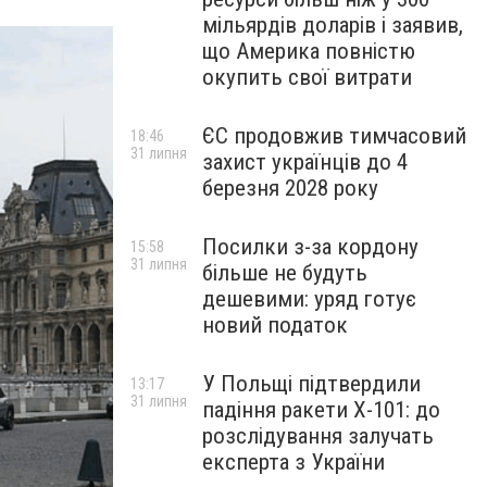
мільярдів доларів і заявив,
що Америка повністю
окупить свої витрати
ЄС продовжив тимчасовий
18:46
31 липня
захист українців до 4
березня 2028 року
Посилки з-за кордону
15:58
31 липня
більше не будуть
дешевими: уряд готує
новий податок
У Польщі підтвердили
13:17
31 липня
падіння ракети Х-101: до
розслідування залучать
експерта з України