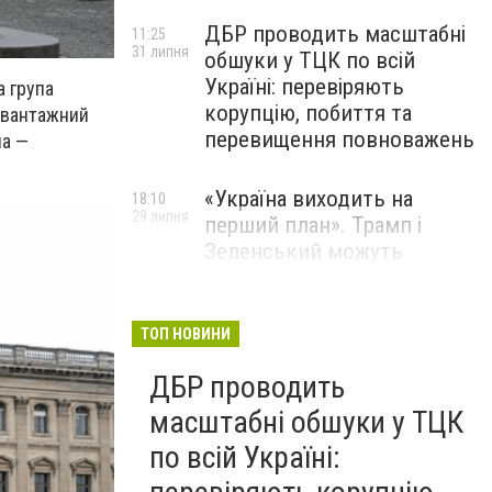
ДБР проводить масштабні
11:25
31 липня
обшуки у ТЦК по всій
Україні: перевіряють
а група
корупцію, побиття та
и вантажний
перевищення повноважень
на —
«Україна виходить на
18:10
29 липня
перший план». Трамп і
Зеленський можуть
використати одне одного у
власних інтересах — NYT
ТОП НОВИНИ
Співробітники СБУ пройшли
18:03
ДБР проводить
29 липня
навчання зі зміцнення
доброчесності й
масштабні обшуки у ТЦК
ефективного урядування
по всій Україні: