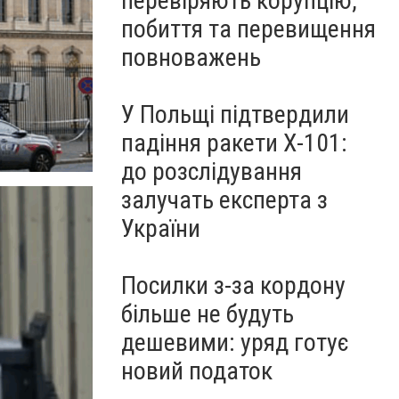
перевіряють корупцію,
побиття та перевищення
повноважень
У Польщі підтвердили
падіння ракети Х-101:
до розслідування
залучать експерта з
України
Посилки з-за кордону
більше не будуть
дешевими: уряд готує
новий податок