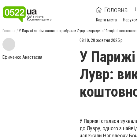
Головна
Карта міста
Нерухо
Головна
У Парижі за сім хвилин пограбували Лувр: викрадено "безцінні коштовност
08:10, 20 жовтня 2025 р.
У Парижі
Ефименко Анастасия
Лувр: ви
коштовно
У Парижі сталася зухвал
до Лувру, одного з найві
належали Наполеону Бона