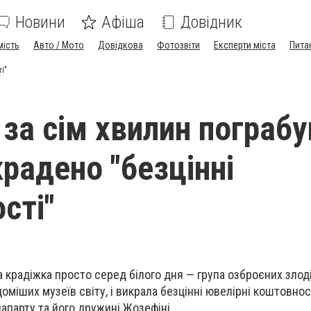
Новини
Афіша
Довідник
мість
Авто / Мото
Довідкова
Фотозвіти
Експерти міста
Пита
і"
 за сім хвилин пограб
крадено "безцінні
сті"
а крадіжка просто серед білого дня — група озброєних злод
доміших музеїв світу, і викрала безцінні ювелірні коштовнос
парту та його дружині Жозефіні.