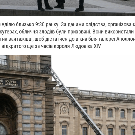
еділю близько 9:30 ранку. За даними слідства, організован
кутерах, обличчя злодіїв були приховані. Вони використал
на вантажівці, щоб дістатися до вікна біля галереї Аполло
 відкритого ще за часів короля Людовіка XIV.