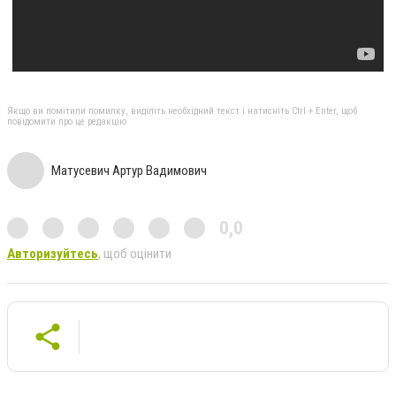
Якщо ви помітили помилку, виділіть необхідний текст і натисніть Ctrl + Enter, щоб
повідомити про це редакцію
Матусевич Артур Вадимович
0,0
Авторизуйтесь
, щоб оцінити