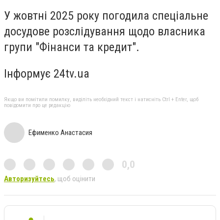
У жовтні 2025 року погодила спеціальне
досудове розслідування щодо власника
групи "Фінанси та кредит".
Інформує 24tv.ua
Якщо ви помітили помилку, виділіть необхідний текст і натисніть Ctrl + Enter, щоб
повідомити про це редакцію
Ефименко Анастасия
0,0
Авторизуйтесь
, щоб оцінити