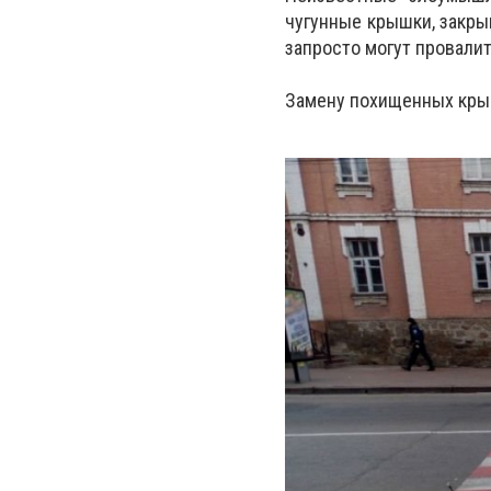
чугунные крышки, закры
запросто могут провали
Замену похищенных крыш