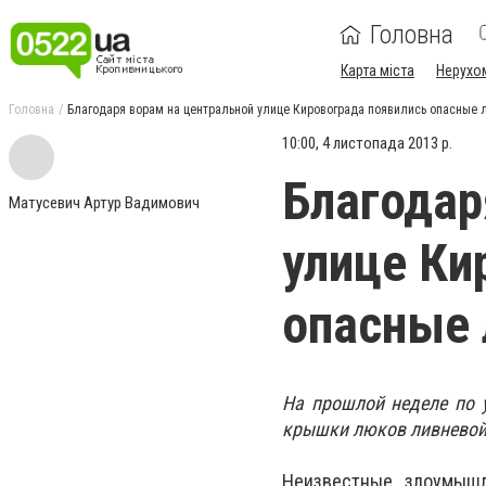
Головна
Карта міста
Нерухо
Головна
Благодаря ворам на центральной улице Кировограда появились опасные 
10:00, 4 листопада 2013 р.
Благодар
Матусевич Артур Вадимович
улице Ки
опасные 
На прошлой неделе по 
крышки люков ливневой
Неизвестные злоумышл