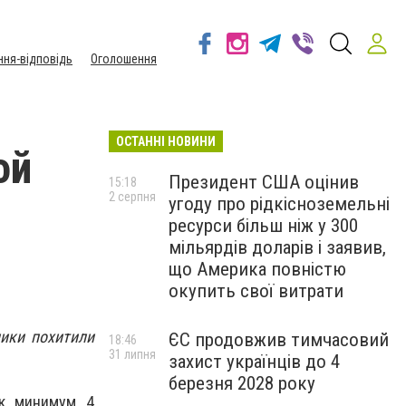
ння-відповідь
Оголошення
ОСТАННІ НОВИНИ
ой
Президент США оцінив
15:18
2 серпня
угоду про рідкісноземельні
ресурси більш ніж у 300
мільярдів доларів і заявив,
що Америка повністю
окупить свої витрати
ики похитили
ЄС продовжив тимчасовий
18:46
31 липня
захист українців до 4
березня 2028 року
ак минимум 4