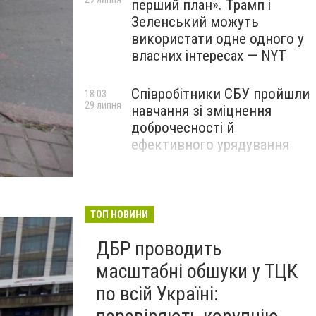
перший план». Трамп і
Зеленський можуть
використати одне одного у
власних інтересах — NYT
Співробітники СБУ пройшли
18:03
29 липня
навчання зі зміцнення
доброчесності й
ефективного урядування
Іран намагався раптово
16:00
29 липня
атакувати американські
війська: у CENTCOM
ТОП НОВИНИ
заявили про перехоплення
ДБР проводить
всіх ракет
масштабні обшуки у ТЦК
по всій Україні: