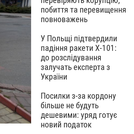
перевіряють корупцію,
побиття та перевищення
повноважень
У Польщі підтвердили
падіння ракети Х-101:
до розслідування
залучать експерта з
України
Посилки з-за кордону
більше не будуть
дешевими: уряд готує
новий податок