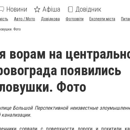
Новини
Афіша
Довідник
мість
Авто / Мото
Довідкова
Фотозвіти
Експерти міста
Пита
ловушки. Фото
я ворам на центральн
ровограда появились
ловушки. Фото
улице Большой Перспективной неизвестные злоумышленн
 канализации.
енники сорвали с поверхности дороги и похитили к