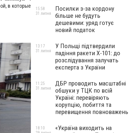
ой, в которые
Посилки з-за кордону
15:58
31 липня
більше не будуть
дешевими: уряд готує
новий податок
У Польщі підтвердили
13:17
31 липня
падіння ракети Х-101: до
розслідування залучать
експерта з України
ДБР проводить масштабні
11:25
31 липня
обшуки у ТЦК по всій
Україні: перевіряють
корупцію, побиття та
перевищення повноважень
«Україна виходить на
18:10
29 липня