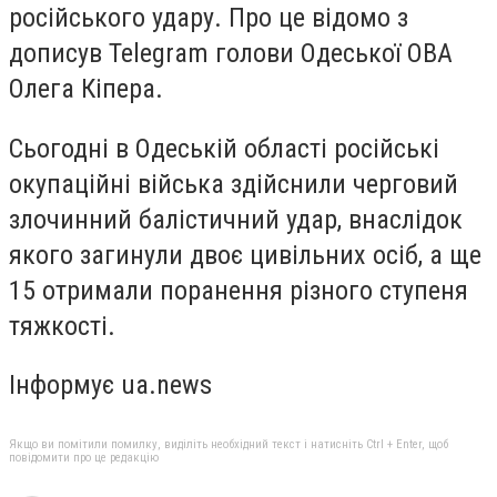
російського удару. Про це відомо з
дописув Telegram голови Одеської ОВА
Олега Кіпера.
Сьогодні в Одеській області російські
окупаційні війська здійснили черговий
злочинний балістичний удар, внаслідок
якого загинули двоє цивільних осіб, а ще
15 отримали поранення різного ступеня
тяжкості.
Інформує ua.news
Якщо ви помітили помилку, виділіть необхідний текст і натисніть Ctrl + Enter, щоб
повідомити про це редакцію