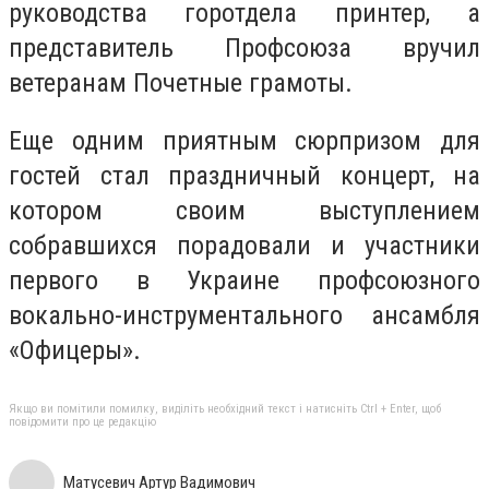
руководства горотдела принтер, а
представитель Профсоюза вручил
ветеранам Почетные грамоты.
Еще одним приятным сюрпризом для
гостей стал праздничный концерт, на
котором своим выступлением
собравшихся порадовали и участники
первого в Украине профсоюзного
вокально-инструментального ансамбля
«Офицеры».
Якщо ви помітили помилку, виділіть необхідний текст і натисніть Ctrl + Enter, щоб
повідомити про це редакцію
Матусевич Артур Вадимович