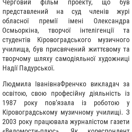
Черговий фільм проекту, що був
представлений на суд членів журі
обласної премії імені Олександра
Осмьоркіна, творчої інтелігенції та
студентів Кіровоградського музичного
училища, був присвячений життєвому та
творчому шляху самодіяльної художниці
Надії Падурської.
Людмила Іванівна
Френчко
викладач за
освітою, свою професійну діяльність із
1987 року пов’язала із роботою у
Кіровоградському музичному училищі. З
2003 року працювала журналістом газети
«Ведомости-плюс». Як кореспондент