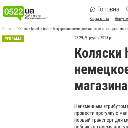
Головна
Карта міста
Нерухо
Головна
Коляски hauck и icoo – безупречное немецкое качество от интернет-мага
12:29, 9 грудня 2013 р.
РЕКЛАМА
Коляски 
немецкое
магазина
Неизменным атрибутом к
провести прогулку с мал
первый транспорт для ма
ребенка во время прогул