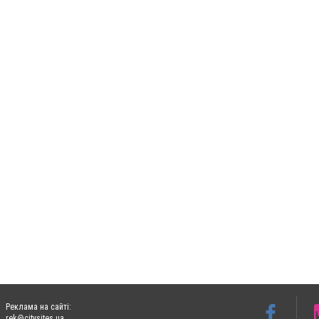
Реклама на сайті:
rek@citysites.ua