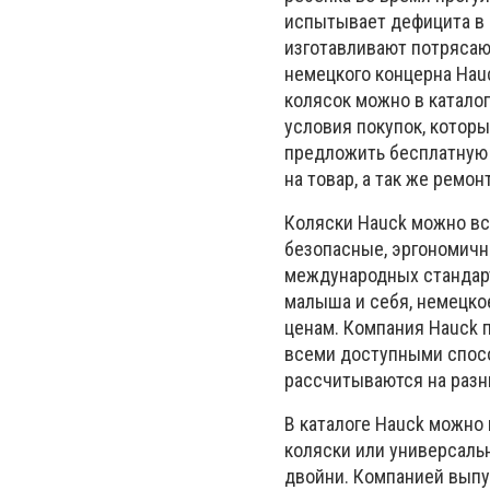
испытывает дефицита в 
изготавливают потрясаю
немецкого концерна Hau
колясок можно в катало
условия покупок, которы
предложить бесплатную 
на товар, а так же ремо
Коляски Hauck можно вс
безопасные, эргономичн
международных стандар
малыша и себя, немецко
ценам. Компания Hauck п
всеми доступными спосо
рассчитываются на разн
В каталоге Hauck можно 
коляски или универсаль
двойни. Компанией выпу