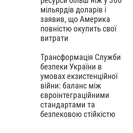
ресурси більш ніж у 300
мільярдів доларів і
заявив, що Америка
повністю окупить свої
витрати
Трансформація Служби
безпеки України в
умовах екзистенційної
війни: баланс між
євроінтеграційними
стандартами та
безпековою стійкістю