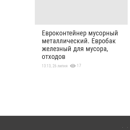
Евроконтейнер мусорный
металлический. Евробак
железный для мусора,
отходов
17
13:13, 26 липня