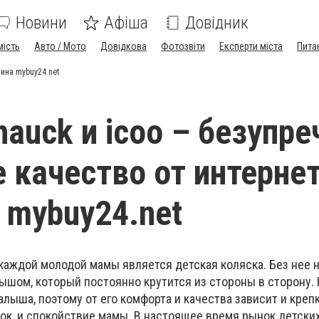
Новини
Афіша
Довідник
мість
Авто / Мото
Довідкова
Фотозвіти
Експерти міста
Пита
зина mybuy24.net
hauck и icoo – безупре
 качество от интернет
 mybuy24.net
аждой молодой мамы является детская коляска. Без нее
ышом, который постоянно крутится из стороны в сторону. 
лыша, поэтому от его комфорта и качества зависит и креп
ок, и спокойствие мамы. В настоящее время рынок детски