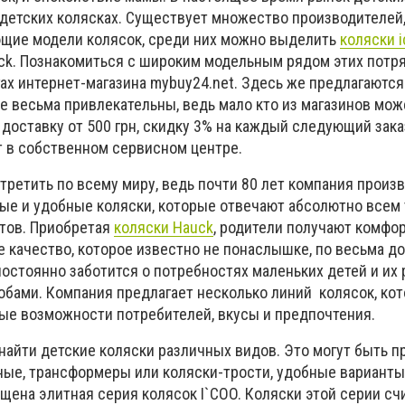
детских колясках. Существует множество производителей
щие модели колясок, среди них можно выделить
коляски i
ck. Познакомиться с широким модельным рядом этих пот
гах интернет-магазина mybuy24.net. Здесь же предлагаютс
е весьма привлекательны, ведь мало кто из магазинов мож
доставку от 500 грн, скидку 3% на каждый следующий зака
нт в собственном сервисном центре.
третить по всему миру, ведь почти 80 лет компания произ
ые и удобные коляски, которые отвечают абсолютно всем
тов. Приобретая
коляски Hauck
, родители получают комфо
е качество, которое известно не понаслышке, по весьма д
остоянно заботится о потребностях маленьких детей и их
бами. Компания предлагает несколько линий колясок, ко
ые возможности потребителей, вкусы и предпочтения.
найти детские коляски различных видов. Это могут быть 
ные, трансформеры или коляски-трости, удобные варианты
щена элитная серия колясок I`COO. Коляски этой серии сч