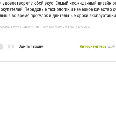
 удовлетворят любой вкус. Самый неожиданный дизайн от
 покупателей. Передовые технологии и немецкое качество 
лыша во время прогулок и длительные сроки эксплуатации
бхідний текст і натисніть Ctrl + Enter, щоб повідомити про це редакцію
0,0
Оцініть першим
Авторизуйтесь
, щоб