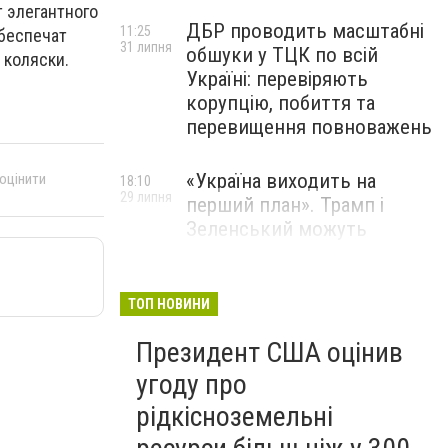
 элегантного
ДБР проводить масштабні
11:25
обеспечат
31 липня
обшуки у ТЦК по всій
 коляски.
Україні: перевіряють
корупцію, побиття та
перевищення повноважень
«Україна виходить на
 оцінити
18:10
29 липня
перший план». Трамп і
Зеленський можуть
використати одне одного у
власних інтересах — NYT
ТОП НОВИНИ
Співробітники СБУ пройшли
18:03
Президент США оцінив
29 липня
навчання зі зміцнення
доброчесності й
угоду про
ефективного урядування
рідкісноземельні