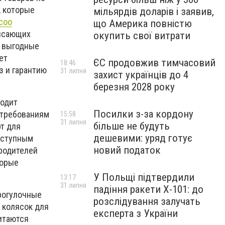
, которые
мільярдів доларів і заявив,
coo
що Америка повністю
рясающих
окупить свої витрати
я выгодные
ет
ЄС продовжив тимчасовий
18:46
з и гарантию
31 липня
захист українців до 4
березня 2028 року
водит
Посилки з-за кордону
 требованиям
15:58
31 липня
більше не будуть
рт для
дешевими: уряд готує
оступным
новий податок
 родителей
торые
У Польщі підтвердили
13:17
31 липня
падіння ракети Х-101: до
прогулочные
розслідування залучать
 колясок для
експерта з України
итаются