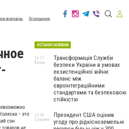
ння-відповідь
Оголошення
ОСТАННІ НОВИНИ
чное
Трансформація Служби
16:17
Вчора
безпеки України в умовах
-
екзистенційної війни:
баланс між
євроінтеграційними
стандартами та безпековою
стійкістю
 невозможно
Коляска – это
Президент США оцінив
15:18
2 серпня
кий сон
угоду про рідкісноземельні
х товаров не
ресурси більш ніж у 300