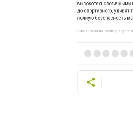
высокотехнологичными и
до спортивного, удивят
полную безопасность ма
Якщо ви помітили помилку, виділіть нео