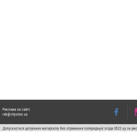
Реклама на сайті:
rek@citysites.ua
Допускається цитування матеріалів без отримання попередньої згоди 0522.ua за умо
систем гіперпосилання на цитовані статті не нижче другого абзацу в тексті або в я