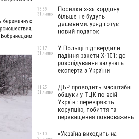
Посилки з-за кордону
15:58
31 липня
більше не будуть
ь беременную
дешевими: уряд готує
происшествия,
новий податок
Бобринецким
У Польщі підтвердили
13:17
31 липня
падіння ракети Х-101: до
розслідування залучать
експерта з України
ДБР проводить масштабні
11:25
31 липня
обшуки у ТЦК по всій
Україні: перевіряють
корупцію, побиття та
перевищення повноважень
«Україна виходить на
18:10
29 липня