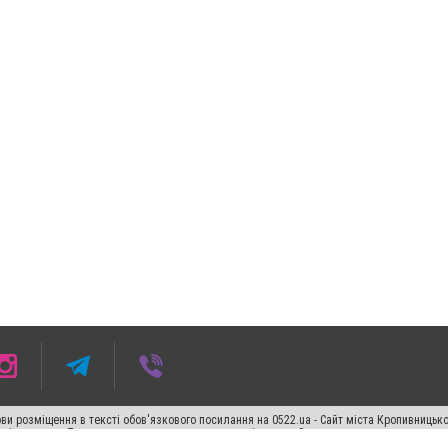
ви розміщення в тексті обов'язкового посилання на 0522.ua - Сайт міста Кропивницьк
кості джерела. Порушення виняткових прав переслідується Законом.