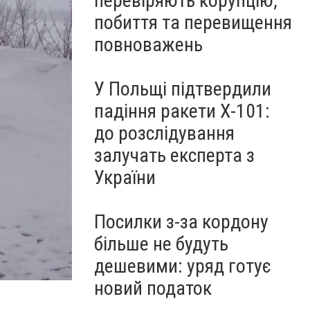
перевіряють корупцію,
побиття та перевищення
повноважень
У Польщі підтвердили
падіння ракети Х-101:
до розслідування
залучать експерта з
України
Посилки з-за кордону
більше не будуть
дешевими: уряд готує
новий податок