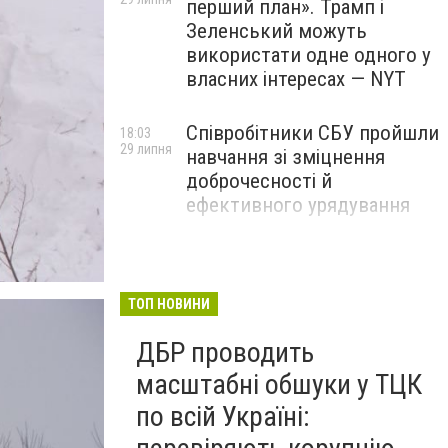
перший план». Трамп і
Зеленський можуть
використати одне одного у
власних інтересах — NYT
Співробітники СБУ пройшли
18:03
29 липня
навчання зі зміцнення
доброчесності й
ефективного урядування
Іран намагався раптово
16:00
29 липня
атакувати американські
війська: у CENTCOM
ТОП НОВИНИ
заявили про перехоплення
ДБР проводить
всіх ракет
масштабні обшуки у ТЦК
по всій Україні: