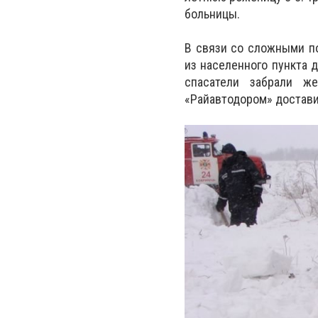
больницы.
В связи со сложными п
из населенного пункта 
спасатели забрали ж
«Райавтодором» достави