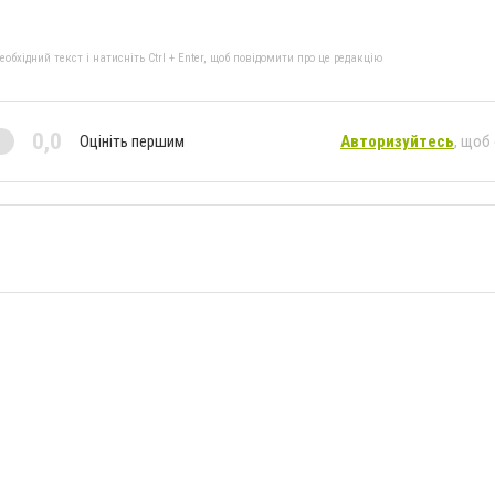
бхідний текст і натисніть Ctrl + Enter, щоб повідомити про це редакцію
0,0
Оцініть першим
Авторизуйтесь
, щоб