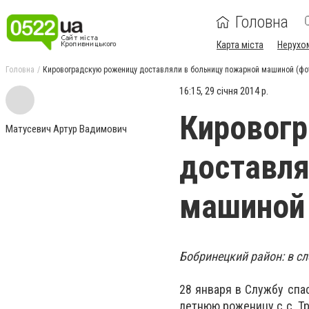
Головна
Карта міста
Нерухо
Головна
Кировоградскую роженицу доставляли в больницу пожарной машиной (фо
16:15, 29 січня 2014 р.
Кировог
Матусевич Артур Вадимович
доставля
машиной 
Бобринецкий район: в с
28 января в Службу спа
летнюю роженицу с с. Т