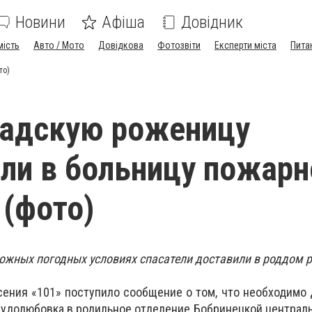
Новини
Афіша
Довідник
мість
Авто / Мото
Довідкова
Фотозвіти
Експерти міста
Пита
то)
радскую роженицу
ли в больницу пожарн
(фото)
ложных погодных условиях спасатели доставили в роддом 
сения «101» поступило сообщение о том, что необходимо 
рудолюбовка в родильное отделение Бобринецкой централ