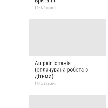
Британії
14:45, 2 серпня
Au pair Іспанія
(оплачувана робота з
дітьми)
14:45, 2 серпня