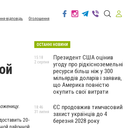
ння-відповідь
Оголошення
ОСТАННІ НОВИНИ
Президент США оцінив
15:18
2 серпня
угоду про рідкісноземельні
ой
ресурси більш ніж у 300
мільярдів доларів і заявив,
що Америка повністю
окупить свої витрати
роженицу.
ЄС продовжив тимчасовий
18:46
31 липня
захист українців до 4
доставить 20-
березня 2028 року
ьной районной