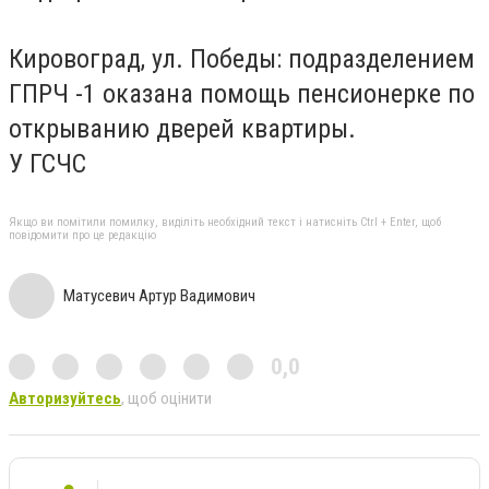
Кировоград, ул. Победы: подразделением
ГПРЧ -1 оказана помощь пенсионерке по
открыванию дверей квартиры.
У ГСЧС
Якщо ви помітили помилку, виділіть необхідний текст і натисніть Ctrl + Enter, щоб
повідомити про це редакцію
Матусевич Артур Вадимович
0,0
Авторизуйтесь
, щоб оцінити