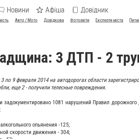
Новини
Афіша
Довідник
мість
Авто / Мото
Довідкова
Фотозвіти
Експерти міста
Пита
адщина: 3 ДТП - 2 тру
3 по 9 февраля 2014 на автодорогах области зарегистриро
бли, еще 2 - получили телесные повреждения.
ти задокументировано 1081 нарушений Правил дорожного
:
алкогольного опьянения -125;
ой скорости движения - 304;