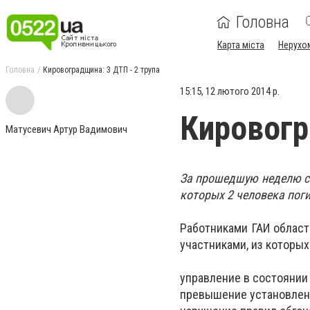
Головна
Карта міста
Нерухо
Головна
Кировоградщина: 3 ДТП - 2 трупа
15:15, 12 лютого 2014 р.
Кировогр
Матусевич Артур Вадимович
За прошедшую неделю с 
которых 2 человека поги
Работниками ГАИ облас
участниками, из которых
управление в состоянии 
превышение установленн