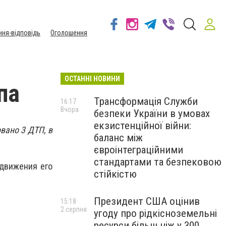
ння-відповідь
Оголошення
ОСТАННІ НОВИНИ
па
Трансформація Служби
16:17
Вчора
безпеки України в умовах
екзистенційної війни:
вано 3 ДТП, в
баланс між
євроінтеграційними
стандартами та безпековою
 движения его
стійкістю
Президент США оцінив
15:18
2 серпня
угоду про рідкісноземельні
ресурси більш ніж у 300