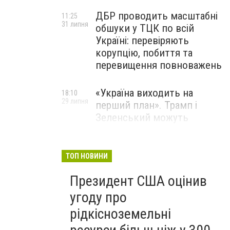
ДБР проводить масштабні
11:25
31 липня
обшуки у ТЦК по всій
Україні: перевіряють
корупцію, побиття та
перевищення повноважень
«Україна виходить на
18:10
29 липня
перший план». Трамп і
Зеленський можуть
використати одне одного у
власних інтересах — NYT
ТОП НОВИНИ
Співробітники СБУ пройшли
18:03
Президент США оцінив
29 липня
навчання зі зміцнення
доброчесності й
угоду про
ефективного урядування
рідкісноземельні