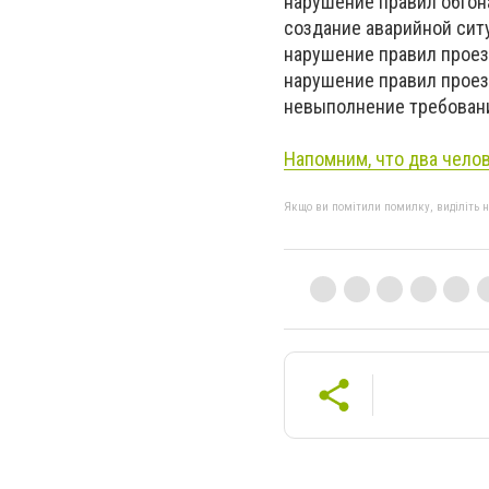
нарушение правил обгона
создание аварийной ситу
нарушение правил проезд
нарушение правил проез
невыполнение требовани
Напомним, что два челов
Якщо ви помітили помилку, виділіть нео