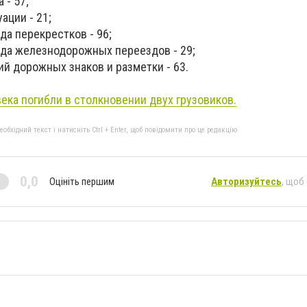
 - 57;
ации - 21;
а перекрестков - 96;
да железнодорожных переездов - 29;
й дорожных знаков и разметки - 63.
ека погибли в столкновении двух грузовиков.
бхідний текст і натисніть Ctrl + Enter, щоб повідомити про це редакцію
0,0
Оцініть першим
Авторизуйтесь
, щоб