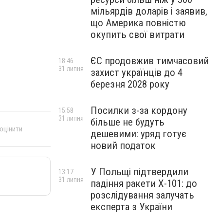
мільярдів доларів і заявив,
що Америка повністю
окупить свої витрати
ЄС продовжив тимчасовий
18:46
31 липня
захист українців до 4
березня 2028 року
Посилки з-за кордону
15:58
31 липня
більше не будуть
 оцінити
дешевими: уряд готує
новий податок
У Польщі підтвердили
13:17
31 липня
падіння ракети Х-101: до
розслідування залучать
експерта з України