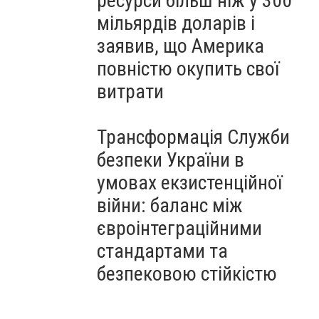
ресурси більш ніж у 300
мільярдів доларів і
заявив, що Америка
повністю окупить свої
витрати
Трансформація Служби
безпеки України в
умовах екзистенційної
війни: баланс між
євроінтеграційними
стандартами та
безпековою стійкістю