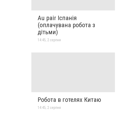
Au pair Іспанія
(оплачувана робота з
дітьми)
14:45, 2 серпня
Робота в готелях Китаю
14:45, 2 серпня