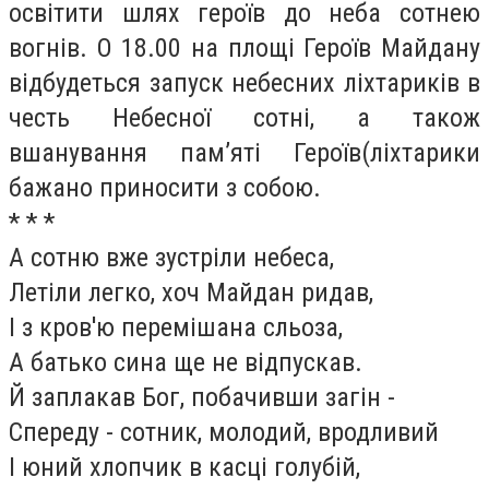
освітити шлях героїв до неба сотнею
вогнів. О 18.00 на площі Героїв Майдану
відбудеться запуск небесних ліхтариків в
честь Небесної сотні, а також
вшанування пам’яті Героїв(ліхтарики
бажано приносити з собою.
* * *
А сотню вже зустріли небеса,
Летіли легко, хоч Майдан ридав,
І з кров'ю перемішана сльоза,
А батько сина ще не відпускав.
Й заплакав Бог, побачивши загін -
Спереду - сотник, молодий, вродливий
І юний хлопчик в касці голубій,