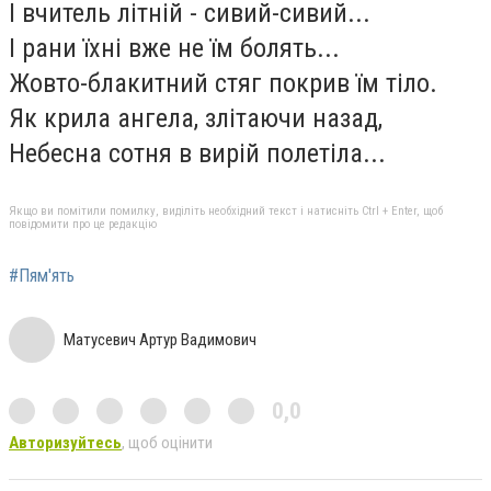
І вчитель літній - сивий-сивий...
І рани їхні вже не їм болять...
Жовто-блакитний стяг покрив їм тіло.
Як крила ангела, злітаючи назад,
Небесна сотня в вирій полетіла...
Якщо ви помітили помилку, виділіть необхідний текст і натисніть Ctrl + Enter, щоб
повідомити про це редакцію
#Пям'ять
Матусевич Артур Вадимович
0,0
Авторизуйтесь
, щоб оцінити