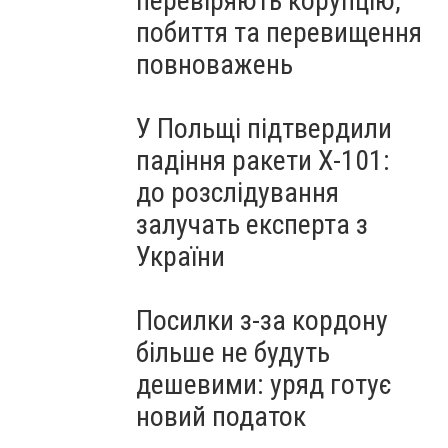
перевіряють корупцію,
побиття та перевищення
повноважень
У Польщі підтвердили
падіння ракети Х-101:
до розслідування
залучать експерта з
України
Посилки з-за кордону
більше не будуть
дешевими: уряд готує
новий податок