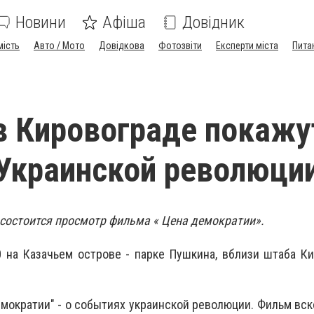
Новини
Афіша
Довідник
мість
Авто / Мото
Довідкова
Фотозвіти
Експерти міста
Пита
в Кировограде покажу
Украинской революци
 состоится просмотр фильма « Цена демократии».
0 на Казачьем острове - парке Пушкина, вблизи штаба К
емократии" - о событиях украинской революции. Фильм вск