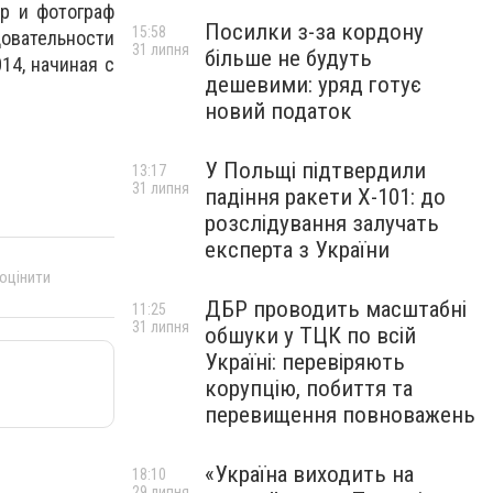
ер и фотограф
Посилки з-за кордону
15:58
вательности
31 липня
більше не будуть
14, начиная с
дешевими: уряд готує
новий податок
У Польщі підтвердили
13:17
31 липня
падіння ракети Х-101: до
розслідування залучать
експерта з України
 оцінити
ДБР проводить масштабні
11:25
31 липня
обшуки у ТЦК по всій
Україні: перевіряють
корупцію, побиття та
перевищення повноважень
«Україна виходить на
18:10
29 липня