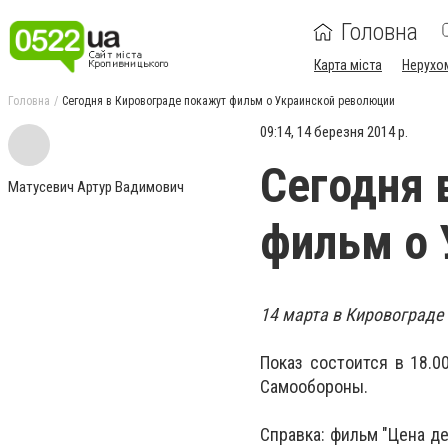
Головна
Карта міста
Нерухо
Головна
Сегодня в Кировограде покажут фильм о Украинской революции
09:14, 14 березня 2014 р.
Сегодня 
Матусевич Артур Вадимович
фильм о 
14 марта в Кировограде
Показ состоится в 18.0
Самообороны.
Справка: фильм "Цена д