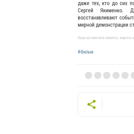
даже тех, кто до сих 
Сергей Якименко. Д
восстанавливают событи
мирной демонстрации ст
Якщо ви помітили помилку, виділіть нео
#Фильм