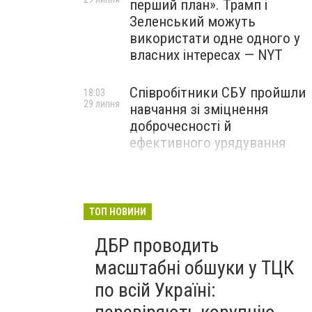
перший план». Трамп і
Зеленський можуть
використати одне одного у
власних інтересах — NYT
Співробітники СБУ пройшли
18:03
29 липня
навчання зі зміцнення
доброчесності й
ефективного урядування
Іран намагався раптово
16:00
29 липня
атакувати американські
війська: у CENTCOM
ТОП НОВИНИ
заявили про перехоплення
ДБР проводить
всіх ракет
масштабні обшуки у ТЦК
по всій Україні: