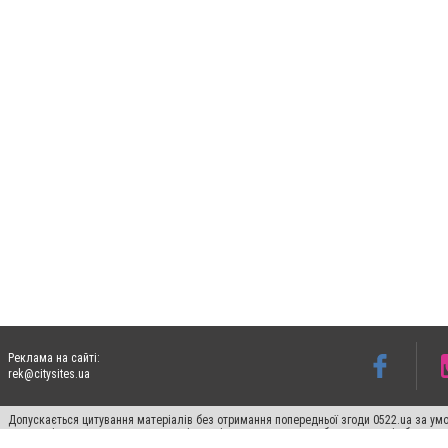
Реклама на сайті:
rek@citysites.ua
Допускається цитування матеріалів без отримання попередньої згоди 0522.ua за умо
систем гіперпосилання на цитовані статті не нижче другого абзацу в тексті або в я