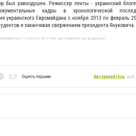
пор был равнодушен. Режиссер ленты - украинский блог
окументальные кадры в хронологической последо
я украинского Евромайдана с ноября 2013 по февраль 20
удентов и заканчивая свержением президента Януковича.
бхідний текст і натисніть Ctrl + Enter, щоб повідомити про це редакцію
0,0
Оцініть першим
Авторизуйтесь
, щоб