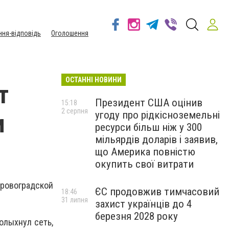
ння-відповідь
Оголошення
ОСТАННІ НОВИНИ
т
Президент США оцінив
15:18
2 серпня
угоду про рідкісноземельні
и
ресурси більш ніж у 300
мільярдів доларів і заявив,
що Америка повністю
окупить свої витрати
ировоградской
ЄС продовжив тимчасовий
18:46
31 липня
захист українців до 4
березня 2028 року
олыхнул сеть,