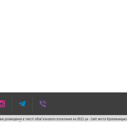
ви розміщення в тексті обов'язкового посилання на 0522.ua - Сайт міста Кропивницьк
кості джерела. Порушення виняткових прав переслідується Законом.