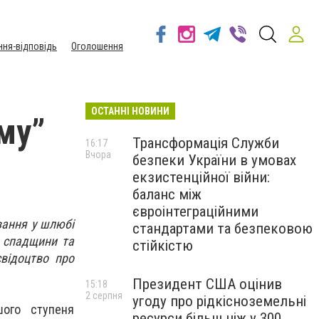
ння-відповідь
Оголошення
ОСТАННІ НОВИНИ
му”
Трансформація Служби
16:17
Вчора
безпеки України в умовах
екзистенційної війни:
баланс між
євроінтеграційними
вання у шлюбі
стандартами та безпековою
і спадщини та
стійкістю
відоцтво про
Президент США оцінив
15:18
2 серпня
угоду про рідкісноземельні
шого ступеня
ресурси більш ніж у 300