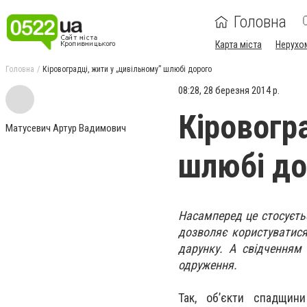
Головна
Карта міста
Нерухо
Головна
Кіровоградці, жити у „цивільному” шлюбі дорого
08:28, 28 березня 2014 р.
Кіровогр
Матусевич Артур Вадимович
шлюбі до
Насамперед це стосуєть
дозволяє користуватис
дарунку. А свідченням
одруження.
Так, об’єкти спадщин