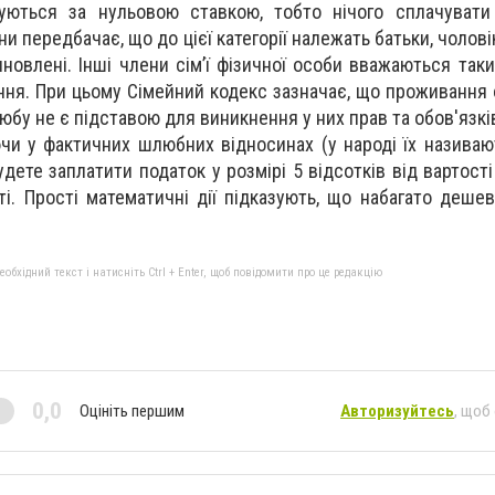
вуються за нульовою ставкою, тобто нічого сплачувати
и передбачає, що до цієї категорії належать батьки, чолов
синовлені. Інші члени сім’ї фізичної особи вважаються та
ння. При цьому Сімейний кодекс зазначає, що проживання 
любу не є підставою для виникнення у них прав та обов'язк
чи у фактичних шлюбних відносинах (у народі їх називаю
дете заплатити податок у розмірі 5 відсотків від вартост
ті. Прості математичні дії підказують, що набагато деш
бхідний текст і натисніть Ctrl + Enter, щоб повідомити про це редакцію
0,0
Оцініть першим
Авторизуйтесь
, щоб