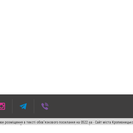
ви розміщення в тексті обов'язкового посилання на 0522.ua - Сайт міста Кропивницьк
кості джерела. Порушення виняткових прав переслідується Законом.