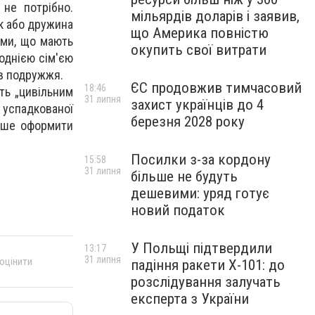
 не потрібно.
мільярдів доларів і заявив,
ік або дружина
що Америка повністю
кими, що мають
окупить свої витрати
однією сім'єю
ів подружжя.
ЄС продовжив тимчасовий
18:46
ть „цивільним
31 липня
захист українців до 4
і успадкованої
березня 2028 року
евше оформити
Посилки з-за кордону
15:58
31 липня
більше не будуть
дешевими: уряд готує
новий податок
У Польщі підтвердили
13:17
31 липня
 оцінити
падіння ракети Х-101: до
розслідування залучать
експерта з України