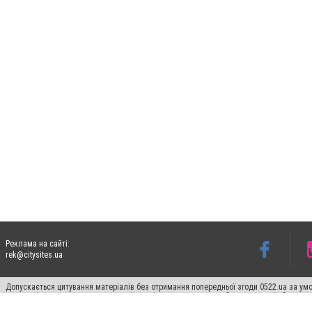
Реклама на сайті:
rek@citysites.ua
Допускається цитування матеріалів без отримання попередньої згоди 0522.ua за умо
систем гіперпосилання на цитовані статті не нижче другого абзацу в тексті або в я