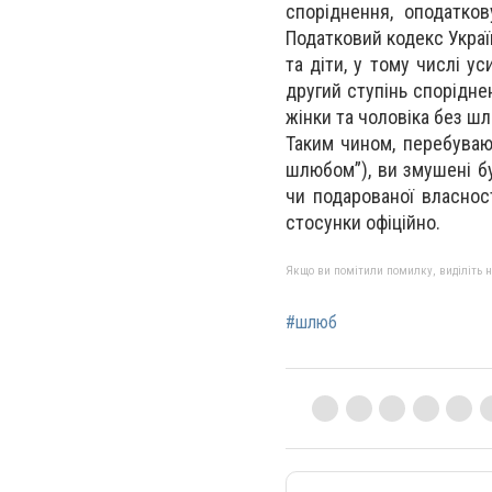
споріднення, оподатко
Податковий кодекс Україн
та діти, у тому числі у
другий ступінь спорідне
жінки та чоловіка без ш
Таким чином, перебуваю
шлюбом”), ви змушені бу
чи подарованої власнос
стосунки офіційно.
Якщо ви помітили помилку, виділіть нео
#шлюб