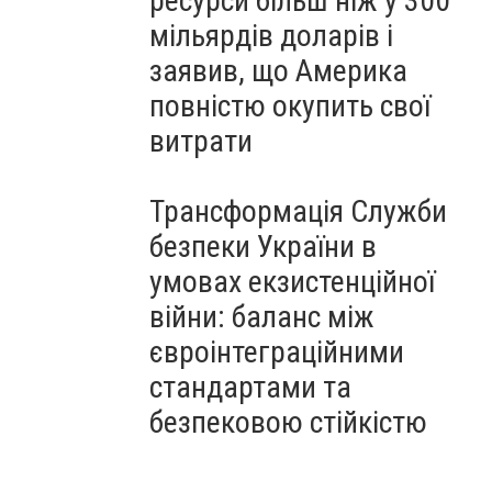
ресурси більш ніж у 300
мільярдів доларів і
заявив, що Америка
повністю окупить свої
витрати
Трансформація Служби
безпеки України в
умовах екзистенційної
війни: баланс між
євроінтеграційними
стандартами та
безпековою стійкістю