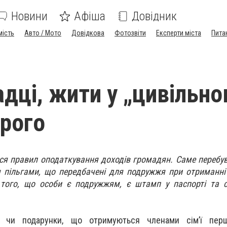
Новини
Афіша
Довідник
мість
Авто / Мото
Довідкова
Фотозвіти
Експерти міста
Пита
адці, жити у „цивільно
рого
ся правил оподаткування доходів громадян. Саме перебу
я пільгами, що передбачені для подружжя при отриманн
 того, що особи є подружжям, є штамп у паспорті та с
и чи подарунки, що отримуються членами сім’ї пер