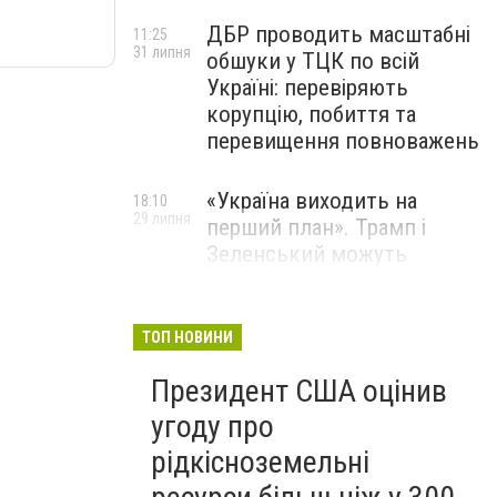
ДБР проводить масштабні
11:25
31 липня
обшуки у ТЦК по всій
Україні: перевіряють
корупцію, побиття та
перевищення повноважень
«Україна виходить на
18:10
29 липня
перший план». Трамп і
Зеленський можуть
використати одне одного у
власних інтересах — NYT
ТОП НОВИНИ
Співробітники СБУ пройшли
18:03
Президент США оцінив
29 липня
навчання зі зміцнення
доброчесності й
угоду про
ефективного урядування
рідкісноземельні