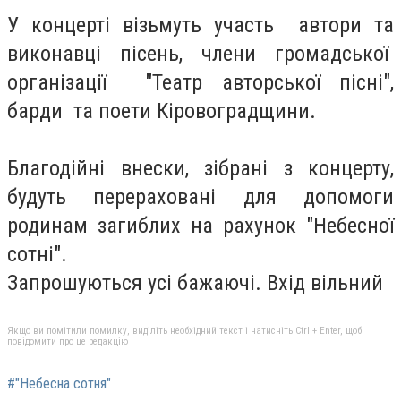
У концертi вiзьмуть участь автори та
виконавцi пiсень, члени громадської
органiзацiї "Театр авторської пісні",
барди та поети Кіровоградщини.
Благодійні внески, зібрані з концерту,
будуть перераховані для допомоги
родинам загиблих на рахунок "Небесної
сотні".
Запрошуються усi бажаючi. Вхiд вiльний
Якщо ви помітили помилку, виділіть необхідний текст і натисніть Ctrl + Enter, щоб
повідомити про це редакцію
#"Небесна сотня"