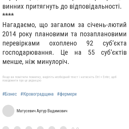
винних притягнуть до відповідальності.
****
Нагадаємо, що загалом за січень-лютий
2014 року плановими та позаплановими
перевірками охоплено 92 суб’єкта
господарювання. Це на 55 суб’єктів
менше, ніж минулоріч.
Якщо ви помітили помилку, виділіть необхідний текст і натисніть Ctrl + Enter, щоб
повідомити про це редакцію
#Бізнес
#Кіровоградщина
#фермери
Матусевич Артур Вадимович