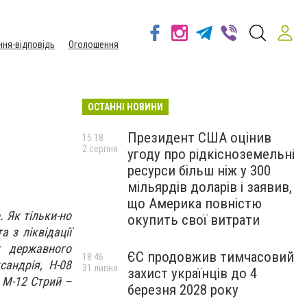
ння-відповідь
Оголошення
ОСТАННІ НОВИНИ
Президент США оцінив
15:18
2 серпня
угоду про рідкісноземельні
ресурси більш ніж у 300
мільярдів доларів і заявив,
що Америка повністю
 Як тільки-но
окупить свої витрати
 з ліквідації
х державного
ЄС продовжив тимчасовий
18:46
сандрія, Н-08
31 липня
захист українців до 4
 М-12 Стрий –
березня 2028 року