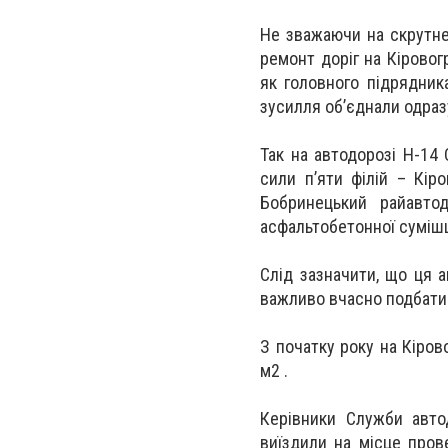
Не зважаючи на скрутне
ремонт доріг на Кірово
як головного підрядник
зусилля об’єднали одраз
Так на автодорозі Н-14
сили п’яти філій – Кір
Бобринецький райавтод
асфальтобетонної суміш
Слід зазначити, що ця 
важливо вчасно подбати 
З початку року на Кіров
м2 .
Керівники Служби автод
виїздили на місце пров