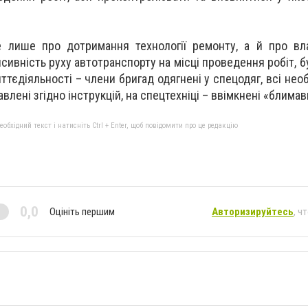
 лише про дотримання технології ремонту, а й про вла
сивність руху автотранспорту на місці проведення робіт, 
ттєдіяльності – члени бригад одягнені у спецодяг, всі необ
влені згідно інструкцій, на спецтехніці – ввімкнені «блимав
бхідний текст і натисніть Ctrl + Enter, щоб повідомити про це редакцію
0,0
Оцініть першим
Авторизируйтесь
, ч