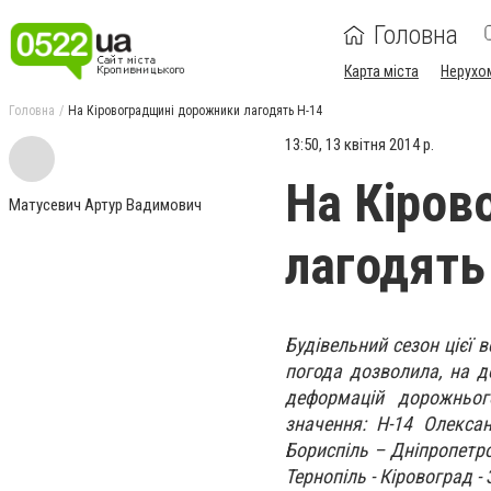
Головна
Карта міста
Нерухо
Головна
На Кіровоградщині дорожники лагодять Н-14
13:50, 13 квітня 2014 р.
На Кіров
Матусевич Артур Вадимович
лагодять
Будівельний сезон цієї
погода дозволила, на д
деформацій дорожньог
значення: Н-14 Олекса
Бориспіль – Дніпропетро
Тернопіль - Кіровоград - 