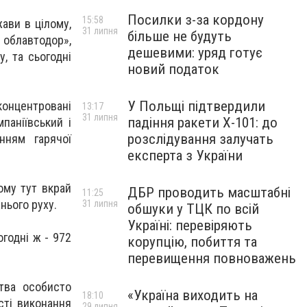
Посилки з-за кордону
15:58
ави в цілому,
31 липня
більше не будуть
 облавтодор»,
дешевими: уряд готує
, та сьогодні
новий податок
У Польщі підтвердили
концентровані
13:17
31 липня
падіння ракети Х-101: до
паніївський і
розслідування залучать
нням гарячої
експерта з України
ому тут вкрай
ДБР проводить масштабні
11:25
нього руху.
31 липня
обшуки у ТЦК по всій
Україні: перевіряють
годні ж - 972
корупцію, побиття та
перевищення повноважень
ства особисто
«Україна виходить на
18:10
сті виконання
29 липня