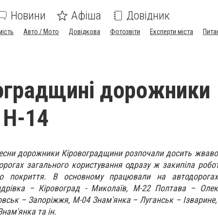
Новини
Афіша
Довідник
мість
Авто / Мото
Довідкова
Фотозвіти
Експерти міста
Пита
оградщині дорожники
 Н-14
 весни дорожники Кіровоградщини розпочали досить жваво.
орогах загального користування одразу ж закипіла робота
о покриття. В основному працювали на автодорога
ндрівка – Кіровоград - Миколаїв, М-22 Полтава – Олек
вськ – Запоріжжя, М-04 Знам'янка – Луганськ – Ізварине,
Знам'янка та ін.