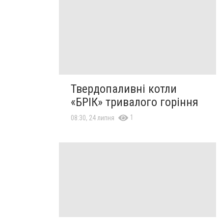
Твердопаливні котли
«БРІК» тривалого горіння
1
08:30, 24 липня