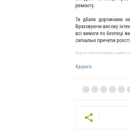
ремонту.
Та дбали дорожники не
Враховуючи високу інтен
всі вимоги по безпеці жи
сигнальні причепи розста
Якщо ви помітили помилку, виділіть нео
#дорога