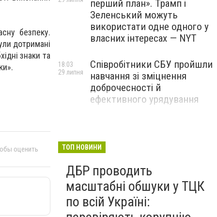
перший план». Трамп і
Зеленський можуть
використати одне одного у
сну безпеку.
власних інтересах — NYT
були дотримані
хідні знаки та
Співробітники СБУ пройшли
18:03
ки».
29 липня
навчання зі зміцнення
доброчесності й
ефективного урядування
Іран намагався раптово
16:00
29 липня
атакувати американські
війська: у CENTCOM
ТОП НОВИНИ
тобы оценить
заявили про перехоплення
ДБР проводить
всіх ракет
масштабні обшуки у ТЦК
по всій Україні: