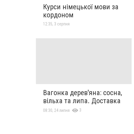
Курси німецької мови за
кордоном
12:35, 3 серпня
Вагонка дерев'яна: сосна,
вільха та липа. Доставка
3
08:30, 24 липня