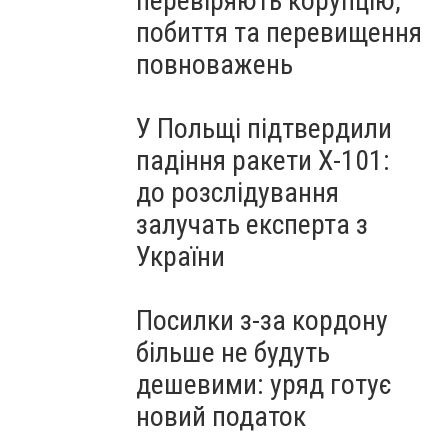
перевіряють корупцію,
побиття та перевищення
повноважень
У Польщі підтвердили
падіння ракети Х-101:
до розслідування
залучать експерта з
України
Посилки з-за кордону
більше не будуть
дешевими: уряд готує
новий податок