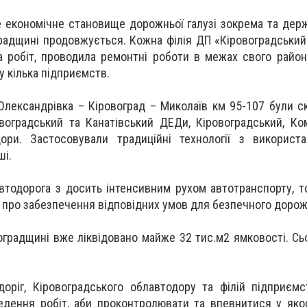
 економічне становище дорожньої галузі зокрема та держ
градщині продовжується. Кожна філія ДП «Кіровоградський
а робіт, проводила ремонтні роботи в межах свого району
у кілька підприємств.
 Олександрівка – Кіровоград – Миколаїв км 95-107 були с
овоградський та Канатівський ДЕДи, Кіровоградський, Ком
ори. Застосовували традиційні технології з використа
ші.
автодорога з досить інтенсивним рухом автотранспорту, т
про забезпечення відповідних умов для безпечного дорож
оградщині вже ліквідовано майже 32 тис.м2 ямковості. Сьо
оріг, Кіровоградського облавтодору та філій підприєм
едення робіт, аби проконтролювати та впевнитися у яко