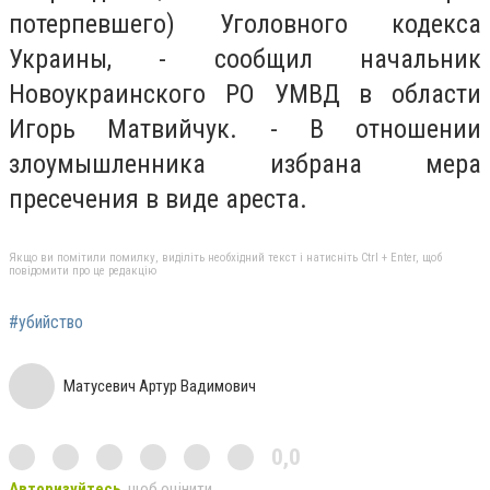
потерпевшего) Уголовного кодекса
Украины, - сообщил начальник
Новоукраинского РО УМВД в области
Игорь Матвийчук. - В отношении
злоумышленника избрана мера
пресечения в виде ареста.
Якщо ви помітили помилку, виділіть необхідний текст і натисніть Ctrl + Enter, щоб
повідомити про це редакцію
#убийство
Матусевич Артур Вадимович
0,0
Авторизуйтесь
, щоб оцінити