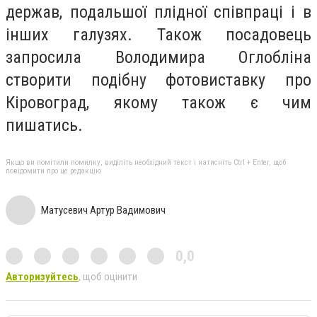
держав, подальшої плідної співпраці і в
інших галузях. Також посадовець
запросила Володимира Оглобліна
створити подібну фотовиставку про
Кіровоград, якому також є чим
пишатись.
Якщо ви помітили помилку, виділіть необхідний текст і натисніть Ctrl + Enter, щоб
повідомити про це редакцію
Матусевич Артур Вадимович
0,0
Авторизуйтесь
, щоб оцінити