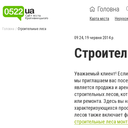
Головна
Карта міста
Нерухо
Головна
Строительные леса
09:24, 19 червня 2014 р.
Строител
Уважаемый клиент! Если
мы приглашаем вас пос
является продажа и аре
строительных лесов, ко
или ремонта. Здесь вы 
характеризующихся прос
лесов также включает 
строительные леса монт