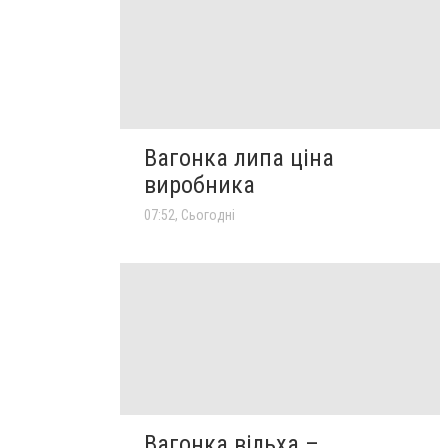
Вагонка липа ціна
виробника
07:52, Сьогодні
Вагонка вільха –