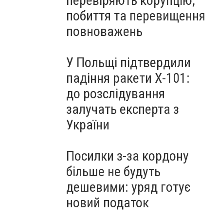
перевіряють корупцію,
побиття та перевищення
повноважень
У Польщі підтвердили
падіння ракети Х-101:
до розслідування
залучать експерта з
України
Посилки з-за кордону
більше не будуть
дешевими: уряд готує
новий податок