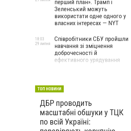
перший план». Трамп і
Зеленський можуть
використати одне одного у
власних інтересах — NYT
Співробітники СБУ пройшли
18:03
29 липня
навчання зі зміцнення
доброчесності й
ефективного урядування
Іран намагався раптово
16:00
29 липня
атакувати американські
війська: у CENTCOM
ТОП НОВИНИ
заявили про перехоплення
ДБР проводить
всіх ракет
масштабні обшуки у ТЦК
по всій Україні: