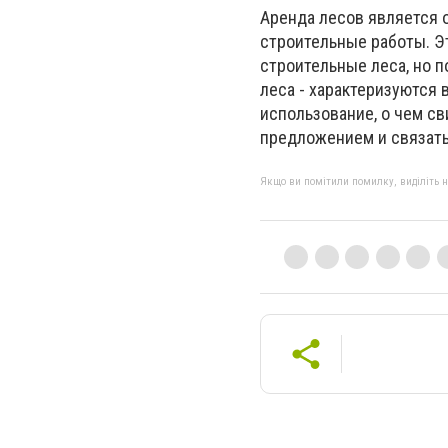
Аренда лесов является 
строительные работы. Э
строительные леса, но 
леса - характеризуются
использование, о чем с
предложением и связать
Якщо ви помітили помилку, виділіть нео