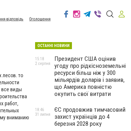
ння-відповідь
Оголошення
ОСТАННІ НОВИНИ
Президент США оцінив
15:18
2 серпня
угоду про рідкісноземельні
ресурси більш ніж у 300
 лесов. то
мільярдів доларів і заявив,
ельности
що Америка повністю
 все виды
окупить свої витрати
роительства
х работ,
ЄС продовжив тимчасовий
ительных
18:46
31 липня
захист українців до 4
ему вниманию
березня 2028 року