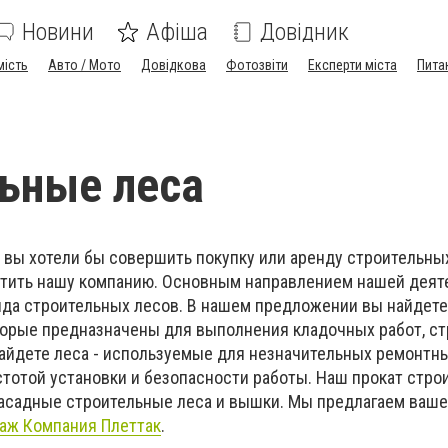
Новини
Афіша
Довідник
мість
Авто / Мото
Довідкова
Фотозвіти
Експерти міста
Пита
ьные леса
 вы хотели бы совершить покупку или аренду строительных
етить нашу компанию. Основным направлением нашей деят
нда строительных лесов. В нашем предложении вы найдете
торые предназначены для выполнения кладочных работ, ст
найдете леса - используемые для незначительных ремонтны
тотой установки и безопасности работы. Наш прокат стро
фасадные строительные леса и вышки. Мы предлагаем ваш
аж Компания Плеттак
.