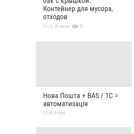
бак с крышкой.
Контейнер для мусора,
отходов
76
13:13, 26 липня
Нова Пошта + BAS / 1C =
автоматизація
12:58, Вчора