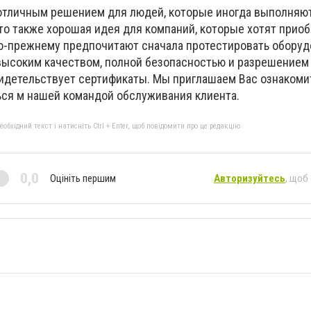
отличным решением для людей, которые иногда выполняю
то также хорошая идея для компаний, которые хотят прио
по-прежнему предпочитают сначала протестировать оборуд
 высоким качеством, полной безопасностью и разрешением
видетельствует сертификаты. Мы приглашаем Вас ознакоми
ся м нашей командой обслуживания клиента.
бхідний текст і натисніть Ctrl + Enter, щоб повідомити про це редакцію
0,0
Оцініть першим
Авторизуйтесь
, щоб