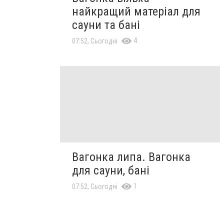
найкращий матеріал для
сауни та бані
4
07:52, Сьогодні
Вагонка липа. Вагонка
для сауни, бані
1
07:52, Сьогодні