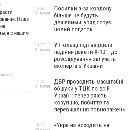
т
Посилки з-за кордону
15:58
брести
31 липня
більше не будуть
ование. Наша
дешевими: уряд готує
 на
новий податок
ться с нашим
У Польщі підтвердили
13:17
31 липня
падіння ракети Х-101: до
розслідування залучать
експерта з України
 оцінити
ДБР проводить масштабні
11:25
31 липня
обшуки у ТЦК по всій
Україні: перевіряють
корупцію, побиття та
перевищення повноважень
«Україна виходить на
18:10
29 липня