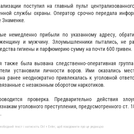
нализации поступил на главный пульт централизованног
енной службы охраны. Оператор срочно передала инфор
е Знаменке.
рые немедленно прибыли по указанному адресу, обрат
 женщину и мужчину. Злоумышленники пытались, не ра
едства гигиены и парфюмерию сумму на почти 600 гривен.
 также была вызвана следственно-оперативная группа
ители установили личности воров. Ими оказались мес
на ранее неоднократно привлекалась к уголовной ответ
связанные с незаконным оборотом наркотиков.
оводится проверка. Предварительно действия злоу
знакам уголовного преступления, предусмотренного ст. 1
.
бхідний текст і натисніть Ctrl + Enter, щоб повідомити про це редакцію