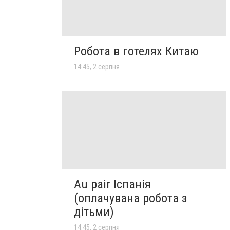
Робота в готелях Китаю
14:45, 2 серпня
Au pair Іспанія
(оплачувана робота з
дітьми)
14:45, 2 серпня