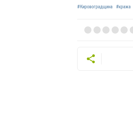
#Кировоградщина
#кража