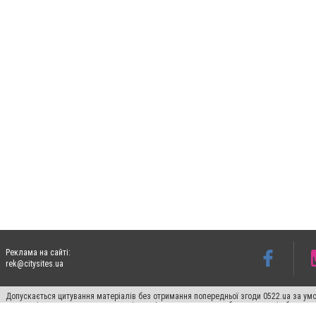
Реклама на сайті:
rek@citysites.ua
Допускається цитування матеріалів без отримання попередньої згоди 0522.ua за умо
систем гіперпосилання на цитовані статті не нижче другого абзацу в тексті або в я