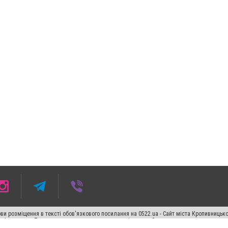
ви розміщення в тексті обов'язкового посилання на 0522.ua - Сайт міста Кропивницьк
кості джерела. Порушення виняткових прав переслідується Законом.