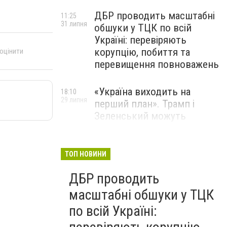
ДБР проводить масштабні
11:25
31 липня
обшуки у ТЦК по всій
Україні: перевіряють
корупцію, побиття та
 оцінити
перевищення повноважень
«Україна виходить на
18:10
29 липня
перший план». Трамп і
Зеленський можуть
використати одне одного у
власних інтересах — NYT
ТОП НОВИНИ
Співробітники СБУ пройшли
18:03
ДБР проводить
29 липня
навчання зі зміцнення
доброчесності й
масштабні обшуки у ТЦК
ефективного урядування
по всій Україні: