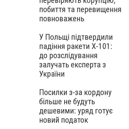
перевіряють корупцію,
побиття та перевищення
повноважень
У Польщі підтвердили
падіння ракети Х-101:
до розслідування
залучать експерта з
України
Посилки з-за кордону
більше не будуть
дешевими: уряд готує
новий податок