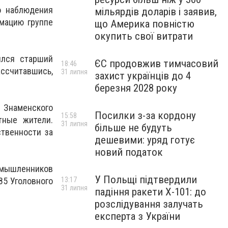
о наблюдения
мільярдів доларів і заявив,
мацию группе
що Америка повністю
окупить свої витрати
ился старший
ЄС продовжив тимчасовий
18:46
ссчитавшись,
31 липня
захист українців до 4
березня 2028 року
 Знаменского
Посилки з-за кордону
15:58
тные жители.
31 липня
більше не будуть
ственности за
дешевими: уряд готує
новий податок
мышленников
У Польщі підтвердили
85 Уголовного
13:17
31 липня
падіння ракети Х-101: до
розслідування залучать
експерта з України