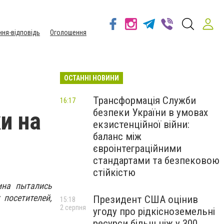
ння-відповідь
Оголошення
ОСТАННІ НОВИНИ
Трансформація Служби
16:17
безпеки України в умовах
и на
екзистенційної війни:
баланс між
євроінтеграційними
стандартами та безпековою
стійкістю
ина пытались
посетителей,
Президент США оцінив
15:18
2 серпня
угоду про рідкісноземельні
ресурси більш ніж у 300