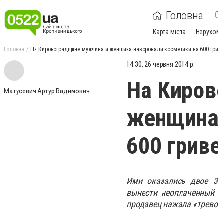
Головна
Карта міста
Нерухо
Головна
На Кировоградщине мужчина и женщина наворовали косметики на 600 гр
14:30, 26 червня 2014 р.
На Киров
Матусевич Артур Вадимович
женщина 
600 грив
Ими оказались двое 3
вынести неоплаченный 
продавец нажала «трево