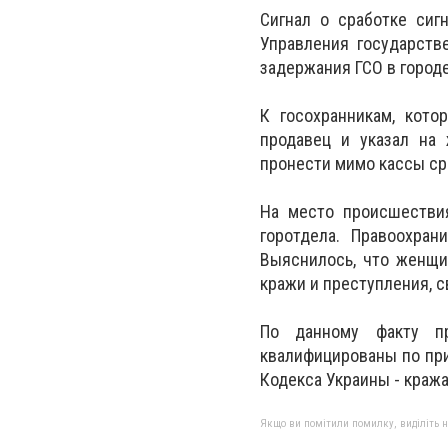
Сигнал о сработке сиг
Управления государств
задержания ГСО в город
К госохранникам, кото
продавец и указал на
пронести мимо кассы ср
На место происшествия
горотдела. Правоохран
Выяснилось, что женщи
кражи и преступления, 
По данному факту пр
квалифицированы по при
Кодекса Украины - кража
Якщо ви помітили помилку, виділіть нео