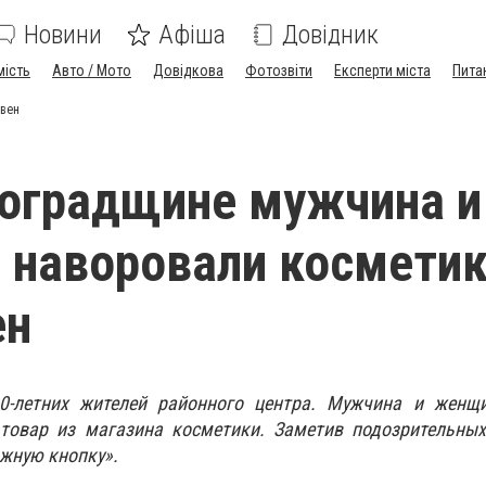
Новини
Афіша
Довідник
мість
Авто / Мото
Довідкова
Фотозвіти
Експерти міста
Пита
ивен
оградщине мужчина и
наворовали косметик
ен
0-летних жителей районного центра. Мужчина и женщ
товар из магазина косметики. Заметив подозрительных 
жную кнопку».