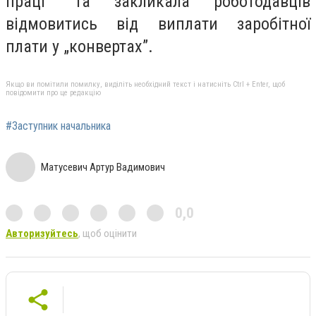
праці” та закликала роботодавців
відмовитись від виплати заробітної
плати у „конвертах”.
Якщо ви помітили помилку, виділіть необхідний текст і натисніть Ctrl + Enter, щоб
повідомити про це редакцію
#Заступник начальника
Матусевич Артур Вадимович
0,0
Авторизуйтесь
, щоб оцінити