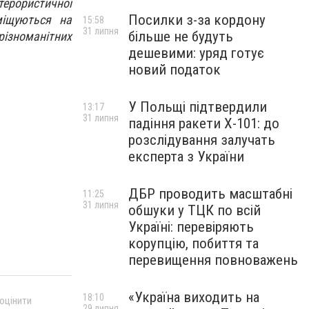
терористичної
Посилки з-за кордону
міщуються на
15:58
31 липня
більше не будуть
різноманітних
дешевими: уряд готує
новий податок
У Польщі підтвердили
13:17
31 липня
падіння ракети Х-101: до
розслідування залучать
експерта з України
ДБР проводить масштабні
11:25
31 липня
обшуки у ТЦК по всій
Україні: перевіряють
корупцію, побиття та
перевищення повноважень
«Україна виходить на
18:10
 оцінити
29 липня