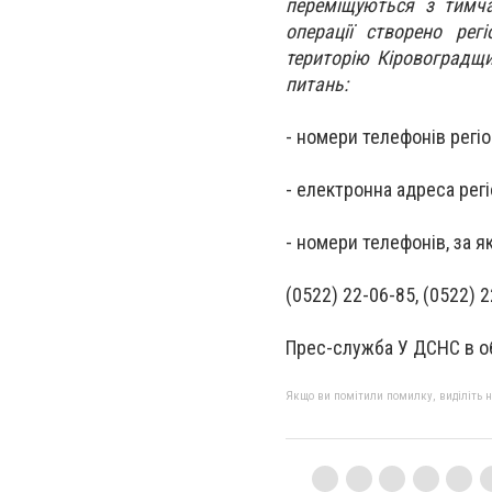
переміщуються з тимча
операції створено ре
територію Кіровоградщи
питань:
- номери телефонів регіо
- електронна адреса рег
- номери телефонів, за 
(0522) 22-06-85, (0522) 2
Прес-служба У ДСНС в о
Якщо ви помітили помилку, виділіть нео