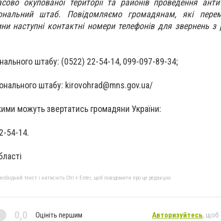
сово окупованої території та районів проведення анти
гіональний штаб. Повідомляємо громадянам, які пере
ни наступні контактні номери телефонів для звернень з 
нального штабу: (0522) 22-54-14, 099-097-89-34;
іонального штабу:
kirovohrad@mns.gov.ua
/
якими можуть звертатись громадяни України:
2-54-14.
бласті
бхідний текст і натисніть Ctrl + Enter, щоб повідомити про це редакцію
0,0
Оцініть першим
Авторизуйтесь
, щоб