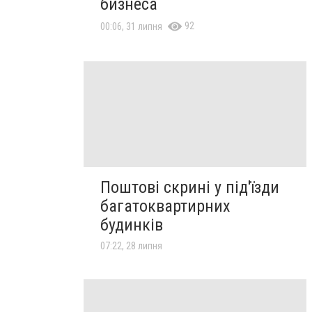
бизнеса
92
00:06, 31 липня
Поштові скрині у під'їзди
багатоквартирних
будинків
07:22, 28 липня