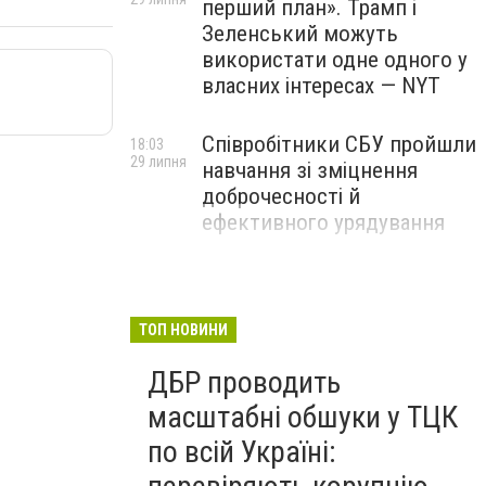
перший план». Трамп і
Зеленський можуть
використати одне одного у
власних інтересах — NYT
Співробітники СБУ пройшли
18:03
29 липня
навчання зі зміцнення
доброчесності й
ефективного урядування
Іран намагався раптово
16:00
29 липня
атакувати американські
війська: у CENTCOM
ТОП НОВИНИ
заявили про перехоплення
ДБР проводить
всіх ракет
масштабні обшуки у ТЦК
по всій Україні: