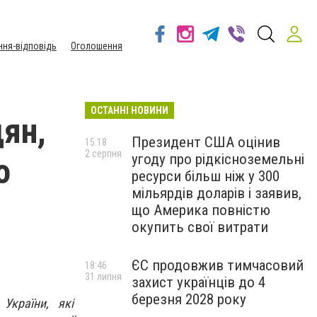
ння-відповідь
Оголошення
ОСТАННІ НОВИНИ
ян,
Президент США оцінив
15:18
2 серпня
угоду про рідкісноземельні
о
ресурси більш ніж у 300
мільярдів доларів і заявив,
що Америка повністю
окупить свої витрати
ЄС продовжив тимчасовий
18:46
31 липня
захист українців до 4
березня 2028 року
України, які