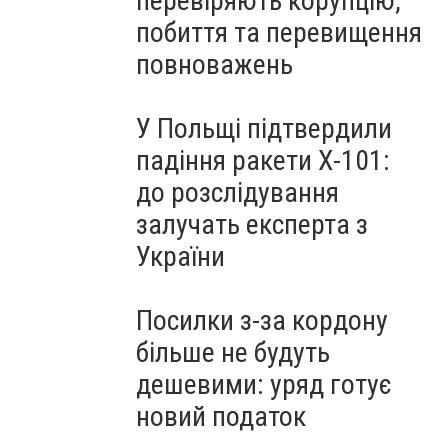
перевіряють корупцію,
побиття та перевищення
повноважень
У Польщі підтвердили
падіння ракети Х-101:
до розслідування
залучать експерта з
України
Посилки з-за кордону
більше не будуть
дешевими: уряд готує
новий податок