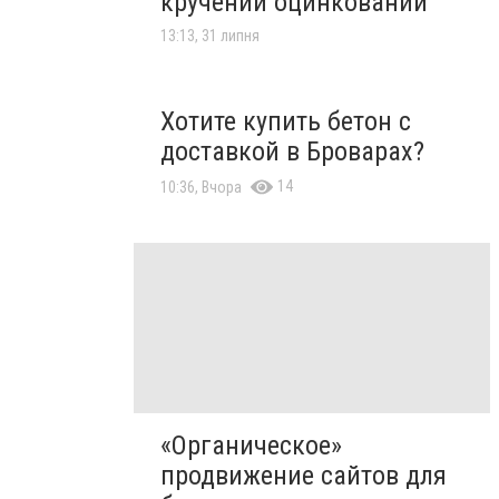
кручений оцинкований
13:13, 31 липня
Хотите купить бетон с
доставкой в Броварах?
14
10:36, Вчора
«Органическое»
продвижение сайтов для