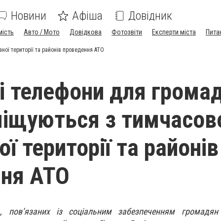
Новини
Афіша
Довідник
мість
Авто / Мото
Довідкова
Фотозвіти
Експерти міста
Пита
ної території та районів проведення АТО
і телефони для громад
міщуються з тимчасов
ї території та районів
ня АТО
, пов’язаних із соціальним забезпеченням громадян 