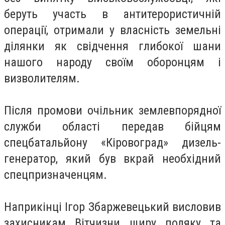
беруть участь в антитерористичній
операції, отримали у власність земельні
ділянки як свідчення глибокої шани
нашого народу своїм оборонцям і
визволителям.
Після промови очільник землевпорядної
служби області передав бійцям
спецбатальйону «Кіровоград» дизель-
генератор, який був вкрай необхідний
спецпризначенцям.
Наприкінці Ігор Збаржевецький висловив
захисникам Вітчизни щиру подяку та