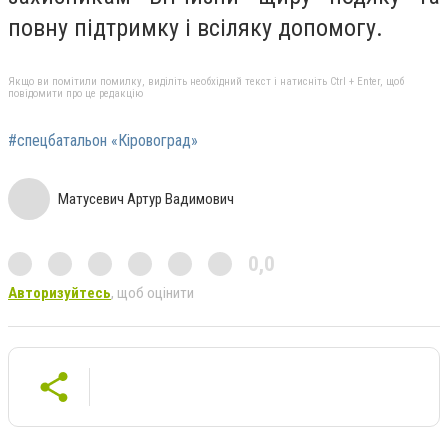
повну підтримку і всіляку допомогу.
Якщо ви помітили помилку, виділіть необхідний текст і натисніть Ctrl + Enter, щоб
повідомити про це редакцію
#спецбатальон «Кіровоград»
Матусевич Артур Вадимович
0,0
Авторизуйтесь
, щоб оцінити