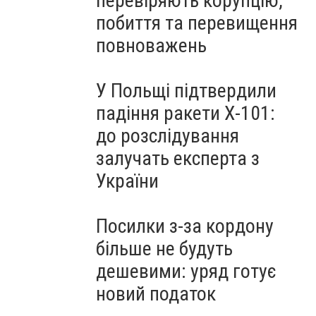
перевіряють корупцію,
побиття та перевищення
повноважень
У Польщі підтвердили
падіння ракети Х-101:
до розслідування
залучать експерта з
України
Посилки з-за кордону
більше не будуть
дешевими: уряд готує
новий податок