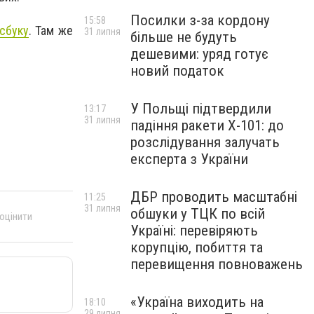
Посилки з-за кордону
15:58
сбуку
. Там же
31 липня
більше не будуть
дешевими: уряд готує
новий податок
У Польщі підтвердили
13:17
31 липня
падіння ракети Х-101: до
розслідування залучать
експерта з України
ДБР проводить масштабні
11:25
31 липня
обшуки у ТЦК по всій
 оцінити
Україні: перевіряють
корупцію, побиття та
перевищення повноважень
«Україна виходить на
18:10
29 липня