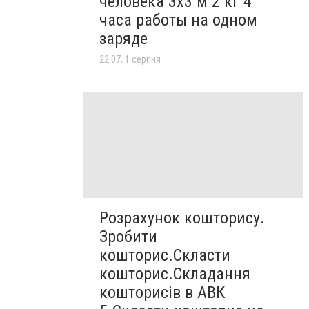
человека 3х3 м 2 кг 4
часа работы на одном
заряде
22:07, 1 серпня
Розрахунок кошторису.
Зробити
кошторис.Скласти
кошторис.Складання
кошторисів в АВК