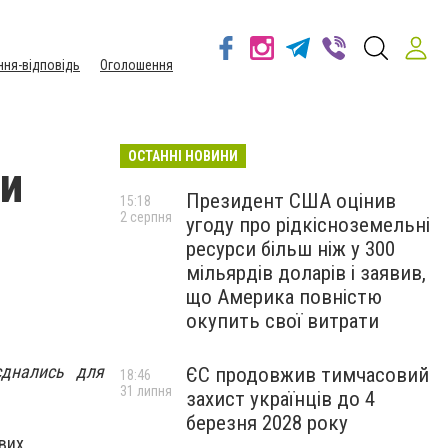
ння-відповідь
Оголошення
ОСТАННІ НОВИНИ
ти
Президент США оцінив
15:18
2 серпня
угоду про рідкісноземельні
ресурси більш ніж у 300
мільярдів доларів і заявив,
що Америка повністю
окупить свої витрати
єднались для
ЄС продовжив тимчасовий
18:46
31 липня
захист українців до 4
березня 2028 року
вих.