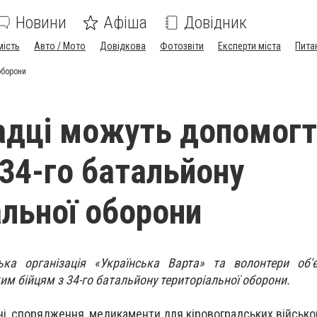
Новини
Афіша
Довідник
мість
Авто / Мото
Довідкова
Фотозвіти
Експерти міста
Пита
оборони
адці можуть допомог
 34-го батальйону
альної оборони
ька організація «Українська Варта» та волонтери об'
м бійцям з 34-го батальйону територіальної оборони.
і, спорядження, медикаменти для кіровоградських військо