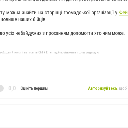
ту можна знайти на сторінці громадської організації у
Фей
ановище наших бійців.
 до усіх небайдужих з проханням допомогти хто чим може.
бхідний текст і натисніть Ctrl + Enter, щоб повідомити про це редакцію
0,0
Оцініть першим
Авторизуйтесь
, щоб