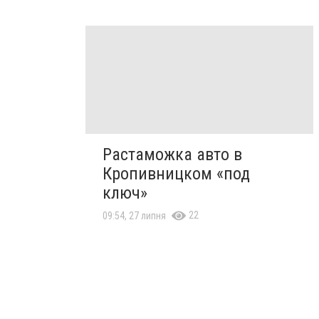
Растаможка авто в
Кропивницком «под
ключ»
22
09:54, 27 липня