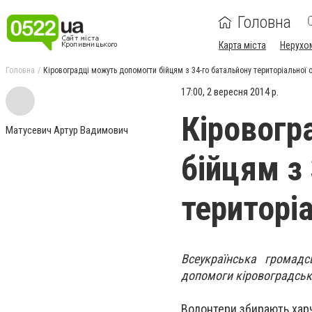
Головна
Карта міста
Нерухо
Головна
Кіровоградці можуть допомогти бійцям з 34-го батальйону територіальної 
17:00, 2 вересня 2014 р.
Кіровогр
Матусевич Артур Вадимович
бійцям з
територі
Всеукраїнська громадс
допомоги кіровоградськи
Волонтери збирають харч