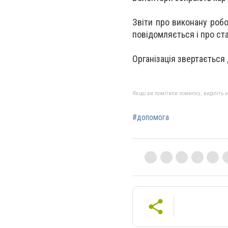
Звіти про виконану робо
повідомляється і про ст
Організація звертається
Якщо ви помітили помилку, виділіть нео
#допомога