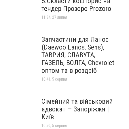
5.Скласти кошторис на
тендер Прозоро Prozoro
11:34, 27 липня
Запчастини для Ланос
(Daewoo Lanos, Sens),
ТАВРИЯ, СЛАВУТА,
ГАЗЕЛЬ, ВОЛГА, Chevrolet
оптом та в роздріб
10:41, 5 серпня
Сімейний та військовий
адвокат — Запоріжжя |
Київ
10:50, 5 серпня