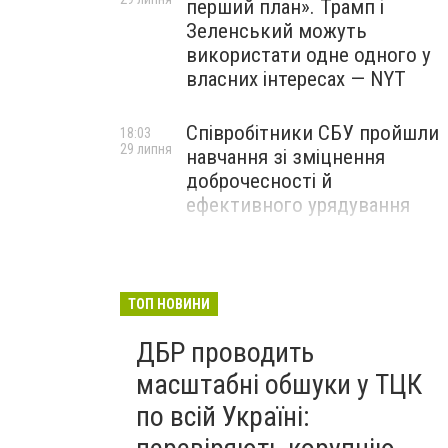
перший план». Трамп і
Зеленський можуть
використати одне одного у
власних інтересах — NYT
Співробітники СБУ пройшли
18:03
29 липня
навчання зі зміцнення
доброчесності й
ефективного урядування
Іран намагався раптово
16:00
29 липня
атакувати американські
війська: у CENTCOM
ТОП НОВИНИ
заявили про перехоплення
ДБР проводить
всіх ракет
масштабні обшуки у ТЦК
по всій Україні: