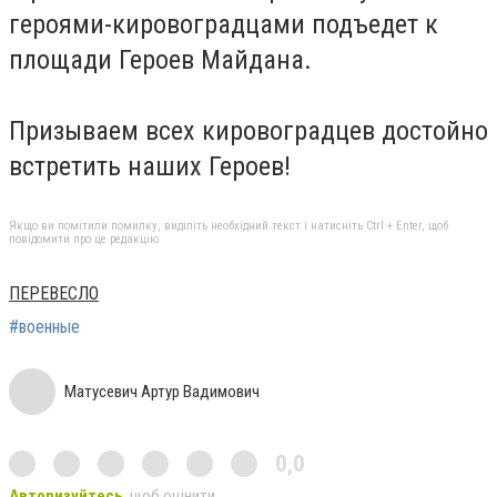
героями-кировоградцами подъедет к
площади Героев Майдана.
Призываем всех кировоградцев достойно
встретить наших Героев!
Якщо ви помітили помилку, виділіть необхідний текст і натисніть Ctrl + Enter, щоб
повідомити про це редакцію
ПЕРЕВЕСЛО
#военные
Матусевич Артур Вадимович
0,0
Авторизуйтесь
, щоб оцінити