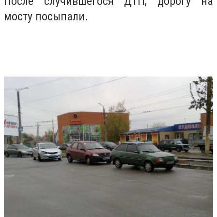
После случившегося ДТП, дорогу на
мосту посыпали.