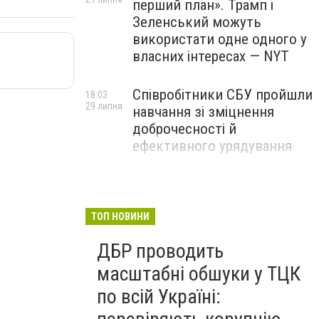
перший план». Трамп і
Зеленський можуть
використати одне одного у
власних інтересах — NYT
Співробітники СБУ пройшли
18:03
29 липня
навчання зі зміцнення
доброчесності й
ефективного урядування
Іран намагався раптово
16:00
29 липня
атакувати американські
війська: у CENTCOM
ТОП НОВИНИ
заявили про перехоплення
ДБР проводить
всіх ракет
масштабні обшуки у ТЦК
по всій Україні: