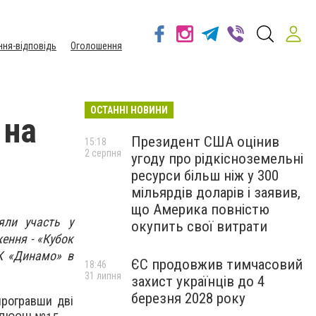
ння-відповідь
Оголошення
ОСТАННІ НОВИНИ
 на
Президент США оцінив
15:18
2 серпня
угоду про рідкісноземельні
ресурси більш ніж у 300
мільярдів доларів і заявив,
що Америка повністю
яли участь у
окупить свої витрати
ення - «Кубок
К «Динамо» в
ЄС продовжив тимчасовий
18:46
31 липня
захист українців до 4
березня 2028 року
програвши дві