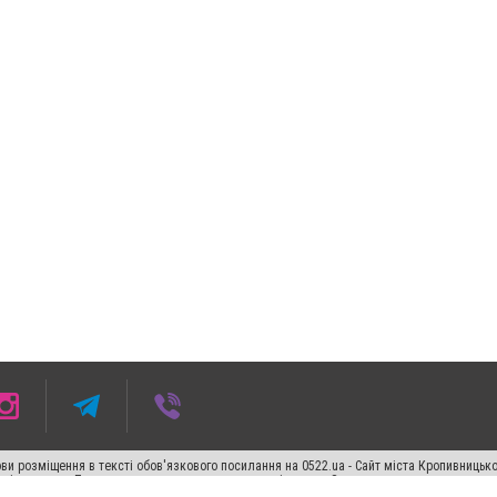
ви розміщення в тексті обов'язкового посилання на 0522.ua - Сайт міста Кропивницьк
кості джерела. Порушення виняткових прав переслідується Законом.