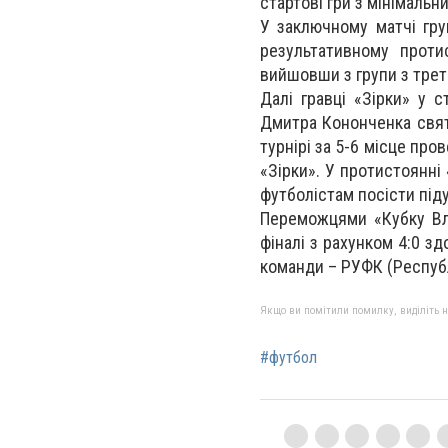
стартові гри з мінімаль
У заключному матчі гру
результативному проти
вийшовши з групи з трет
Далі гравці «Зірки» у с
Дмитра Кононченка святк
турнірі за 5-6 місце про
«Зірки». У протистоянні
футболістам посісти піду
Переможцями «Кубку Вла
фіналі з рахунком 4:0 з
команди – РУФК (Республ
Якщо ви помітили помилку, виділіть нео
#футбол