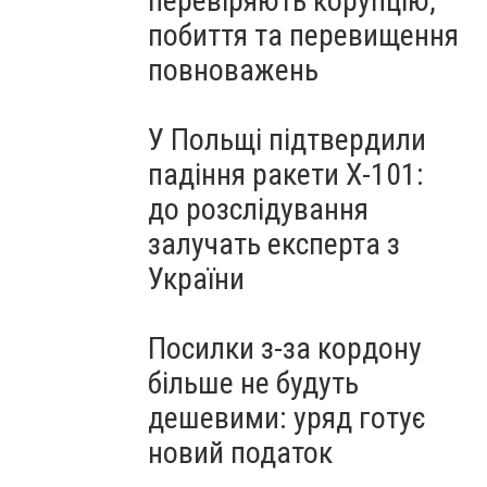
перевіряють корупцію,
побиття та перевищення
повноважень
У Польщі підтвердили
падіння ракети Х-101:
до розслідування
залучать експерта з
України
Посилки з-за кордону
більше не будуть
дешевими: уряд готує
новий податок