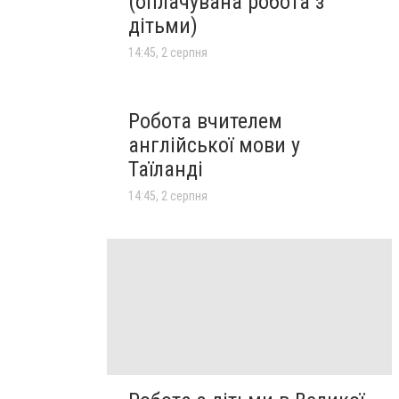
(оплачувана робота з
дітьми)
14:45, 2 серпня
Робота вчителем
англійської мови у
Таїланді
14:45, 2 серпня