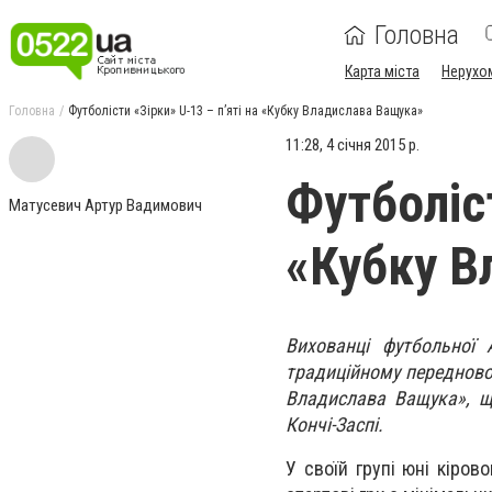
Головна
Карта міста
Нерухо
Головна
Футболісти «Зірки» U-13 – п’яті на «Кубку Владислава Ващука»
11:28, 4 січня 2015 р.
Футболіст
Матусевич Артур Вадимович
«Кубку В
Вихованці футбольної 
традиційному передновор
Владислава Ващука», щ
Кончі-Заспі.
У своїй групі юні кіров