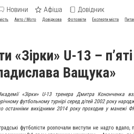
Новини
Афіша
Довідник
мість
Авто / Мото
Довідкова
Фотозвіти
Експерти міста
Пита
и «Зірки» U-13 – п’яті
ладислава Ващука»
Академії «Зірки» U-13 тренера Дмитра Кононченка вз
ічному футбольному турнірі серед дітей 2002 року народж
о останніми вихідними 2014 року проходив у манежі Ф
оградські футболісти розпочали виступи не надто вдало, 