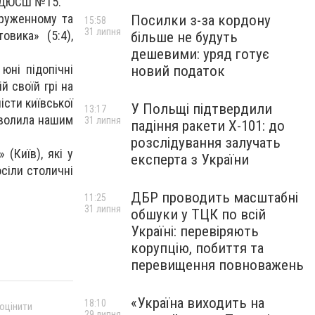
а ДЮСШ №15.
пруженному та
Посилки з-за кордону
15:58
31 липня
вика» (5:4),
більше не будуть
дешевими: уряд готує
юні підопічні
новий податок
й своїй грі на
істи київської
У Польщі підтвердили
13:17
зволила нашим
31 липня
падіння ракети Х-101: до
розслідування залучать
(Київ), які у
експерта з України
осіли столичні
ДБР проводить масштабні
11:25
31 липня
обшуки у ТЦК по всій
Україні: перевіряють
корупцію, побиття та
перевищення повноважень
«Україна виходить на
18:10
 оцінити
29 липня