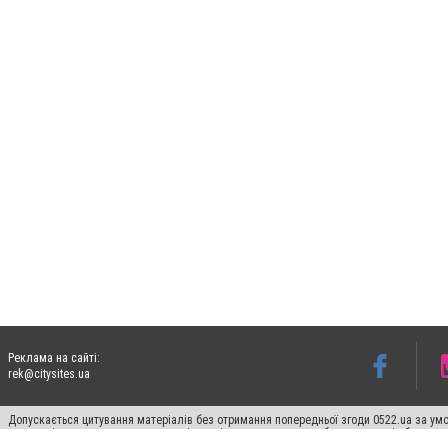
Реклама на сайті:
rek@citysites.ua
Допускається цитування матеріалів без отримання попередньої згоди 0522.ua за умо
систем гіперпосилання на цитовані статті не нижче другого абзацу в тексті або в я