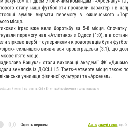
ним рахунком 0:1 двом столичним командам - «Арсеналу» т
пового етапу наші футболісти проявили характер і в на
стоянні зуміли вирвати перемогу в южненського «Порто
ього місця.
тикових іграх вже вели боротьбу за 5-8 місця. Спочатку 
ували перемогу над «Атлетико» з Одеси (1:0), а в останні
вели зіркове дербі – суперниками кіровоградців були футбол
 «зірок» сильнішою виявилася кіровоградська (3:1), що до
мкове п’яте місце.
дислава Ващука» стали вихованці Академії ФК «Динамо» 
додали земляків із ДЮСШ 15. Третє-четверте місця також п
іканське училище фізичної культури) та «Арсенал».
бхідний текст і натисніть Ctrl + Enter, щоб повідомити про це редакцію
0,0
Оцініть першим
Авторизуйтесь
, щоб