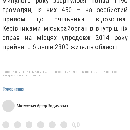
минулого року звернулося понад 1190
громадян, із них 450 – на особистий
прийом до очільника відомства.
Керівниками міськрайорганів внутрішніх
справ на місцях упродовж 2014 року
прийнято більше 2300 жителів області.
Якщо ви помітили помилку, виділіть необхідний текст і натисніть Ctrl + Enter, щоб
повідомити про це редакцію
#звернення
Матусевич Артур Вадимович
0,0