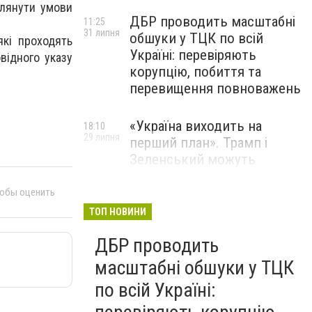
глянути умови
ДБР проводить масштабні
11:25
31 липня
обшуки у ТЦК по всій
які проходять
Україні: перевіряють
відного указу
корупцію, побиття та
перевищення повноважень
«Україна виходить на
18:10
29 липня
перший план». Трамп і
Зеленський можуть
використати одне одного у
власних інтересах — NYT
тобы оценить
ТОП НОВИНИ
Співробітники СБУ пройшли
18:03
ДБР проводить
29 липня
навчання зі зміцнення
доброчесності й
масштабні обшуки у ТЦК
ефективного урядування
по всій Україні: