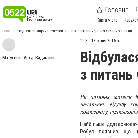
Головна
Карта міста
Нерухо
Головна
Відбулася «гаряча телефонна лінія» з питань чергової хвилі мобілізації
11:39, 18 січня 2015 р.
Відбулас
Матусевич Артур Вадимович
з питань 
На питання жителів Кі
начальник відділу ко
комісаріату, підполковн
Найбільше додзвонювачів
Робул пояснив, що не