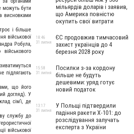
с за органами
мільярдів доларів і заявив,
е можуть бути
що Америка повністю
за висновками
окупить свої витрати
троє і більше
ння військової
ЄС продовжив тимчасовий
18:46
31 липня
андра Робула,
захист українців до 4
 військового
березня 2028 року
изиватимуться
Посилки з-за кордону
15:58
не підлягають
31 липня
більше не будуть
дешевими: уряд готує
бами, що його
новий податок
кий догляд). У
лад сім’ї, де
У Польщі підтвердили
13:17
31 липня
падіння ракети Х-101: до
ову службу до
розслідування залучать
терористичної
експерта з України
ії військової