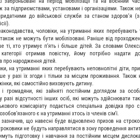
які заброньовані на період мобілізації та на воєнний ча
ж за підприємствами, установами і організаціями. Також н
придатними до військової служби за станом здоров'я (
сії).
аконодавства, чоловіки, на утриманні яких перебувають 
, також не можуть бути мобілізовані. Раніше від проходже
 ті, хто утримує п’ять і більше дітей. За словами Олекс
категорії отримав повістку, йому потрібно надати до
тв про народження дітей.
нки, на утриманні яких перебувають неповнолітні діти, пр
е у разі їх згоди і тільки за місцем проживання. Також 
 жінки, які самостійно виховують дитину.
і і громадяни, які зайняті постійним доглядом за осо
у разі відсутності інших осіб, які можуть здійснювати та
ькового комісаріату подається спеціальна довідка про ск
зобов’язаного є на утриманні хтось із членів сім’ї.
зазначив, що навесні буде відновлено призов на строк
троковики не будуть направлятися в зону проведення анти
имуть підготовку і навчання за постійним місцем дислокац