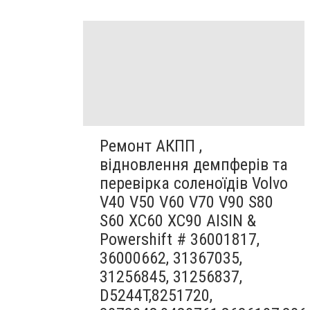
Ремонт АКПП ,
відновлення демпферів та
перевірка соленоїдів Volvo
V40 V50 V60 V70 V90 S80
S60 XC60 XC90 AISIN &
Powershift # 36001817,
36000662, 31367035,
31256845, 31256837,
D5244T,8251720,