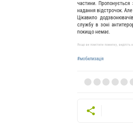
частини. Пропонується 
надання відстрочок. Але 
Цікавило додзвонювачів
службу в зоні антитеро
покищо немає.
Якщо ви помітили помилку, виділіть нео
#мобилизація