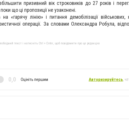
збільшити призивний вік строковиків до 27 років і пере
поки що ці пропозиції не узаконені.
 на «гарячу лінію» і питання демобілізації військових, 
ристичної операції. За словами Олександра Робула, відпо
бхідний текст і натисніть Ctrl + Enter, щоб повідомити про це редакцію
0,0
Оцініть першим
Авторизируйтесь
, ч