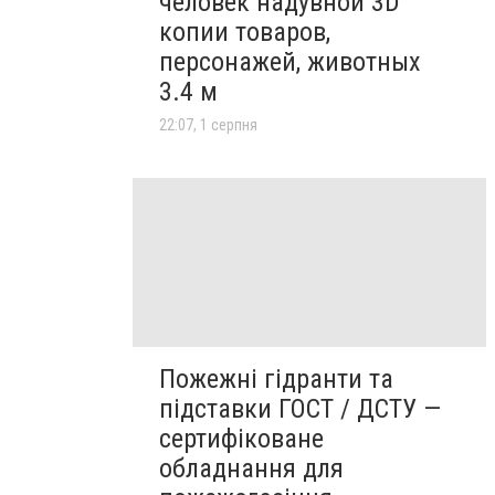
человек надувной 3D
копии товаров,
персонажей, животных
3.4 м
22:07, 1 серпня
Пожежні гідранти тa
підставки ГОСТ / ДСТУ —
сертифіковане
обладнання для