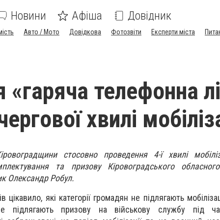
Новини
Афіша
Довідник
мість
Авто / Мото
Довідкова
Фотозвіти
Експерти міста
Пита
я «гаряча телефонна лі
чергової хвилі мобіліз
ровоградщини стосовно проведення 4-ї хвилі мобіліза
мплектування та призову Кіровоградського обласного
ик Олександр Робул.
 цікавило, які категорії громадян не підлягають мобіліза
 підлягають призову на військову службу під час