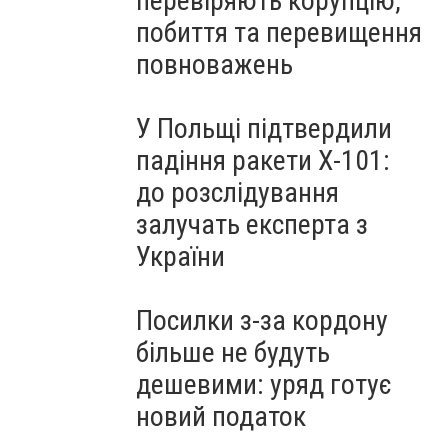
перевіряють корупцію,
побиття та перевищення
повноважень
У Польщі підтвердили
падіння ракети Х-101:
до розслідування
залучать експерта з
України
Посилки з-за кордону
більше не будуть
дешевими: уряд готує
новий податок