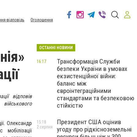
ння-відповідь
Оголошення
ОСТАННІ НОВИНИ
нія»
Трансформація Служби
16:17
безпеки України в умовах
ації
екзистенційної війни:
баланс між
євроінтеграційними
ції відповів
стандартами та безпековою
 військового
стійкістю
Президент США оцінив
15:18
ції. Олександр
2 серпня
угоду про рідкісноземельні
 мобілізації
ресурси більш ніж у 300