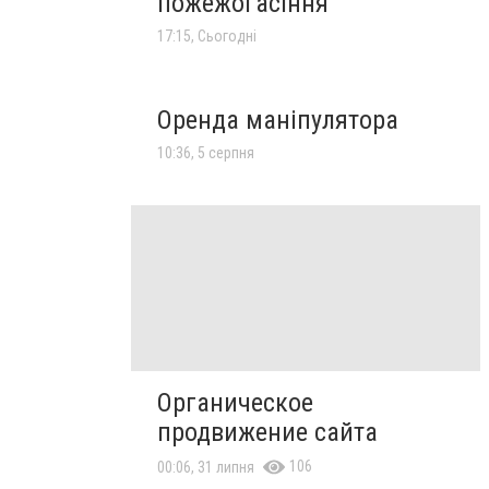
пожежогасіння
17:15, Сьогодні
Оренда маніпулятора
10:36, 5 серпня
Органическое
продвижение сайта
106
00:06, 31 липня