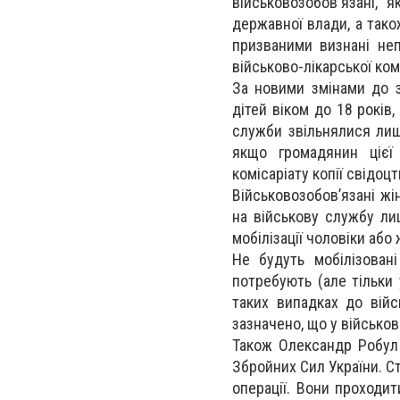
військовозобов'язані, 
державної влади, а тако
призваними визнані не
військово-лікарської комі
За новими змінами до з
дітей віком до 18 років
служби звільнялися лише
якщо громадянин цієї 
комісаріату копії свідоц
Військовозобов’язані жі
на військову службу лиш
мобілізації чоловіки або
Не будуть мобілізован
потребують (але тільки 
таких випадках до війс
зазначено, що у військово
Також Олександр Робул 
Збройних Сил України. С
операції. Вони проходит