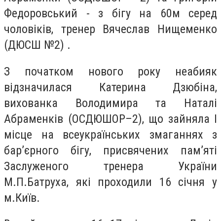
Федоровський - з бігу на 60м серед
чоловіків, тренер Вячеслав Нищеменко
(ДЮСШ №2) .
З початком нового року неабияк
відзначилася Катерина Дзюбіна,
вихованка Володимира та Наталі
Абраменків (ОСДЮШОР–2), що зайняла І
місце на всеукраїнських змаганнях з
бар’єрного бігу, присвячених пам’яті
Заслуженого тренера України
М.П.Батруха, які проходили 16 січня у
м.Київ.