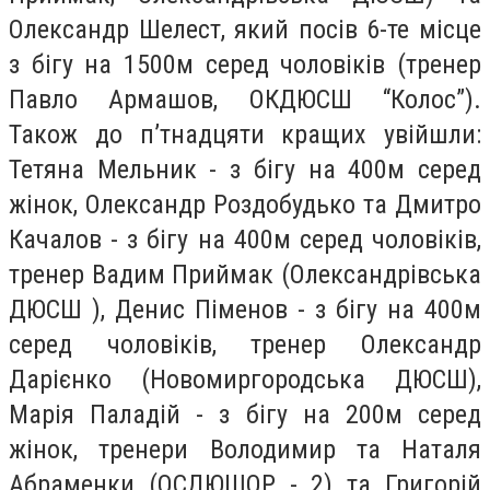
Олександр Шелест, який посів 6-те місце
з бігу на 1500м серед чоловіків (тренер
Павло Армашов, ОКДЮСШ “Колос”).
Також до п’тнадцяти кращих увійшли:
Тетяна Мельник - з бігу на 400м серед
жінок, Олександр Роздобудько та Дмитро
Качалов - з бігу на 400м серед чоловіків,
тренер Вадим Приймак (Олександрівська
ДЮСШ ), Денис Піменов - з бігу на 400м
серед чоловіків, тренер Олександр
Дарієнко (Новомиргородська ДЮСШ),
Марія Паладій - з бігу на 200м серед
жінок, тренери Володимир та Наталя
Абраменки (ОСДЮШОР - 2) та Григорій