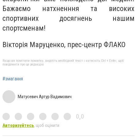
Бажаємо натхненння та високих
спортивних досягнень нашим
спортсменам!
Вікторія Маруценко, прес-центр ФЛАКО
Якщо ви помітили помилку, виділіть необхідний текст і натисніть Ctrl + Enter, щоб
повідомити про це редакцію
#змагання
Матусевич Артур Вадимович
0,0
Авторизуйтесь
, щоб оцінити