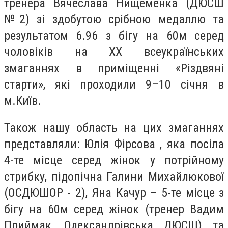
тренера Вячеслава Нищеменка (ДЮСШ
№2) зі здобутою срібною медаллю та
результатом 6.96 з бігу на 60м серед
чоловіків на ХХ всеукраїнських
змаганнях в приміщенні «Різдвяні
старти», які проходили 9–10 січня в
м.Київ.
Також нашу область на цих змаганнях
представляли: Юлія Фірсова , яка посіла
4-те місце серед жінок у потрійному
стрибку, підопічна Галини Михайлюкової
(ОСДЮШОР - 2), Яна Качур – 5-те місце з
бігу на 60м серед жінок (тренер Вадим
Приймак, Олександрівська ДЮСШ) та