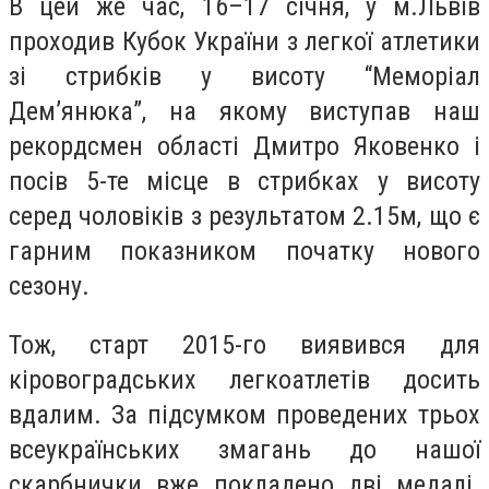
В цей же час, 16–17 січня, у м.Львів
проходив Кубок України з легкої атлетики
зі стрибків у висоту “Меморіал
Дем’янюка”, на якому виступав наш
рекордсмен області Дмитро Яковенко і
посів 5-те місце в стрибках у висоту
серед чоловіків з результатом 2.15м, що є
гарним показником початку нового
сезону.
Тож, старт 2015-го виявився для
кіровоградських легкоатлетів досить
вдалим. За підсумком проведених трьох
всеукраїнських змагань до нашої
скарбнички вже покладено дві медалі.