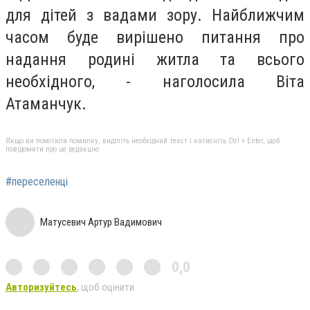
для дітей з вадами зору. Найближчим
часом буде вирішено питання про
надання родині житла та всього
необхідного, - наголосила Віта
Атаманчук.
Якщо ви помітили помилку, виділіть необхідний текст і натисніть Ctrl + Enter, щоб
повідомити про це редакцію
#переселенці
Матусевич Артур Вадимович
0,0
Авторизуйтесь
, щоб оцінити