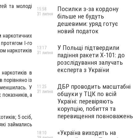
тей та молоді
Посилки з-за кордону
15:58
31 липня
більше не будуть
дешевими: уряд готує
новий податок
ом наркотичних
протягом І-го
У Польщі підтвердили
13:17
гом наркотиків
31 липня
падіння ракети Х-101: до
розслідування залучать
експерта з України
 наркотиків в
в порівняно із
ДБР проводить масштабні
зменшилась. У
11:25
31 липня
обшуки у ТЦК по всій
показників, а
Україні: перевіряють
корупцію, побиття та
перевищення повноважень
тиків; 5 осіб,
 які займались
«Україна виходить на
18:10
29 липня