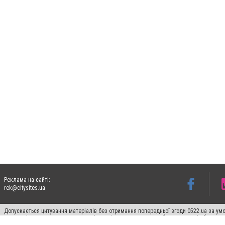
Реклама на сайті:
rek@citysites.ua
Допускається цитування матеріалів без отримання попередньої згоди 0522.ua за умо
систем гіперпосилання на цитовані статті не нижче другого абзацу в тексті або в я