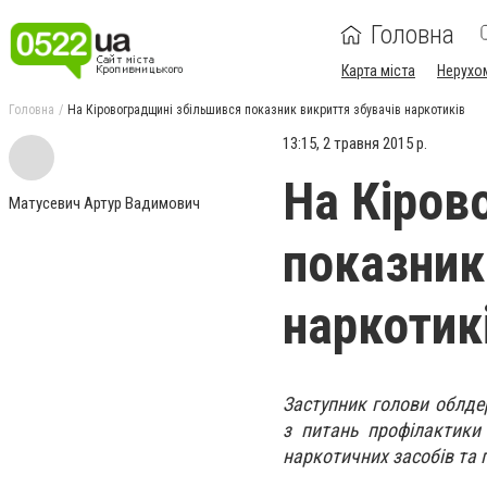
Головна
Карта міста
Нерухо
Головна
На Кіровоградщині збільшився показник викриття збувачів наркотиків
13:15, 2 травня 2015 р.
На Кіров
Матусевич Артур Вадимович
показник
наркотик
Заступник голови облде
з питань профілактики 
наркотичних засобів та 