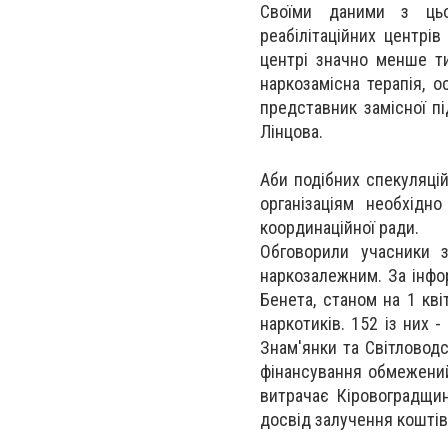
Своїми даними з цьо
реабілітаційних центрі
центрі значно менше т
наркозамісна терапія, 
представник замісної пі
Лінцова.
Аби подібних спекуляцій
організаціям необхідн
координаційної ради.
Обговорили учасники з
наркозалежним. За інфо
Бенета, станом на 1 кві
наркотиків. 152 із них 
Знам'янки та Світловод
фінансування обмежений
витрачає Кіровоградщин
досвід залучення коштів 