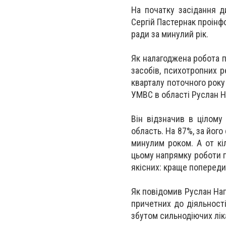
На початку засідання д
Сергій Пастернак проінф
ради за минулий рік.
Як налагоджена робота п
засобів, психотропних р
кварталу поточного року
УМВС в області Руслан Н
Він відзначив в цілому
область. На 87%, за його
минулим роком. А от кі
цьому напрямку роботи п
якісних: краще попередит
Як повідомив Руслан Наг
причетних до діяльності
збутом сильнодіючих лік