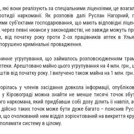
и, які вони реалізують за спеціальними ліцензіями, це взага
отидії наркоманії. Як розповів далі Руслан Нагорний, 
ими суб’єктами господарювання, що мають відповідні ліценз
 через певні нюанси у законодавстві, не завжди можуть пр
ак, від початку року проти 2-ох працівників аптек в Уль
 порушено кримінальні провадження.
очинне угрупування, що займалось розповсюдженням тра
птеки. Арештовано майно цього угрупування на 4 млн. грн., ц
штів від початку року. І вилучено також майна на 1 млн. грн.
орілась у членів засідання довкола інформації, опубліков
о у Кіровограді можна знайти не менше тисячі точок збут
о наркомана, який придбавши собі дозу ділить її навпіл, 
 дійсно таких точок може бути дуже багато – пояснив Рус
в, що очолюваний ним відділ зорієнтований на викриття кр
 поламати систему в цілому.