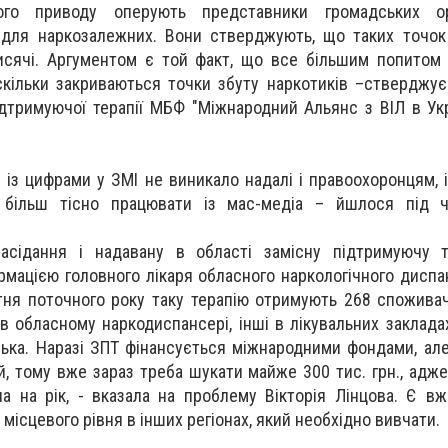
го приводу оперують представники громадських орг
в для наркозалежних. Вони стверджують, що таких точо
исячі. Аргументом є той факт, що все більшим попитом
оскільки закриваються точки збуту наркотиків –стверджує
дтримуючої терапії МБФ "Міжнародний Альянс з ВІЛ в Укра
 із цифрами у ЗМІ не виникало надалі і правоохоронцям, 
о більш тісно працювати із мас-медіа – йшлося під ч
асідання і надавану в області замісну підтримуючу т
рмацією головного лікаря обласного наркологічного дисп
тня поточного року таку терапію отримують 268 споживачі
- в обласному наркодиспансері, інші в лікувальних заклада
ська. Наразі ЗПТ фінансується міжнародними фондами, але
, тому вже зараз треба шукати майже 300 тис. грн., адже
а на рік, - вказала на проблему Вікторія Лінцова. Є в
місцевого рівня в інших регіонах, який необхідно вивчати.