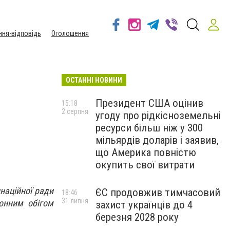
ння-відповідь
Оголошення
ОСТАННІ НОВИНИ
Президент США оцінив
15:18
2 серпня
угоду про рідкісноземельні
ресурси більш ніж у 300
мільярдів доларів і заявив,
що Америка повністю
окупить свої витрати
наційної ради
ЄС продовжив тимчасовий
18:46
31 липня
конним обігом
захист українців до 4
березня 2028 року