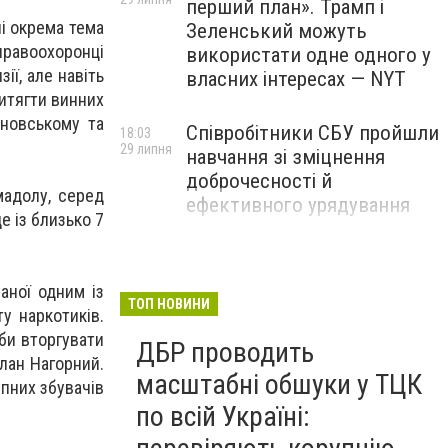
перший план». Трамп і
лі окрема тема
Зеленський можуть
правоохоронці
використати одне одного у
ії, але навіть
власних інтересах — NYT
итягти винних
яновському та
Співробітники СБУ пройшли
18:03
29 липня
навчання зі зміцнення
доброчесності й
мадолу, серед
ефективного урядування
е із близько 7
Іран намагався раптово
16:00
29 липня
атакувати американські
аної одним із
війська: у CENTCOM
ТОП НОВИНИ
у наркотиків.
заявили про перехоплення
аби вторгувати
ДБР проводить
всіх ракет
лан Нагорний.
масштабні обшуки у ТЦК
упних збувачів
по всій Україні: