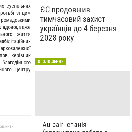
их суспільних
ЄС продовжив
ротьбі зі цим
тимчасовий захист
 громадськими
українців до 4 березня
кладової, адже
ьного життя
2028 року
абілітаційних
 наркозалежної
ов, керівник
 благодійного
ОГОЛОШЕННЯ
ійного центру
Au pair Іспанія
 оцінити