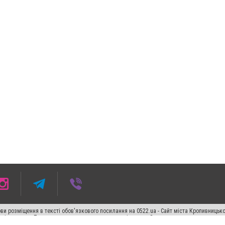
ви розміщення в тексті обов'язкового посилання на 0522.ua - Сайт міста Кропивницьк
кості джерела. Порушення виняткових прав переслідується Законом.