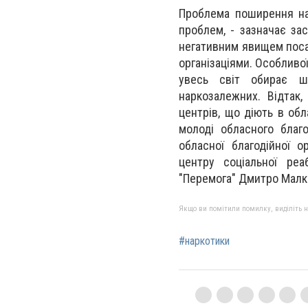
Проблема поширення нар
проблем, - зазначає за
негативним явищем посад
організаціями. Особливої
увесь світ обирає ш
наркозалежних. Відтак,
центрів, що діють в обл
молоді обласного благ
обласної благодійної о
центру соціальної реаб
"Перемога" Дмитро Малк
Якщо ви помітили помилку, виділіть нео
#наркотики