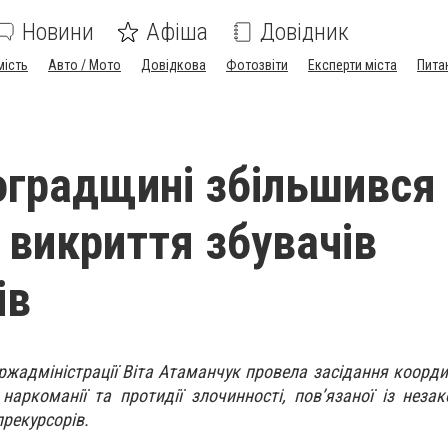
Новини
Афіша
Довідник
мість
Авто / Мото
Довідкова
Фотозвіти
Експерти міста
Пита
оградщині збільшився
 викриття збувачів
ів
ржадміністрації Віта Атаманчук провела засідання коорди
наркоманії та протидії злочинності, пов’язаної із неза
прекурсорів.