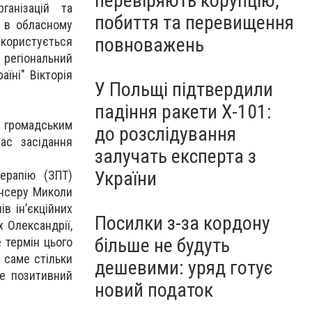
перевіряють корупцію,
анізацій та
побиття та перевищення
к в обласному
повноважень
 користується
 регіональний
їні" Вікторія
У Польщі підтвердили
падіння ракети Х-101:
і громадським
до розслідування
ас засідання
залучать експерта з
України
ерапію (ЗПТ)
ансеру Миколи
в ін’єкційних
Посилки з-за кордону
х Олександрії,
більше не будуть
 термін цього
 саме стільки
дешевими: уряд готує
же позитивний
новий податок