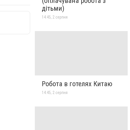
(оплачувана робота з
дітьми)
14:45, 2 серпня
Робота в готелях Китаю
14:45, 2 серпня