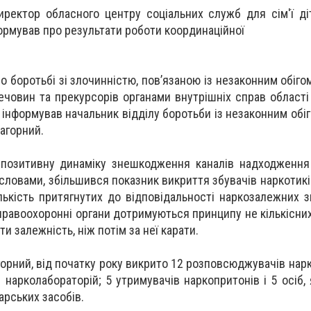
иректор обласного центру соціальних служб для сім'ї ді
ормував про результати роботи координаційної
о боротьбі зі злочинністю, пов’язаною із незаконним обіг
ечовин та прекурсорів органами внутрішніх справ області 
 інформував начальник відділу боротьби із незаконним обі
агорний.
 позитивну динаміку знешкодження каналів надходження
 словами, збільшився показник викриття збувачів наркотикі
лькість притягнутих до відповідальності наркозалежних 
равоохоронні органи дотримуються принципу не кількісних 
и залежність, ніж потім за неї карати.
орний, від початку року викрито 12 розповсюджувачів нарко
 нарколабораторій; 5 утримувачів наркопритонів і 5 осіб,
арських засобів.