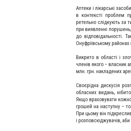
Аптеки і лікарські засоб
в контексті проблем пр
ретельно слідкують за т
при виявленні порушень,
до відповідальності. Т
Онуфріївському районах
Викрито в області і зл
членів якого – власник а
млн. грн. накладених аре
Своєрідна дискусія розг
обласних видань, нібит
Якщо враховувати кожног
грошей на наступну – то
При цьому він підкресли
і розповсюджувачів, аби