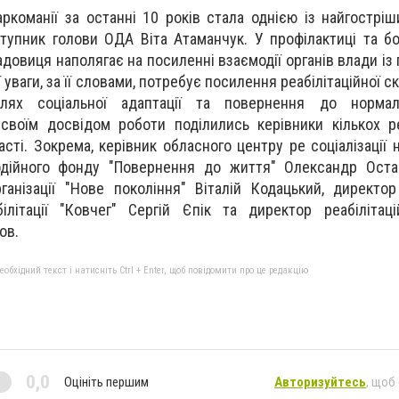
команії за останні 10 років стала однією із найгостріш
ступник голови ОДА Віта Атаманчук. У профілактиці та бо
овиця наполягає на посиленні взаємодії органів влади із
 уваги, за її словами, потребує посилення реабілітаційної с
лях соціальної адаптації та повернення до нормал
 своїм досвідом роботи поділились керівники кількох ре
асті. Зокрема, керівник обласного центру ре соціалізації
одійного фонду "Повернення до життя" Олександр Остап
рганізації "Нове покоління" Віталій Кодацький, директор
ілітації "Ковчег" Сергій Єпік та директор реабілітац
ов.
бхідний текст і натисніть Ctrl + Enter, щоб повідомити про це редакцію
0,0
Оцініть першим
Авторизуйтесь
, щоб