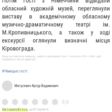
Потім гості з Німеччини відвідали
обласний художній музей, переглянули
виставу в академічному обласному
музично-драматичному театрі ім.
М.Кропивницького, а також у ході
екскурсії оглянули визначні місця
Кіровограда.
Якщо ви помітили помилку, виділіть необхідний текст і натисніть Ctrl + Enter, щоб
повідомити про це редакцію
#Німецькі гості
Матусевич Артур Вадимович
0,0
Авторизуйтесь
, щоб оцінити