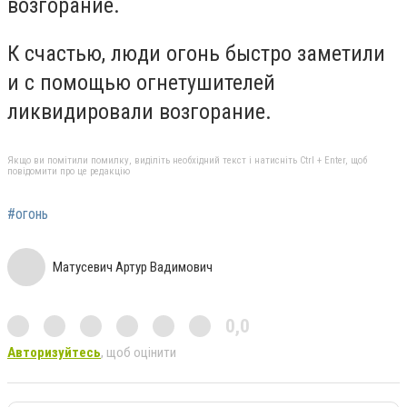
возгорание.
К счастью, люди огонь быстро заметили
и с помощью огнетушителей
ликвидировали возгорание.
Якщо ви помітили помилку, виділіть необхідний текст і натисніть Ctrl + Enter, щоб
повідомити про це редакцію
#огонь
Матусевич Артур Вадимович
0,0
Авторизуйтесь
, щоб оцінити