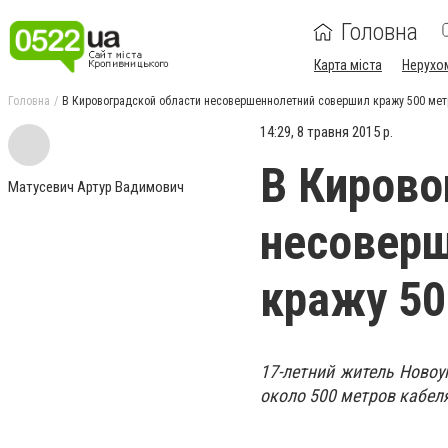
Головна
Карта міста
Нерухо
Головна
В Кировоградской области несовершеннолетний совершил кражу 500 мет
14:29, 8 травня 2015 р.
В Кирово
Матусевич Артур Вадимович
несоверш
кражу 50
17-летний житель Новоу
около 500 метров кабел