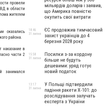
ости провели
мільярдів доларів і заявив,
МВД в области
що Америка повністю
олома жителем
окупить свої витрати
ЄС продовжив тимчасовий
18:46
ми оказались
31 липня
захист українців до 4
ого района.
березня 2028 року
 наказание в
Посилки з-за кордону
ласно части 2
15:58
31 липня
більше не будуть
дешевими: уряд готує
новий податок
й занимался
У Польщі підтвердили
13:17
31 липня
падіння ракети Х-101: до
розслідування залучать
експерта з України