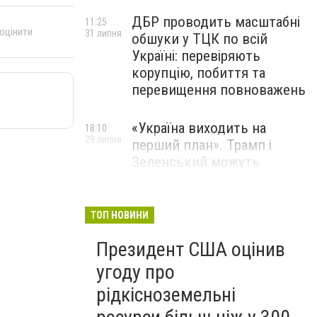
ДБР проводить масштабні
11:25
 оцінити
31 липня
обшуки у ТЦК по всій
Україні: перевіряють
корупцію, побиття та
перевищення повноважень
«Україна виходить на
18:10
29 липня
перший план». Трамп і
Зеленський можуть
використати одне одного у
власних інтересах — NYT
ТОП НОВИНИ
Співробітники СБУ пройшли
18:03
Президент США оцінив
29 липня
навчання зі зміцнення
доброчесності й
угоду про
ефективного урядування
рідкісноземельні