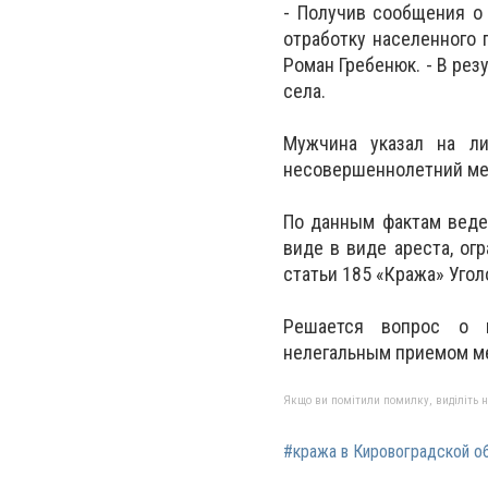
- Получив сообщения о
отработку населенного 
Роман Гребенюк. - В ре
села.
Мужчина указал на ли
несовершеннолетний мес
По данным фактам веде
виде в виде ареста, ог
статьи 185 «Кража» Угол
Решается вопрос о п
нелегальным приемом м
Якщо ви помітили помилку, виділіть нео
#кража в Кировоградской о