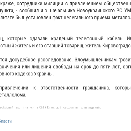
 краже, сотрудники милиции с привлечением общественн
пункта, - сообщил и.о. начальника Новоукраинского РО У
зультате был установлен факт нелегального приема металл
ц, которые сдавали краденый телефонный кабель. И
тный житель и его старший товарищ, житель Кировоградск
тся досудебное расследование. Злоумышленникам грозит
раничения или лишения свободы на срок до пяти лет, сог
овного кодекса Украины.
ривлечении к ответственности гражданина, которы
еталлолома.
бхідний текст і натисніть Ctrl + Enter, щоб повідомити про це редакцію
бласти