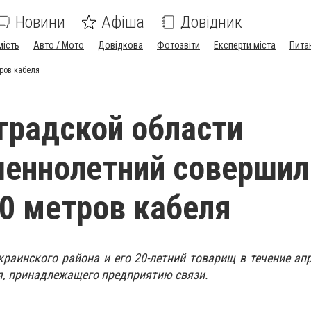
Новини
Афіша
Довідник
мість
Авто / Мото
Довідкова
Фотозвіти
Експерти міста
Пита
ров кабеля
градской области
еннолетний совершил
0 метров кабеля
краинского района и его 20-летний товарищ в течение ап
я, принадлежащего предприятию связи.