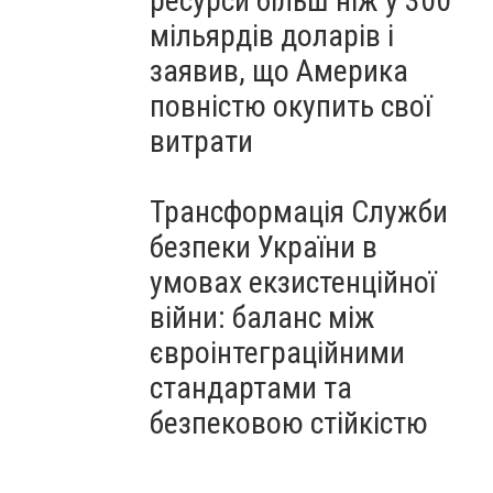
ресурси більш ніж у 300
мільярдів доларів і
заявив, що Америка
повністю окупить свої
витрати
Трансформація Служби
безпеки України в
умовах екзистенційної
війни: баланс між
євроінтеграційними
стандартами та
безпековою стійкістю