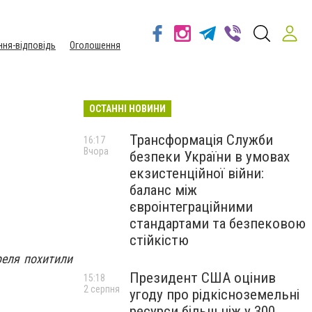
ння-відповідь
Оголошення
ОСТАННІ НОВИНИ
Трансформація Служби
16:17
Вчора
безпеки України в умовах
екзистенційної війни:
баланс між
євроінтеграційними
стандартами та безпековою
стійкістю
реля похитили
Президент США оцінив
15:18
2 серпня
угоду про рідкісноземельні
ресурси більш ніж у 300