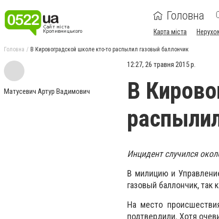
Головна
Карта міста
Нерухо
Головна
В Кировоградской школе кто-то распылил газовый баллончик
12:27, 26 травня 2015 р.
В Кирово
Матусевич Артур Вадимович
распылил
Инцидент случился окол
В милицию и Управлени
газовый баллончик, так 
На место происшествия
подтвердили. Хотя очев