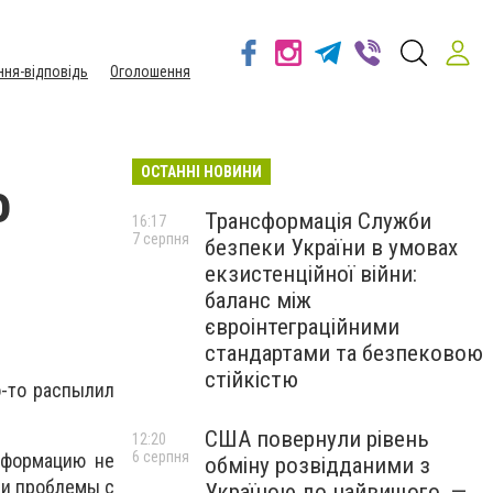
ння-відповідь
Оголошення
ОСТАННІ НОВИНИ
о
Трансформація Служби
16:17
7 серпня
безпеки України в умовах
екзистенційної війни:
баланс між
євроінтеграційними
стандартами та безпековою
стійкістю
о-то распылил
США повернули рівень
12:20
6 серпня
нформацию не
обміну розвідданими з
ли проблемы с
Україною до найвищого, —