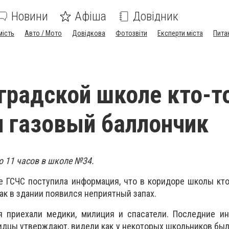
Новини
Афіша
Довідник
мість
Авто / Мото
Довідкова
Фотозвіти
Експерти міста
Пита
градской школе кто-т
 газовый баллончик
о 11 часов в школе №34.
е ГСЧС поступила информация, что в коридоре школы кт
как в здании появился неприятный запах.
 приехали медики, милиция и спасатели. Последние и
идцы утверждают, видели как у некоторых школьников бы