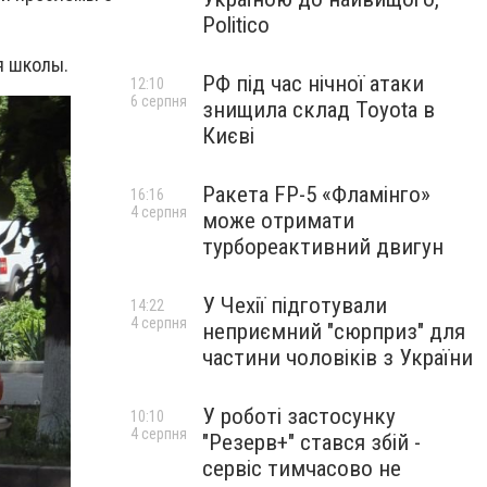
Politico
я школы.
РФ під час нічної атаки
12:10
6 серпня
знищила склад Toyota в
Києві
Ракета FP-5 «Фламінго»
16:16
4 серпня
може отримати
турбореактивний двигун
У Чехії підготували
14:22
4 серпня
неприємний "сюрприз" для
частини чоловіків з України
У роботі застосунку
10:10
4 серпня
"Резерв+" стався збій -
сервіс тимчасово не