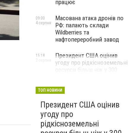
працює
Масована атака дронів по
09:00
4 серпня
РФ: палають склади
Wildberries та
В Кировоградской школе кто-то распылил газовый 
нафтопереробний завод
Президент США оцінив
15:18
2 серпня
угоду про рідкісноземельні
ресурси більш ніж у 300
мільярдів доларів і заявив,
що Америка повністю
окупить свої витрати
ТОП НОВИНИ
Президент США оцінив
угоду про
рідкісноземельні