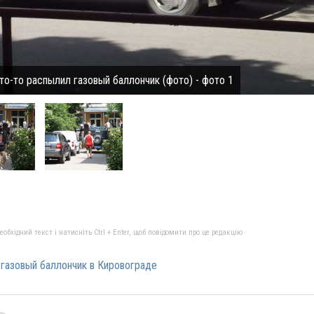
о-то распылил газовый баллончик (фото) - фото 1
бхідний текст і натисніть Ctrl + Enter, щоб повідомити про це редакцію
 газовый баллончик в Кировограде