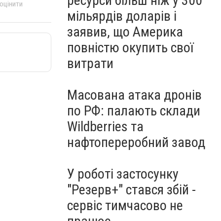
ресурси більш ніж у 300
 оцінити
мільярдів доларів і
заявив, що Америка
повністю окупить свої
витрати
Масована атака дронів
по РФ: палають склади
Wildberries та
нафтопереробний завод
У роботі застосунку
"Резерв+" стався збій -
сервіс тимчасово не