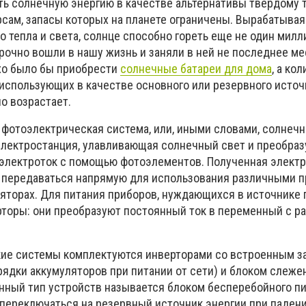
ть солнечную энергию в качестве альтернативы твердому 
сам, запасы которых на планете ограничены. Вырабатывая
 тепла и света, солнце способно гореть еще не один милл
рочно вошли в нашу жизнь и заняли в ней не последнее ме
хо было бы приобрести
солнечные батареи для дома
, а ко
 использующих в качестве основного или резервного источ
о возрастает.
 фотоэлектрическая система, или, иными словами, солнечн
 электростанция, улавливающая солнечный свет и преобраз
электроток с помощью фотоэлементов. Полученная элект
 передаваться напрямую для использования различными 
ляторах. Для питания приборов, нуждающихся в источнике
рторы: они преобразуют постоянный ток в переменный с р
кие системы комплектуются инверторами со встроенным 
ядки аккумуляторов при питании от сети) и блоком слеже
нный тип устройств называется блоком бесперебойного пи
переключаться на резервный источник энергии при паден