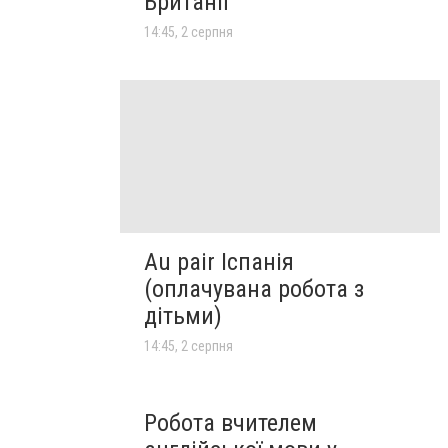
Британії
14:45, 2 серпня
Au pair Іспанія
(оплачувана робота з
дітьми)
14:45, 2 серпня
Робота вчителем