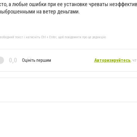
то, а любые ошибки при ее установке чреваты неэффекти
выброшенными на ветер деньгами.
бхідний текст і натисніть Ctrl + Enter, щоб повідомити про це редакцію
0,0
Оцініть першим
Авторизируйтесь
, ч