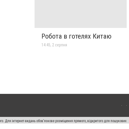
Робота в готелях Китаю
14:45, 2 серпня
ого. Для інтернет-видань обов'язкове розміщення прямого, відкритого для пошукових