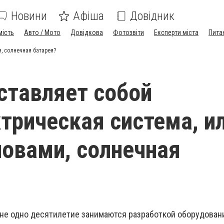
Новини
Афіша
Довідник
мість
Авто / Мото
Довідкова
Фотозвіти
Експерти міста
Пита
, солнечная батарея?
ставляет собой
трическая система, ил
овами, солнечная
не одно десятилетие занимаются разработкой оборудован