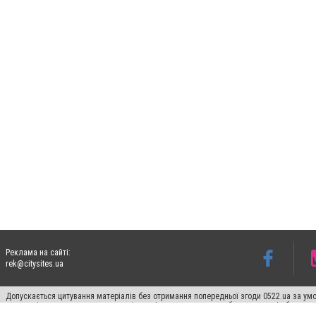
Реклама на сайті:
rek@citysites.ua
Допускається цитування матеріалів без отримання попередньої згоди 0522.ua за умо
систем гіперпосилання на цитовані статті не нижче другого абзацу в тексті або в я