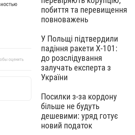
перевіряють корупцію,
вностью
побиття та перевищення
повноважень
У Польщі підтвердили
падіння ракети Х-101:
до розслідування
тобы оценить
залучать експерта з
України
Посилки з-за кордону
більше не будуть
дешевими: уряд готує
новий податок