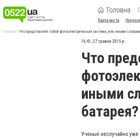
Головна
Карта міста
Нерухо
Головна
Что представляет собой фотоэлектрическая система, или, иными словами
16:41, 27 травня 2015 р.
Что пред
фотоэлек
иными сл
батарея?
Ученые неслучайно уже 