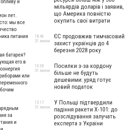
топливу и
мільярдів доларів і заявив,
що Америка повністю
ион лет.
окупить свої витрати
сто: мы все
личество
ЄС продовжив тимчасовий
ника питания
18:46
31 липня
захист українців до 4
березня 2028 року
ая батарея?
ующая его в
Посилки з-за кордону
15:58
роэнергия
31 липня
більше не будуть
приборами или
дешевими: уряд готує
 переменного
новий податок
абочим
У Польщі підтвердили
13:17
31 липня
зарядным
падіння ракети Х-101: до
ния за
розслідування залучать
тания и
експерта з України
ии