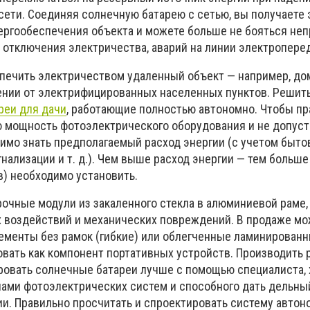
сети. Соединяя солнечную батарею с сетью, вы получаете
ргообеспечения объекта и можете больше не бояться не
отключения электричества, аварий на линии электропереда
печить электричеством удаленный объект — например, до
нии от электрифицированных населенных пунктов. Решит
реи для дачи
, работающие полностью автономно. Чтобы п
 мощность фотоэлектрического оборудования и не допус
димо знать предполагаемый расход энергии (с учетом быто
нализации и т. д.). Чем выше расход энергии — тем больш
) необходимо установить.
прочные модули из закаленного стекла в алюминиевой раме
 воздействий и механических повреждений. В продаже м
ементы без рамок (гибкие) или облегченные ламинированн
вать как компонент портативных устройств. Производить р
ровать солнечные батареи лучше с помощью специалиста,
пами фотоэлектрических систем и способного дать дельны
ии. Правильно просчитать и спроектировать систему автон