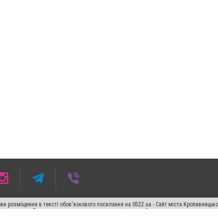
ви розміщення в тексті обов'язкового посилання на 0522.ua - Сайт міста Кропивницьк
кості джерела. Порушення виняткових прав переслідується Законом.