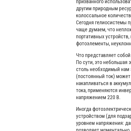
призванного использова
другим природным ресур
колоссальное количество
Сегодня гелиосистемы п
чаще думаем, что непло
портативных устройств,
фотоэлементы, неуклонн
Что представляет собой
По сути, это небольшая
столь необходимый нам 
(постоянный ток) может
накапливаться в аккуму
тока, применяются инве
напряжением 220 В.
Иногда фотоэлектричес
устройством (для подзар
уровнем напряжения: да
позволяет моментально 