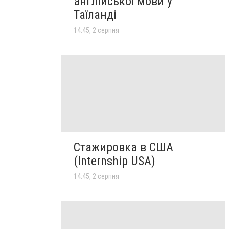
англійської мови у
Таїланді
14:45, 2 серпня
Стажировка в США
(Internship USA)
14:45, 2 серпня