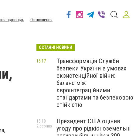
ння-відповідь
Оголошення
ОСТАННІ НОВИНИ
Трансформація Служби
16:17
безпеки України в умовах
и,
екзистенційної війни:
баланс між
євроінтеграційними
стандартами та безпековою
стійкістю
Президент США оцінив
15:18
2 серпня
угоду про рідкісноземельні
ия,
ресурси більш ніж у 300